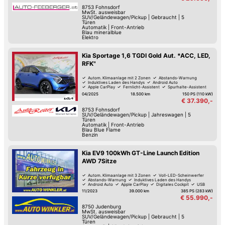
8753
Fohnsdorf
MwSt. ausweisbar
SUV/Geländewagen/Pickup
|
Gebraucht
|
5
Türen
Automatik
|
Front-Antrieb
Blau mineralblue
Elektro
Kia Sportage 1,6 TGDI Gold Aut. *ACC, LED,
RFK"
Autom. Klimaanlage mit 2 Zonen
Abstands-Warnung
Induktives Laden des Handys
Android Auto
Apple CarPlay
Fernlicht-Assistent
Spurhalte-Assistent
Keyless Go
04/2025
18.500 km
150 PS (110 kW)
€ 37.390,-
8753
Fohnsdorf
SUV/Geländewagen/Pickup
|
Jahreswagen
|
5
Türen
Automatik
|
Front-Antrieb
Blau Blue Flame
Benzin
Kia EV9 100kWh GT-Line Launch Edition
AWD 7Sitze
Autom. Klimaanlage mit 3 Zonen
Voll-LED-Scheinwerfer
Abstands-Warnung
Induktives Laden des Handys
Android Auto
Apple CarPlay
Digitales Cockpit
USB
11/2023
39.000 km
385 PS (283 kW)
€ 55.990,-
8750
Judenburg
MwSt. ausweisbar
SUV/Geländewagen/Pickup
|
Gebraucht
|
5
Türen