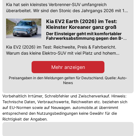
sich das Ergebnis?
Kia hat sein kleinstes Verbrenner-SUV umfangreich
überarbeitet. Wir sind den Stonic des Jahrgangs 2026 mit 115
PS starken 1.0 T-GDI gefahren.
Kia EV2 Earth (2026) im Test:
Kleinster Koreaner ganz groß
Der Einsteiger geht mit komfortabler
Fahrwerksabstimmung gegen den B-
Segment-Strom
Kia EV2 (2026) im Test: Reichweite, Preis & Fahrbericht.
Warum das kleine Elektro-SUV mit viel Platz und hohem
Komfort bei uns punktet, lesen Sie hier!
Mehr anzeigen
Preisangaben in den Meldungen gelten für Deutschland. Quelle: Auto-
News
Vorbehaltlich Irrtümer, Schreibfehler und Zwischenverkauf. Hinweis:
Technische Daten, Verbrauchswerte, Reichweiten etc. beziehen sich
auf EU-Normen sowie auf Neuwagen. automobile.at übernimmt
entsprechend den Nutzungsbedingungen keine Gewähr für die
Richtigkeit der Angaben.