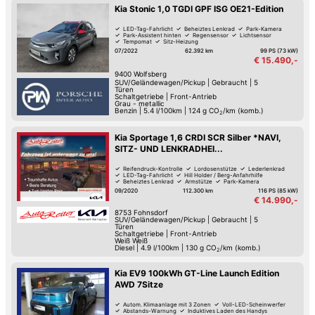
Kia Stonic 1,0 TGDI GPF ISG OE21-Edition
LED-Tag-Fahrlicht
Beheiztes Lenkrad
Park-Kamera
Park-Assistent hinten
Regensensor
Lichtsensor
Tempomat
Sitz-Heizung
07/2022
62.392 km
99 PS (73 kW)
€ 15.490,-
9400
Wolfsberg
SUV/Geländewagen/Pickup
|
Gebraucht
|
5
Türen
Schaltgetriebe
|
Front-Antrieb
Grau - metallic
Benzin
|
5.4 l/100km
|
124
g CO
/km (komb.)
2
Kia Sportage 1,6 CRDI SCR Silber *NAVI,
SITZ- UND LENKRADHEI...
Reifendruck-Kontrolle
Lordosenstütze
Lederlenkrad
LED-Tag-Fahrlicht
Hill Holder / Berg-Anfahrhilfe
Beheiztes Lenkrad
Armstütze
Park-Kamera
09/2020
112.300 km
116 PS (85 kW)
€ 14.990,-
8753
Fohnsdorf
SUV/Geländewagen/Pickup
|
Gebraucht
|
5
Türen
Schaltgetriebe
|
Front-Antrieb
Weiß Weiß
Diesel
|
4.9 l/100km
|
130
g CO
/km (komb.)
2
Kia EV9 100kWh GT-Line Launch Edition
AWD 7Sitze
Autom. Klimaanlage mit 3 Zonen
Voll-LED-Scheinwerfer
Abstands-Warnung
Induktives Laden des Handys