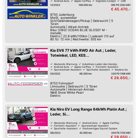
Android Auto
Apple CarPlay
Digitales Cockpit
USB
12/2023
108.000 km
385 PS (283 kW)
€ 45.470,-
8750
Judenburg
MwSt. ausweisbar
SUV/Geländewagen/Pickup
|
Gebraucht
|
5
Türen
Automatik
|
Allrad-Antrieb
Blau (OBG) OCEAN BLUE GLOSSY M -
metallic
Elektro
|
22.8 kWh/100km
|
Ladezeit (10 auf
80 %): 12 min | Reichweite: 505 km
Kia EV6 77 kWh RWD Air Aut.; Leder,
Totwinkel, LED, KES...
Abstands-Warnung
Induktives Laden des Handys
Android Auto
Apple CarPlay
Fernlicht-Assistent
Spurwechsel-Assistent
Spurhalte-Assistent
Keyless Go
03/2022
66.300 km
228 PS (168 kW)
€ 26.650,-
8753
Fohnsdorf
Limousine
|
Gebraucht
|
5 Türen
Automatik
|
Hinterrad-Antrieb
Weiß Snow White Pearl
Elektro
Kia Niro EV Long Range 64kWh Platin Aut.;
Leder, Si...
Abstands-Warnung
Android Auto
Apple CarPlay
Fernlicht-Assistent
Spurwechsel-Assistent
Spurhalte-Assistent
Hochwertiges Sound-System
Sitz-Belüftung
06/2023
42.000 km
204 PS (150 kW)
€ 29.650,-