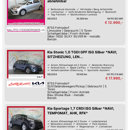
abnehmbar
Reifendruck-Kontrolle
Hill Holder / Berg-Anfahrhilfe
Lichtsensor
Isofix Kindersitz-Befestigung
Bluetooth
Tag-Fahrlicht
Multifunktions-Lenkrad
Anhängerkupplung
06/2023
34.300 km
84 PS (62 kW)
€ 12.990,-
8753
Fohnsdorf
Limousine
|
Gebraucht
|
5 Türen
Schaltgetriebe
|
Front-Antrieb
Silber (4SS) SILKY SILVER M - metallic
Benzin
Kia Stonic 1,0 TGDI GPF ISG Silber *NAVI,
SITZHEIZUNG, LEN...
Autom. Klimaanlage mit 2 Zonen
Abstands-Warnung
Android Auto
Apple CarPlay
Fernlicht-Assistent
Verkehrszeichen-Erkennung
Spurhalte-Assistent
Reifendruck-Kontrolle
08/2024
18.100 km
101 PS (74 kW)
€ 17.990,-
8753
Fohnsdorf
SUV/Geländewagen/Pickup
|
Gebraucht
|
5
Türen
Schaltgetriebe
|
Front-Antrieb
Blau Smoke Blue - metallic
Benzin
Kia Sportage 1,7 CRDI ISG Silber *NAVI,
TEMPOMAT, AHK, RFK*
Autom. Klimaanlage mit 2 Zonen
Lederlenkrad
Beheiztes Lenkrad
Armstütze
Park-Kamera
Park-Assistent hinten
Regensensor
Lichtsensor