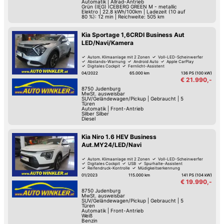
Automatik
|
Allrad-Antrieb
Grün (IEG) ICEBERG GREEN M - metallic
Elektro
|
22.8 kWh/100km
|
Ladezeit (10 auf
80 %): 12 min | Reichweite: 505 km
Kia Sportage 1,6CRDI Business Aut
LED/Navi/Kamera
Autom. Klimaanlage mit 2 Zonen
Voll-LED-Scheinwerfer
Abstands-Warnung
Android Auto
Apple CarPlay
Digitales Cockpit
Fernlicht-Assistent
Verkehrszeichen-Erkennung
04/2022
65.000 km
136 PS (100 kW)
€ 21.990,-
8750
Judenburg
MwSt. ausweisbar
SUV/Geländewagen/Pickup
|
Gebraucht
|
5
Türen
Automatik
|
Front-Antrieb
Silber Silber
Diesel
Kia Niro 1.6 HEV Business
Aut.MY24/LED/Navi
Autom. Klimaanlage mit 2 Zonen
Voll-LED-Scheinwerfer
Digitales Cockpit
USB
Spurhalte-Assistent
Reifendruck-Kontrolle
Müdigkeitserkennung
Lordosenstütze
01/2023
115.000 km
141 PS (104 kW)
€ 19.990,-
8750
Judenburg
MwSt. ausweisbar
SUV/Geländewagen/Pickup
|
Gebraucht
|
5
Türen
Automatik
|
Front-Antrieb
Weiß
Benzin