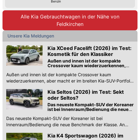
Benzin
Alle Kia Gebrauchtwagen in der Nähe von
Feldkirchen
Unsere Kia Meldungen
Kia XCeed Facelift (2026) im Test:
Kosmetik für den Klassiker
Außen und innen ist der kompakte
Crossover kaum wiederzuerkennen,
aber macht er im breiten Kia-SUV-
Außen und innen ist der kompakte Crossover kaum
Portfolio noch Sinn?
wiederzuerkennen, aber macht er im breiten Kia-SUV-Portfolio
noch Sinn? Erster Test.
Kia Seltos (2026) im Test: Sekt
oder Seltos?
Das neueste Kompakt-SUV der Koreaner
ist bei Innenraum/Bedienung die neue
Benchmark der Klasse. Woanders hakt
Das neueste Kompakt-SUV der Koreaner ist bei
es aber noch ein wenig
Innenraum/Bedienung die neue Benchmark der Klasse. An
anderer Stelle hakt es aber noch ein wenig.
Kia K4 Sportswagon (2026) im