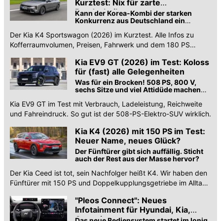
Kurztest: Nix für zarte
Bandscheiben
Kann der Korea-Kombi der starken
Konkurrenz aus Deutschland ein
Schnippchen schlagen?
Der Kia K4 Sportswagon (2026) im Kurztest. Alle Infos zu
Kofferraumvolumen, Preisen, Fahrwerk und dem 180 PS
starken 1,6-Liter-Turbobenziner.
Kia EV9 GT (2026) im Test: Koloss
für (fast) alle Gelegenheiten
Was für ein Brocken! 508 PS, 800 V,
sechs Sitze und viel Attidüde machen
das Kia-Flaggschiff zu etwas
Kia EV9 GT im Test mit Verbrauch, Ladeleistung, Reichweite
Besonderem. Perfekt ist er nicht
und Fahreindruck. So gut ist der 508-PS-Elektro-SUV wirklich.
Kia K4 (2026) mit 150 PS im Test:
Neuer Name, neues Glück?
Der Fünftürer gibt sich auffällig. Sticht
auch der Rest aus der Masse hervor?
Der Kia Ceed ist tot, sein Nachfolger heißt K4. Wir haben den
Fünftürer mit 150 PS und Doppelkupplungsgetriebe im Alltag
getestet. Lohnt sich der Koreaner?
"Pleos Connect": Neues
Infotainment für Hyundai, Kia,
Genesis
Das neue Bediensystem startet im Ioniq