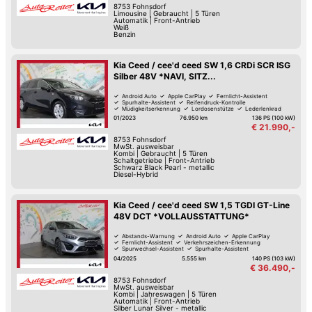
8753
Fohnsdorf
Limousine
|
Gebraucht
|
5 Türen
Automatik
|
Front-Antrieb
Weiß
Benzin
Kia Ceed / cee'd ceed SW 1,6 CRDi SCR ISG
Silber 48V *NAVI, SITZ...
Android Auto
Apple CarPlay
Fernlicht-Assistent
Spurhalte-Assistent
Reifendruck-Kontrolle
Müdigkeitserkennung
Lordosenstütze
Lederlenkrad
01/2023
76.950 km
136 PS (100 kW)
€ 21.990,-
8753
Fohnsdorf
MwSt. ausweisbar
Kombi
|
Gebraucht
|
5 Türen
Schaltgetriebe
|
Front-Antrieb
Schwarz Black Pearl - metallic
Diesel-Hybrid
Kia Ceed / cee'd ceed SW 1,5 TGDI GT-Line
48V DCT *VOLLAUSSTATTUNG*
Abstands-Warnung
Android Auto
Apple CarPlay
Fernlicht-Assistent
Verkehrszeichen-Erkennung
Spurwechsel-Assistent
Spurhalte-Assistent
Hochwertiges Sound-System
04/2025
5.555 km
140 PS (103 kW)
€ 36.490,-
8753
Fohnsdorf
MwSt. ausweisbar
Kombi
|
Jahreswagen
|
5 Türen
Automatik
|
Front-Antrieb
Silber Lunar Silver - metallic