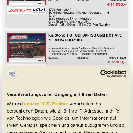
09/2016
41.500 km
116 PS (85 kW)
€ 14.990,-
8753
Fohnsdorf
SUV/Geländewagen/Pickup
|
Gebraucht
|
4
Türen
Schaltgetriebe
|
Front-Antrieb
Grau Grau Metallic - metallic
Diesel
|
4.6 l/100km
|
119
g CO
/km (komb.)
2
Kia Stonic 1,0 TGDI GPF ISG Gold DCT Aut.
*LENKRADHEIZUNG,...
Android Auto
Apple CarPlay
Fernlicht-Assistent
Spurwechsel-Assistent
Spurhalte-Assistent
Reifendruck-Kontrolle
Müdigkeitserkennung
Lederlenkrad
06/2023
35.000 km
101 PS (74 kW)
€ 17.990,-
8753
Fohnsdorf
SUV/Geländewagen/Pickup
|
Gebraucht
|
5
Türen
Automatik
|
Front-Antrieb
Blau Blau Metallic - metallic
Benzin
Kia Stonic 1,0 TGDI GPF ISG Silber LED PDC
Verantwortungsvoller Umgang mit Ihren Daten
Kamera Sitz&Len...
Wir und
unsere 1022 Partner
verarbeiten Ihre
Android Auto
Apple CarPlay
Fernlicht-Assistent
Verkehrszeichen-Erkennung
Spurhalte-Assistent
persönlichen Daten, wie z. B. Ihre IP-Adresse, mithilfe
Reifendruck-Kontrolle
Müdigkeitserkennung
Lederlenkrad
02/2025
2.200 km
101 PS (74 kW)
von Technologien wie Cookies, um Informationen auf
€ 17.990,-
Ihrem Gerät zu speichern und darauf zuzugreifen und so
9500
Villach
MwSt. ausweisbar
SUV/Geländewagen/Pickup
|
Jahreswagen
|
5
personalisierte Werbung und Inhalte, Messungen von