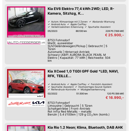
Kia EV6 Elektro 77,4 kWh 2WD; LED, R-
Kamera, Sitzhzg, K...
Autom. Klimaanlage mit 2 Zonen
Abstands-Warnung
Android Auto
Apple CarPlay
Verkehrszeichen-Erkennung
Spurhalte-Assistent
Hochwertiges Sound-System
Keyless Go
05/2023
88.100 km
228 PS (168 kW)
€ 25.900,-
8753
Fohnsdorf
MwSt. ausweisbar
SUV/Geländewagen/Pickup
|
Gebraucht
|
5
Türen
Automatik
|
Hinterrad-Antrieb
Schwarz (ABP) AURORA BLACK PEARL M
Elektro
|
Kapazität: 77 kWh | Reichweite: 504
km
Kia XCeed 1,0 TGDI GPF Gold *LED, NAVI,
RFK, TEILLE...
Android Auto
Apple CarPlay
Fernlicht-Assistent
Spurhalte-Assistent
Hochwertiges Sound-System
Reifendruck-Kontrolle
Müdigkeitserkennung
Lordosenstütze
02/2022
51.500 km
120 PS (88 kW)
€ 16.990,-
8753
Fohnsdorf
Limousine
|
Gebraucht
|
5 Türen
Schaltgetriebe
|
Front-Antrieb
Rot Infra Red Metallic - metallic
Benzin
|
5.4 l/100km
|
129
g CO
/km (komb.)
2
Kia Rio 1.2 Neon; Klima, Bluetooth, DAB AHK