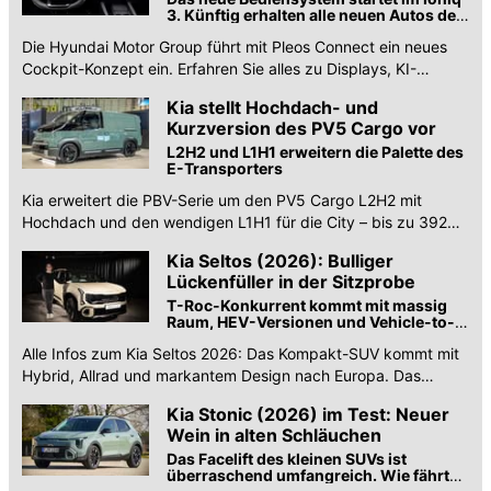
3. Künftig erhalten alle neuen Autos der
Marken das Android-System mit KI-
Die Hyundai Motor Group führt mit Pleos Connect ein neues
Sprachsteuerung.
Cockpit-Konzept ein. Erfahren Sie alles zu Displays, KI-
Sprachsteuerung und Drittanbieter-Apps.
Kia stellt Hochdach- und
Kurzversion des PV5 Cargo vor
L2H2 und L1H1 erweitern die Palette des
E-Transporters
Kia erweitert die PBV-Serie um den PV5 Cargo L2H2 mit
Hochdach und den wendigen L1H1 für die City – bis zu 392
km Reichweite und 22 kW AC-Ladung.
Kia Seltos (2026): Bulliger
Lückenfüller in der Sitzprobe
T-Roc-Konkurrent kommt mit massig
Raum, HEV-Versionen und Vehicle-to-
Load-Funktion
Alle Infos zum Kia Seltos 2026: Das Kompakt-SUV kommt mit
Hybrid, Allrad und markantem Design nach Europa. Das
Raumangebot im ersten Check!
Kia Stonic (2026) im Test: Neuer
Wein in alten Schläuchen
Das Facelift des kleinen SUVs ist
überraschend umfangreich. Wie fährt