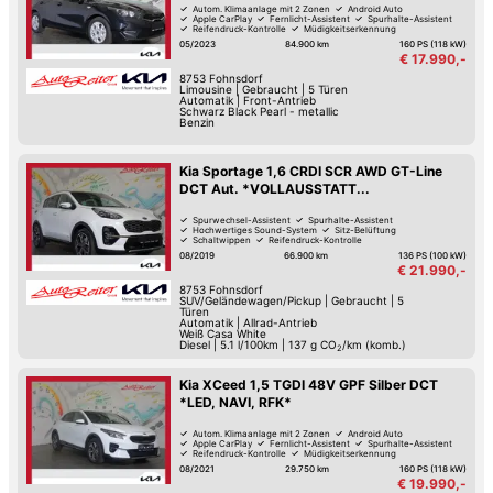
Autom. Klimaanlage mit 2 Zonen
Android Auto
Apple CarPlay
Fernlicht-Assistent
Spurhalte-Assistent
Reifendruck-Kontrolle
Müdigkeitserkennung
Lordosenstütze
05/2023
84.900 km
160 PS (118 kW)
€ 17.990,-
8753
Fohnsdorf
Limousine
|
Gebraucht
|
5 Türen
Automatik
|
Front-Antrieb
Schwarz Black Pearl - metallic
Benzin
Kia Sportage 1,6 CRDI SCR AWD GT-Line
DCT Aut. *VOLLAUSSTATT...
Spurwechsel-Assistent
Spurhalte-Assistent
Hochwertiges Sound-System
Sitz-Belüftung
Schaltwippen
Reifendruck-Kontrolle
Müdigkeitserkennung
Lordosenstütze
08/2019
66.900 km
136 PS (100 kW)
€ 21.990,-
8753
Fohnsdorf
SUV/Geländewagen/Pickup
|
Gebraucht
|
5
Türen
Automatik
|
Allrad-Antrieb
Weiß Casa White
Diesel
|
5.1 l/100km
|
137
g CO
/km (komb.)
2
Kia XCeed 1,5 TGDI 48V GPF Silber DCT
*LED, NAVI, RFK*
Autom. Klimaanlage mit 2 Zonen
Android Auto
Apple CarPlay
Fernlicht-Assistent
Spurhalte-Assistent
Reifendruck-Kontrolle
Müdigkeitserkennung
Lederlenkrad
08/2021
29.750 km
160 PS (118 kW)
€ 19.990,-