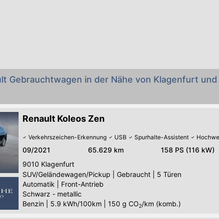
ult Gebrauchtwagen in der Nähe von Klagenfurt und
Renault Koleos Zen
Verkehrszeichen-Erkennung
USB
Spurhalte-Assistent
Hochwe
09/2021
65.629 km
158 PS (116 kW)
9010
Klagenfurt
SUV/Geländewagen/Pickup
|
Gebraucht
|
5 Türen
Automatik
|
Front-Antrieb
Schwarz - metallic
Benzin
|
5.9 kWh/100km
|
150
g CO
/km (komb.)
2