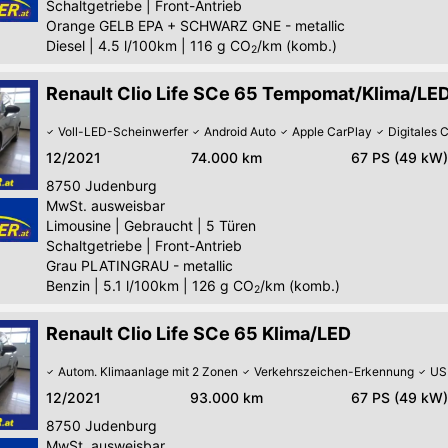
Schaltgetriebe
|
Front-Antrieb
Orange GELB EPA + SCHWARZ GNE - metallic
Diesel
|
4.5 l/100km
|
116
g CO
/km (komb.)
2
Renault Clio Life SCe 65 Tempomat/Klima/LE
Voll-LED-Scheinwerfer
Android Auto
Apple CarPlay
Digitales 
12/2021
74.000 km
67 PS (49 kW)
8750
Judenburg
MwSt. ausweisbar
Limousine
|
Gebraucht
|
5 Türen
Schaltgetriebe
|
Front-Antrieb
Grau PLATINGRAU - metallic
Benzin
|
5.1 l/100km
|
126
g CO
/km (komb.)
2
Renault Clio Life SCe 65 Klima/LED
Autom. Klimaanlage mit 2 Zonen
Verkehrszeichen-Erkennung
US
12/2021
93.000 km
67 PS (49 kW)
8750
Judenburg
MwSt. ausweisbar