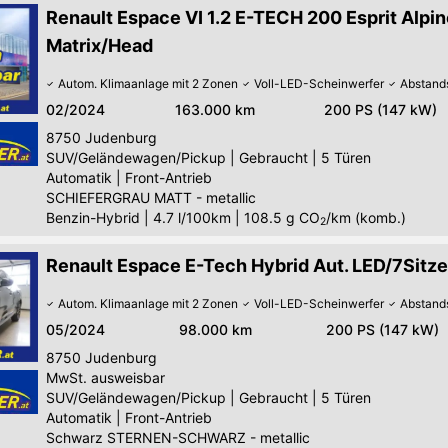
Renault Espace VI 1.2 E-TECH 200 Esprit Alpin
Matrix/Head
Autom. Klimaanlage mit 2 Zonen
Voll-LED-Scheinwerfer
Abstand
02/2024
163.000 km
200 PS (147 kW)
8750
Judenburg
SUV/Geländewagen/Pickup
|
Gebraucht
|
5 Türen
Automatik
|
Front-Antrieb
SCHIEFERGRAU MATT - metallic
Benzin-Hybrid
|
4.7 l/100km
|
108.5
g CO
/km (komb.)
2
Renault Espace E-Tech Hybrid Aut. LED/7Sitz
Autom. Klimaanlage mit 2 Zonen
Voll-LED-Scheinwerfer
Abstand
05/2024
98.000 km
200 PS (147 kW)
8750
Judenburg
MwSt. ausweisbar
SUV/Geländewagen/Pickup
|
Gebraucht
|
5 Türen
Automatik
|
Front-Antrieb
Schwarz STERNEN-SCHWARZ - metallic