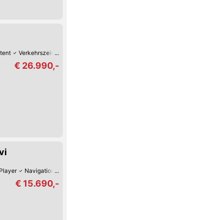
tent
Verkehrszeichen-Erkennung
Spurhalte-Assistent
Schiebetür
Reife
€ 26.990,-
vi
layer
Navigationsystem
Zentralverriegelung
Klimaanlage
€ 15.690,-