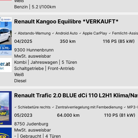
Weiß
Benzin
|
5.2 l/100km
Renault Kangoo Equilibre *VERKAUFT*
Abstands-Warnung
Android Auto
Apple CarPlay
Fernlicht-Assis
04/2025
350 km
116 PS (85 kW)
9300
Hunnenbrunn
MwSt. ausweisbar
Kombi
|
Jahreswagen
|
5 Türen
Schaltgetriebe
|
Front-Antrieb
Weiß
Diesel
Renault Trafic 2.0 BLUE dCi 110 L2H1 Klima/Na
Schiebetüre rechts
Zentralverriegelung mit Fernbedienung
MP3-P
05/2023
64.000 km
110 PS (81 kW)
8750
Judenburg
MwSt. ausweisbar
-
|
Gebraucht
|
4 Türen