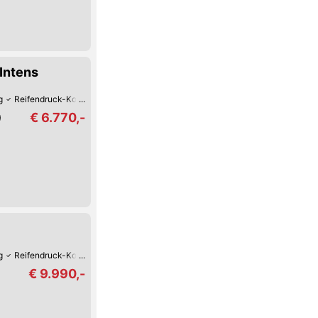
Intens
g
Reifendruck-Kontrolle
Lederlenkrad
Hill Holder / Berg-Anfahrhilfe
Arm
€ 6.770,-
)
g
Reifendruck-Kontrolle
Müdigkeitserkennung
Lederlenkrad
LED-Schei
€ 9.990,-