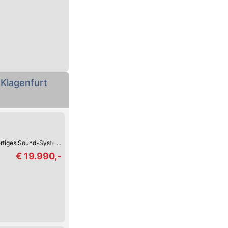
 Klagenfurt
rtiges Sound-System
Keyless Go
Reifendruck-Kontrolle
Müdigkeitserke
€ 19.990,-