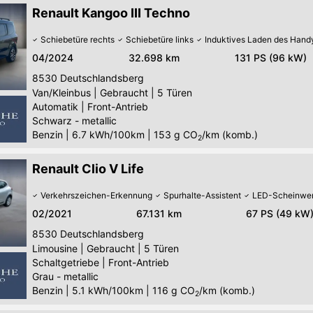
Renault Kangoo III Techno
Schiebetüre rechts
Schiebetüre links
Induktives Laden des Hand
04/2024
32.698 km
131 PS (96 kW)
8530
Deutschlandsberg
Van/Kleinbus
|
Gebraucht
|
5 Türen
Automatik
|
Front-Antrieb
Schwarz - metallic
Benzin
|
6.7 kWh/100km
|
153
g CO
/km (komb.)
2
Renault Clio V Life
Verkehrszeichen-Erkennung
Spurhalte-Assistent
LED-Scheinwer
02/2021
67.131 km
67 PS (49 kW
8530
Deutschlandsberg
Limousine
|
Gebraucht
|
5 Türen
Schaltgetriebe
|
Front-Antrieb
Grau - metallic
Benzin
|
5.1 kWh/100km
|
116
g CO
/km (komb.)
2