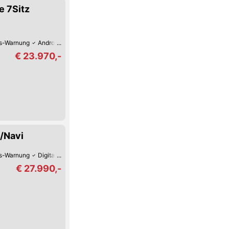
e 7Sitz
s-Warnung
Android Auto
Apple CarPlay
Digitales Cockpit
Blendfreies Fe
€ 23.970,-
e/Navi
s-Warnung
Digitales Cockpit
Fernlicht-Assistent
Verkehrszeichen-Erken
€ 27.990,-