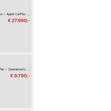
ys
Apple CarPlay
Fernlicht-Assistent
360°-Kamera
Verkehrszeichen-E
€ 27.990,-
fer
Zentralverriegelung mit Fernbedienung
Tempomat
Elektrische Fenste
€ 9.790,-
)