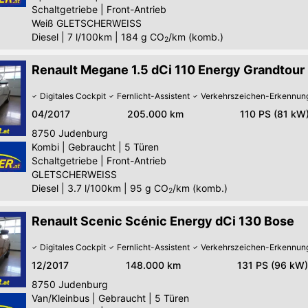
Schaltgetriebe
|
Front-Antrieb
Weiß GLETSCHERWEISS
Diesel
|
7 l/100km
|
184
g CO
/km (komb.)
2
Renault Megane 1.5 dCi 110 Energy Grandtour 
Digitales Cockpit
Fernlicht-Assistent
Verkehrszeichen-Erkennun
04/2017
205.000 km
110 PS (81 kW
8750
Judenburg
Kombi
|
Gebraucht
|
5 Türen
Schaltgetriebe
|
Front-Antrieb
GLETSCHERWEISS
Diesel
|
3.7 l/100km
|
95
g CO
/km (komb.)
2
Renault Scenic Scénic Energy dCi 130 Bose
Digitales Cockpit
Fernlicht-Assistent
Verkehrszeichen-Erkennun
12/2017
148.000 km
131 PS (96 kW)
8750
Judenburg
Van/Kleinbus
|
Gebraucht
|
5 Türen