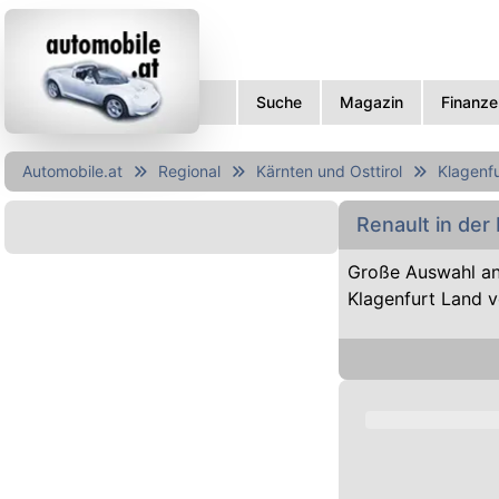
Suche
Magazin
Finanze
Automobile.at
Regional
Kärnten und Osttirol
Klagenfu
Renault in der
Große Auswahl an
Klagenfurt Land 