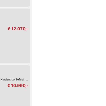
€ 12.970,-
x Kindersitz-Befestigung
Bluetooth
Tag-Fahrlicht
Multifunktions-Lenkrad
€ 10.990,-