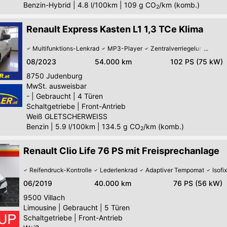
Benzin-Hybrid
|
4.8 l/100km
|
109
g CO
/km (komb.)
2
Renault Express Kasten L1 1,3 TCe Klima
Multifunktions-Lenkrad
MP3-Player
Zentralverriegelung
08/2023
54.000 km
102 PS (75 kW)
8750
Judenburg
MwSt. ausweisbar
-
|
Gebraucht
|
4 Türen
Schaltgetriebe
|
Front-Antrieb
Weiß GLETSCHERWEISS
Benzin
|
5.9 l/100km
|
134.5
g CO
/km (komb.)
2
Renault Clio Life 76 PS mit Freisprechanlage
Reifendruck-Kontrolle
Lederlenkrad
Adaptiver Tempomat
Isofi
06/2019
40.000 km
76 PS (56 kW)
9500
Villach
Limousine
|
Gebraucht
|
5 Türen
Schaltgetriebe
|
Front-Antrieb