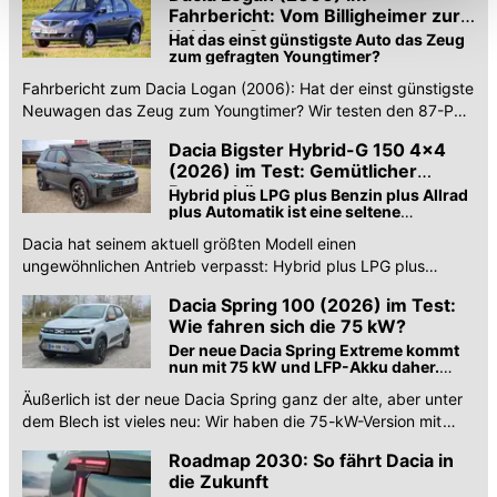
Funktionalitäten der Website zur Verfügung stehen. Sie
Fahrbericht: Vom Billigheimer zur
Kultkarre?
können die Einstellungen jederzeit in unserer
Hat das einst günstigste Auto das Zeug
zum gefragten Youngtimer?
Datenschutzerklärung
anpassen.
Fahrbericht zum Dacia Logan (2006): Hat der einst günstigste
Neuwagen das Zeug zum Youngtimer? Wir testen den 87-PS-
Rumänen auf Alltagstauglichkeit und Charme.
Dacia Bigster Hybrid-G 150 4x4
(2026) im Test: Gemütlicher
Brummbär
Hybrid plus LPG plus Benzin plus Allrad
plus Automatik ist eine seltene
Kombination
Dacia hat seinem aktuell größten Modell einen
ungewöhnlichen Antrieb verpasst: Hybrid plus LPG plus
Benzin plus Allrad plus Automatik.
Dacia Spring 100 (2026) im Test:
Wie fahren sich die 75 kW?
Der neue Dacia Spring Extreme kommt
nun mit 75 kW und LFP-Akku daher.
Aber ist das leichte Fahrzeug der
Äußerlich ist der neue Dacia Spring ganz der alte, aber unter
höheren Leistung gewachsen?
dem Blech ist vieles neu: Wir haben die 75-kW-Version mit
LFP-Akku getestet.
Roadmap 2030: So fährt Dacia in
die Zukunft