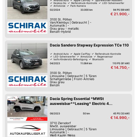
Android Auto
Apple CarPlay
Spurwechsel-Assistent
Keyless Go
Reifendruck-Kontrolle
LED-Scheinwerfer
Armstütze
Park-Kamera
02/2024
33.000 km
94 PS (69 kW)
€ 21.900,-
3100
St. Pölten
Van/Kleinbus
|
Gebraucht
|
-
Automatik
|
-
Grau grau - metallic
Benzin-Hybrid
Dacia Sandero Stepway Expression TCe 110
Android Auto
Apple CarPlay
Reifendruck-Kontrolle
LED-Scheinwerfer
Armstütze
Regensensor
Isofix Kindersitz-Befestigung
Bluetooth
04/2023
11.064 km
110 PS (81 kW)
€ 14.750,-
3100
St. Pölten
Limousine
|
Gebraucht
|
5 Türen
Schaltgetriebe
|
Front-Antrieb
Grau grau
Benzin
Dacia Spring Essential *MWSt
ausweisbar**Leasing* Electric 4...
08/2023
50 km
45 PS (33 kW)
€ 14.990,-
3710
Ziersdorf
MwSt. ausweisbar
Limousine
|
Gebraucht
|
5 Türen
Automatik
|
-
Weiß Kaolin Weiss