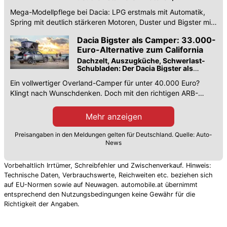
Duster/Bigster mit neuartigem Allrad-
Mega-Modellpflege bei Dacia: LPG erstmals mit Automatik,
Hybrid
Spring mit deutlich stärkeren Motoren, Duster und Bigster mit
neuartigem Allrad-Hybrid.
Dacia Bigster als Camper: 33.000-
Euro-Alternative zum California
Dachzelt, Auszugküche, Schwerlast-
Schubladen: Der Dacia Bigster als
Overland-Camper
Ein vollwertiger Overland-Camper für unter 40.000 Euro?
Klingt nach Wunschdenken. Doch mit den richtigen ARB-
Komponenten wird der Dacia Bigster zum vollwertigen
Camper.
Mehr anzeigen
Preisangaben in den Meldungen gelten für Deutschland. Quelle: Auto-
News
Vorbehaltlich Irrtümer, Schreibfehler und Zwischenverkauf. Hinweis:
Technische Daten, Verbrauchswerte, Reichweiten etc. beziehen sich
auf EU-Normen sowie auf Neuwagen. automobile.at übernimmt
entsprechend den Nutzungsbedingungen keine Gewähr für die
Richtigkeit der Angaben.