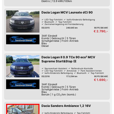
Elektro
|
13.9 kWh/100km
Dacia Logan MCV Laureate dCi 90
LED-Tag-Fahrlicht
Isofix Kindersitz-Befestigung
Bluetooth
Tag-Fahrlicht
Zentralverriegelung mit Fernbedienung
Zentralverriegelung
05/2015
246.645 km
90 PS (66 kW)
€ 2.790,-
3441
Einsiedl
Kombi
|
Gebraucht
|
5 Türen
Schaltgetriebe
|
Front-Antrieb
Blau
Diesel
Dacia Logan II 0.9 TCe 90 eco² MCV
Supreme Start&Stop (E
Spurwechsel-Assistent
Reifendruck-Kontrolle
LED-Tag-Fahrlicht
Armstütze
Park-Assistent hinten
Isofix Kindersitz-Befestigung
Bluetooth
Tag-Fahrlicht
05/2016
173.294 km
90 PS (66 kW)
€ 1.690,-
3441
Einsiedl
Kombi
|
Gebraucht
|
5 Türen
Schaltgetriebe
|
Front-Antrieb
Blau
Benzin
|
1
g CO
/km (komb.)
2
Dacia Sandero Ambiance 1,2 16V
Isofix Kindersitz-Befestigung
Tag-Fahrlicht