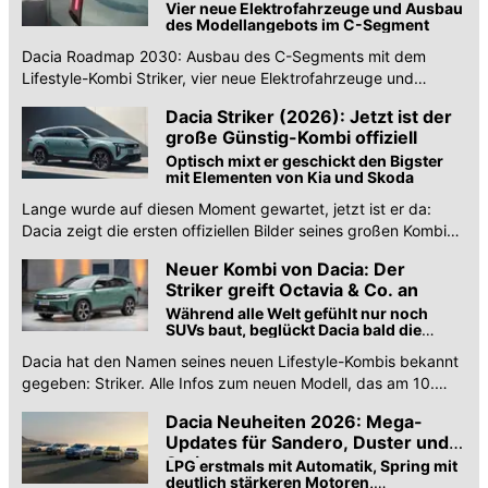
Vier neue Elektrofahrzeuge und Ausbau
des Modellangebots im C-Segment
Dacia Roadmap 2030: Ausbau des C-Segments mit dem
Lifestyle-Kombi Striker, vier neue Elektrofahrzeuge und
weitere Elektrifizierung der gesamten Modellpalette.
Dacia Striker (2026): Jetzt ist der
große Günstig-Kombi offiziell
Optisch mixt er geschickt den Bigster
mit Elementen von Kia und Skoda
Lange wurde auf diesen Moment gewartet, jetzt ist er da:
Dacia zeigt die ersten offiziellen Bilder seines großen Kombis.
Aus C-Wagon wurde der Striker.
Neuer Kombi von Dacia: Der
Striker greift Octavia & Co. an
Während alle Welt gefühlt nur noch
SUVs baut, beglückt Dacia bald die
Kombi-Fans
Dacia hat den Namen seines neuen Lifestyle-Kombis bekannt
gegeben: Striker. Alle Infos zum neuen Modell, das am 10.
März 2026 enthüllt wird.
Dacia Neuheiten 2026: Mega-
Updates für Sandero, Duster und
Spring
LPG erstmals mit Automatik, Spring mit
deutlich stärkeren Motoren,