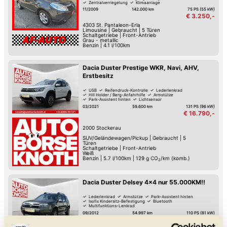
Zentralverriegelung
Klimaanlage
11/2009
142.000 km
75 PS (55 kW)
€ 3.250,-
4303
St. Pantaleon-Erla
Limousine
|
Gebraucht
|
5 Türen
Schaltgetriebe
|
Front-Antrieb
Grau - metallic
Benzin
|
4.1 l/100km
Dacia Duster Prestige WKR, Navi, AHV,
Erstbesitz
USB
Reifendruck-Kontrolle
Lederlenkrad
Hill Holder / Berg-Anfahrhilfe
Armstütze
Park-Assistent hinten
Lichtsensor
Isofix Kindersitz-Befestigung
03/2021
59.600 km
131 PS (96 kW)
€ 16.790,-
2000
Stockerau
SUV/Geländewagen/Pickup
|
Gebraucht
|
5
Türen
Schaltgetriebe
|
Front-Antrieb
Weiß
Benzin
|
5.7 l/100km
|
129
g CO
/km (komb.)
2
Dacia Duster Delsey 4x4 nur 55.000KM!!
Lederlenkrad
Armstütze
Park-Assistent hinten
Isofix Kindersitz-Befestigung
Bluetooth
Multifunktions-Lenkrad
Zentralverriegelung mit Fernbedienung
MP3-Player
09/2012
54.997 km
110 PS (81 kW)
€ 10.490,-