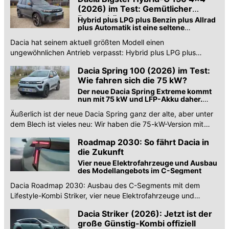
(2026) im Test: Gemütlicher
Brummbär
Hybrid plus LPG plus Benzin plus Allrad
plus Automatik ist eine seltene
Kombination
Dacia hat seinem aktuell größten Modell einen
ungewöhnlichen Antrieb verpasst: Hybrid plus LPG plus
Benzin plus Allrad plus Automatik.
Dacia Spring 100 (2026) im Test:
Wie fahren sich die 75 kW?
Der neue Dacia Spring Extreme kommt
nun mit 75 kW und LFP-Akku daher.
Aber ist das leichte Fahrzeug der
Äußerlich ist der neue Dacia Spring ganz der alte, aber unter
höheren Leistung gewachsen?
dem Blech ist vieles neu: Wir haben die 75-kW-Version mit
LFP-Akku getestet.
Roadmap 2030: So fährt Dacia in
die Zukunft
Vier neue Elektrofahrzeuge und Ausbau
des Modellangebots im C-Segment
Dacia Roadmap 2030: Ausbau des C-Segments mit dem
Lifestyle-Kombi Striker, vier neue Elektrofahrzeuge und
weitere Elektrifizierung der gesamten Modellpalette.
Dacia Striker (2026): Jetzt ist der
große Günstig-Kombi offiziell