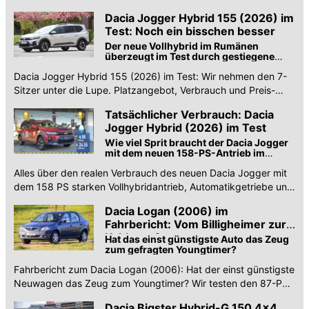
zu Antrieben, Kofferraum und Marktstart
Dacia Jogger Hybrid 155 (2026) im
Test: Noch ein bisschen besser
Der neue Vollhybrid im Rumänen
überzeugt im Test durch gestiegene
Fahrdynamik bei geringem Verbrauch
Dacia Jogger Hybrid 155 (2026) im Test: Wir nehmen den 7-
Sitzer unter die Lupe. Platzangebot, Verbrauch und Preis-
Leistung. Lohnt sich der neue Motor?
Tatsächlicher Verbrauch: Dacia
Jogger Hybrid (2026) im Test
Wie viel Sprit braucht der Dacia Jogger
mit dem neuen 158-PS-Antrieb im
realen Verkehr?
Alles über den realen Verbrauch des neuen Dacia Jogger mit
dem 158 PS starken Vollhybridantrieb, Automatikgetriebe und
sieben Sitzen.
Dacia Logan (2006) im
Fahrbericht: Vom Billigheimer zur
Kultkarre?
Hat das einst günstigste Auto das Zeug
zum gefragten Youngtimer?
Fahrbericht zum Dacia Logan (2006): Hat der einst günstigste
Neuwagen das Zeug zum Youngtimer? Wir testen den 87-PS-
Rumänen auf Alltagstauglichkeit und Charme.
Dacia Bigster Hybrid-G 150 4x4