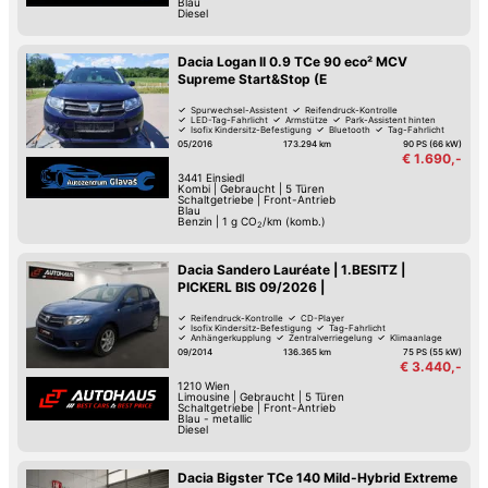
Blau
Diesel
Dacia Logan II 0.9 TCe 90 eco² MCV
Supreme Start&Stop (E
Spurwechsel-Assistent
Reifendruck-Kontrolle
LED-Tag-Fahrlicht
Armstütze
Park-Assistent hinten
Isofix Kindersitz-Befestigung
Bluetooth
Tag-Fahrlicht
05/2016
173.294 km
90 PS (66 kW)
€ 1.690,-
3441
Einsiedl
Kombi
|
Gebraucht
|
5 Türen
Schaltgetriebe
|
Front-Antrieb
Blau
Benzin
|
1
g CO
/km (komb.)
2
Dacia Sandero Lauréate | 1.BESITZ |
PICKERL BIS 09/2026 |
Reifendruck-Kontrolle
CD-Player
Isofix Kindersitz-Befestigung
Tag-Fahrlicht
Anhängerkupplung
Zentralverriegelung
Klimaanlage
09/2014
136.365 km
75 PS (55 kW)
€ 3.440,-
1210
Wien
Limousine
|
Gebraucht
|
5 Türen
Schaltgetriebe
|
Front-Antrieb
Blau - metallic
Diesel
Dacia Bigster TCe 140 Mild-Hybrid Extreme