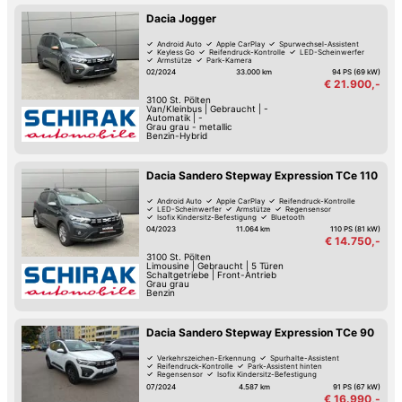
Dacia Jogger
Android Auto
Apple CarPlay
Spurwechsel-Assistent
Keyless Go
Reifendruck-Kontrolle
LED-Scheinwerfer
Armstütze
Park-Kamera
02/2024
33.000 km
94 PS (69 kW)
€ 21.900,-
3100
St. Pölten
Van/Kleinbus
|
Gebraucht
|
-
Automatik
|
-
Grau grau - metallic
Benzin-Hybrid
Dacia Sandero Stepway Expression TCe 110
Android Auto
Apple CarPlay
Reifendruck-Kontrolle
LED-Scheinwerfer
Armstütze
Regensensor
Isofix Kindersitz-Befestigung
Bluetooth
04/2023
11.064 km
110 PS (81 kW)
€ 14.750,-
3100
St. Pölten
Limousine
|
Gebraucht
|
5 Türen
Schaltgetriebe
|
Front-Antrieb
Grau grau
Benzin
Dacia Sandero Stepway Expression TCe 90
Verkehrszeichen-Erkennung
Spurhalte-Assistent
Reifendruck-Kontrolle
Park-Assistent hinten
Regensensor
Isofix Kindersitz-Befestigung
Tag-Fahrlicht
Tempomat
07/2024
4.587 km
91 PS (67 kW)
€ 16.990,-