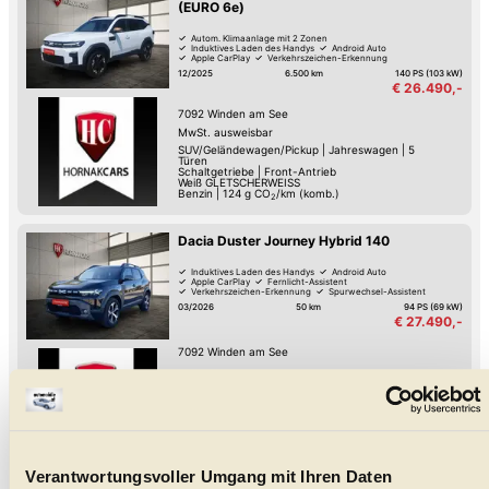
(EURO 6e)
Autom. Klimaanlage mit 2 Zonen
Induktives Laden des Handys
Android Auto
Apple CarPlay
Verkehrszeichen-Erkennung
Spurhalte-Assistent
Keyless Go
Reifendruck-Kontrolle
12/2025
6.500 km
140 PS (103 kW)
€ 26.490,-
7092
Winden am See
MwSt. ausweisbar
SUV/Geländewagen/Pickup
|
Jahreswagen
|
5
Türen
Schaltgetriebe
|
Front-Antrieb
Weiß GLETSCHERWEISS
Benzin
|
124
g CO
/km (komb.)
2
Dacia Duster Journey Hybrid 140
Induktives Laden des Handys
Android Auto
Apple CarPlay
Fernlicht-Assistent
Verkehrszeichen-Erkennung
Spurwechsel-Assistent
Spurhalte-Assistent
Reifendruck-Kontrolle
03/2026
50 km
94 PS (69 kW)
€ 27.490,-
7092
Winden am See
MwSt. ausweisbar
SUV/Geländewagen/Pickup
|
Jahreswagen
|
5
Türen
Automatik
|
Front-Antrieb
Schwarz - metallic
Benzin-Hybrid
Verantwortungsvoller Umgang mit Ihren Daten