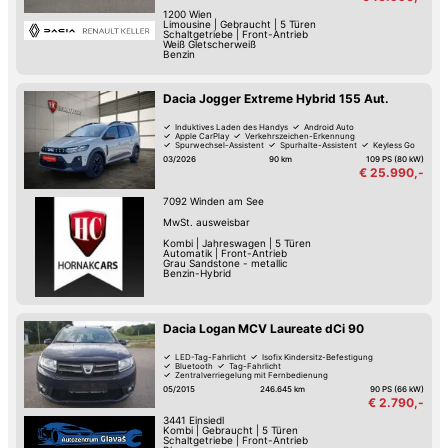
1200
Wien
Limousine
|
Gebraucht
|
5 Türen
Schaltgetriebe
|
Front-Antrieb
Weiß Gletscherweiß
Benzin
Dacia Jogger Extreme Hybrid 155 Aut.
Induktives Laden des Handys
Android Auto
Apple CarPlay
Verkehrszeichen-Erkennung
Spurwechsel-Assistent
Spurhalte-Assistent
Keyless Go
Reifendruck-Kontrolle
03/2026
90 km
109 PS (80 kW)
€ 25.990,-
7092
Winden am See
MwSt. ausweisbar
Kombi
|
Jahreswagen
|
5 Türen
Automatik
|
Front-Antrieb
Grau Sandstone - metallic
Benzin-Hybrid
Dacia Logan MCV Laureate dCi 90
LED-Tag-Fahrlicht
Isofix Kindersitz-Befestigung
Bluetooth
Tag-Fahrlicht
Zentralverriegelung mit Fernbedienung
Zentralverriegelung
05/2015
246.645 km
90 PS (66 kW)
€ 2.790,-
3441
Einsiedl
Kombi
|
Gebraucht
|
5 Türen
Schaltgetriebe
|
Front-Antrieb