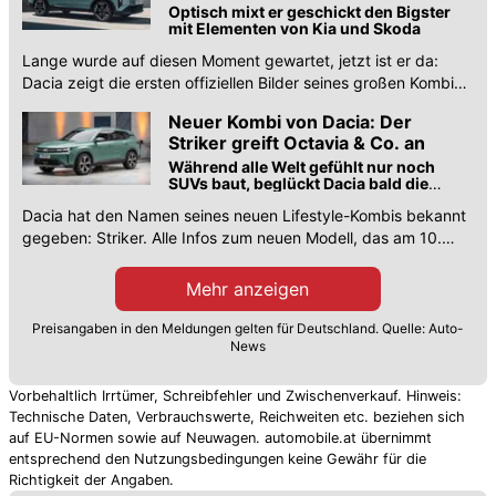
Optisch mixt er geschickt den Bigster
mit Elementen von Kia und Skoda
Lange wurde auf diesen Moment gewartet, jetzt ist er da:
Dacia zeigt die ersten offiziellen Bilder seines großen Kombis.
Aus C-Wagon wurde der Striker.
Neuer Kombi von Dacia: Der
Striker greift Octavia & Co. an
Während alle Welt gefühlt nur noch
SUVs baut, beglückt Dacia bald die
Kombi-Fans
Dacia hat den Namen seines neuen Lifestyle-Kombis bekannt
gegeben: Striker. Alle Infos zum neuen Modell, das am 10.
März 2026 enthüllt wird.
Mehr anzeigen
Preisangaben in den Meldungen gelten für Deutschland. Quelle: Auto-
News
Vorbehaltlich Irrtümer, Schreibfehler und Zwischenverkauf. Hinweis:
Technische Daten, Verbrauchswerte, Reichweiten etc. beziehen sich
auf EU-Normen sowie auf Neuwagen. automobile.at übernimmt
entsprechend den Nutzungsbedingungen keine Gewähr für die
Richtigkeit der Angaben.