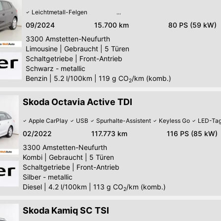
Leichtmetall-Felgen
09/2024
15.700 km
80 PS (59 kW)
3300
Amstetten-Neufurth
Limousine
|
Gebraucht
|
5 Türen
Schaltgetriebe
|
Front-Antrieb
Schwarz - metallic
Benzin
|
5.2 l/100km
|
119
g CO
/km (komb.)
2
Skoda Octavia Active TDI
Apple CarPlay
USB
Spurhalte-Assistent
Keyless Go
LED-Tag
02/2022
117.773 km
116 PS (85 kW)
3300
Amstetten-Neufurth
Kombi
|
Gebraucht
|
5 Türen
Schaltgetriebe
|
Front-Antrieb
Silber - metallic
Diesel
|
4.2 l/100km
|
113
g CO
/km (komb.)
2
Skoda Kamiq SC TSI