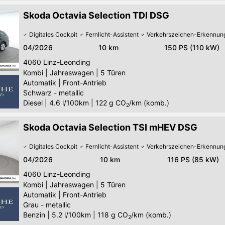
Skoda Octavia Selection TDI DSG
Digitales Cockpit
Fernlicht-Assistent
Verkehrszeichen-Erkennun
04/2026
10 km
150 PS (110 kW)
4060
Linz-Leonding
Kombi
|
Jahreswagen
|
5 Türen
Automatik
|
Front-Antrieb
Schwarz - metallic
Diesel
|
4.6 l/100km
|
122
g CO
/km (komb.)
2
Skoda Octavia Selection TSI mHEV DSG
Digitales Cockpit
Fernlicht-Assistent
Verkehrszeichen-Erkennun
04/2026
10 km
116 PS (85 kW)
4060
Linz-Leonding
Kombi
|
Jahreswagen
|
5 Türen
Automatik
|
Front-Antrieb
Grau - metallic
Benzin
|
5.2 l/100km
|
118
g CO
/km (komb.)
2