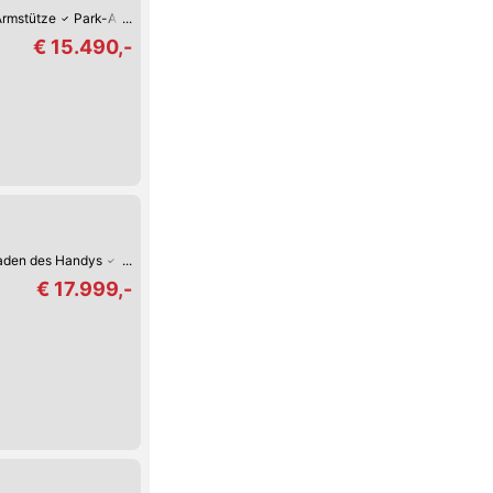
Armstütze
Park-Assistent hinten
Park-Assistent vorne
Zentralverriegelung
€ 15.490,-
Laden des Handys
Android Auto
Fernlicht-Assistent
Spurhalte-Assistent
€ 17.999,-