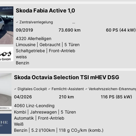
Skoda Fabia Active 1,0
Zentralverriegelung
09/2019
73.690 km
60 PS (44 kW)
4320
Allerheiligen
Limousine
|
Gebraucht
|
5 Türen
Schaltgetriebe
|
Front-Antrieb
weiss
Benzin
Skoda Octavia Selection TSI mHEV DSG
Digitales Cockpit
Fernlicht-Assistent
Verkehrszeichen-Erkennun
04/2026
210 km
116 PS (85 kW)
4060
Linz-Leonding
Kombi
|
Jahreswagen
|
5 Türen
Automatik
|
Front-Antrieb
Weiß
Benzin
|
5.2 l/100km
|
118
g CO
/km (komb.)
2