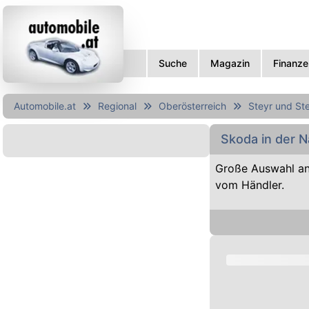
Suche
Magazin
Finanze
Automobile.at
Regional
Oberösterreich
Steyr und St
Skoda in der 
Große Auswahl an
vom Händler.