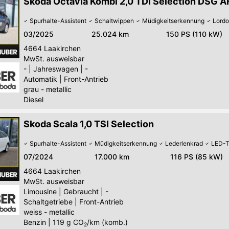
Skoda Octavia Kombi 2,0 TDI Selection DSG 
Spurhalte-Assistent
Schaltwippen
Müdigkeitserkennung
Lordo
03/2025
25.024 km
150 PS (110 kW)
4664
Laakirchen
MwSt. ausweisbar
-
|
Jahreswagen
|
-
Automatik
|
Front-Antrieb
grau - metallic
Diesel
Skoda Scala 1,0 TSI Selection
Spurhalte-Assistent
Müdigkeitserkennung
Lederlenkrad
LED-T
07/2024
17.000 km
116 PS (85 kW)
4664
Laakirchen
MwSt. ausweisbar
Limousine
|
Gebraucht
|
-
Schaltgetriebe
|
Front-Antrieb
weiss - metallic
Benzin
|
119
g CO
/km (komb.)
2