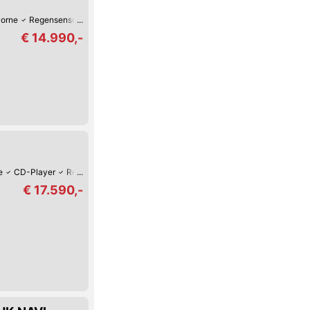
vorne
Regensensor
Isofix Kindersitz-Befestigung
Tag-Fahrlicht
Tempom
€ 14.990,-
e
CD-Player
Regensensor
Isofix Kindersitz-Befestigung
Tag-Fahrlicht
€ 17.590,-