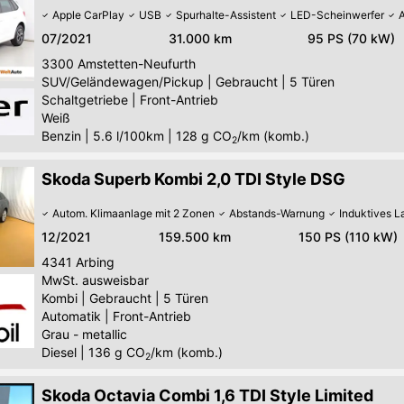
Apple CarPlay
USB
Spurhalte-Assistent
LED-Scheinwerfer
07/2021
31.000 km
95 PS (70 kW)
3300
Amstetten-Neufurth
SUV/Geländewagen/Pickup
|
Gebraucht
|
5 Türen
Schaltgetriebe
|
Front-Antrieb
Weiß
Benzin
|
5.6 l/100km
|
128
g CO
/km (komb.)
2
Skoda Superb Kombi 2,0 TDI Style DSG
Autom. Klimaanlage mit 2 Zonen
Abstands-Warnung
Induktives 
12/2021
159.500 km
150 PS (110 kW)
4341
Arbing
MwSt. ausweisbar
Kombi
|
Gebraucht
|
5 Türen
Automatik
|
Front-Antrieb
Grau - metallic
Diesel
|
136
g CO
/km (komb.)
2
Skoda Octavia Combi 1,6 TDI Style Limited