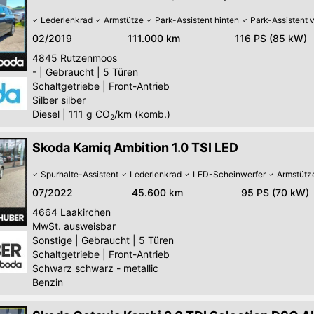
Lederlenkrad
Armstütze
Park-Assistent hinten
Park-Assistent 
02/2019
111.000 km
116 PS (85 kW)
4845
Rutzenmoos
-
|
Gebraucht
|
5 Türen
Schaltgetriebe
|
Front-Antrieb
Silber silber
Diesel
|
111
g CO
/km (komb.)
2
Skoda Kamiq Ambition 1.0 TSI LED
Spurhalte-Assistent
Lederlenkrad
LED-Scheinwerfer
Armstütz
07/2022
45.600 km
95 PS (70 kW)
4664
Laakirchen
MwSt. ausweisbar
Sonstige
|
Gebraucht
|
5 Türen
Schaltgetriebe
|
Front-Antrieb
Schwarz schwarz - metallic
Benzin