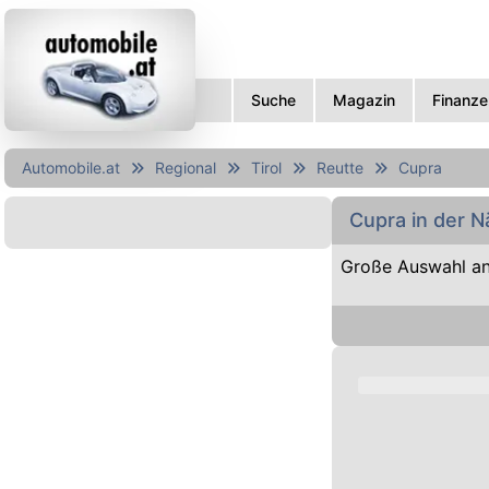
Suche
Magazin
Finanze
Automobile.at
Regional
Tirol
Reutte
Cupra
Cupra in der 
Große Auswahl an