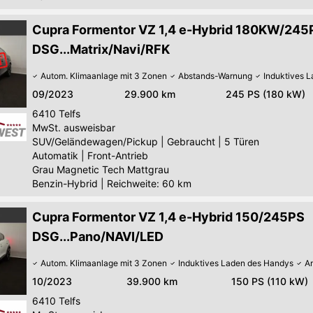
Cupra Formentor VZ 1,4 e-Hybrid 180KW/245
DSG...Matrix/Navi/RFK
Autom. Klimaanlage mit 3 Zonen
Abstands-Warnung
Induktives 
09/2023
29.900 km
245 PS (180 kW)
6410
Telfs
MwSt. ausweisbar
SUV/Geländewagen/Pickup
|
Gebraucht
|
5 Türen
Automatik
|
Front-Antrieb
Grau Magnetic Tech Mattgrau
Benzin-Hybrid
|
Reichweite: 60 km
Cupra Formentor VZ 1,4 e-Hybrid 150/245PS
DSG...Pano/NAVI/LED
Autom. Klimaanlage mit 3 Zonen
Induktives Laden des Handys
An
10/2023
39.900 km
150 PS (110 kW)
6410
Telfs