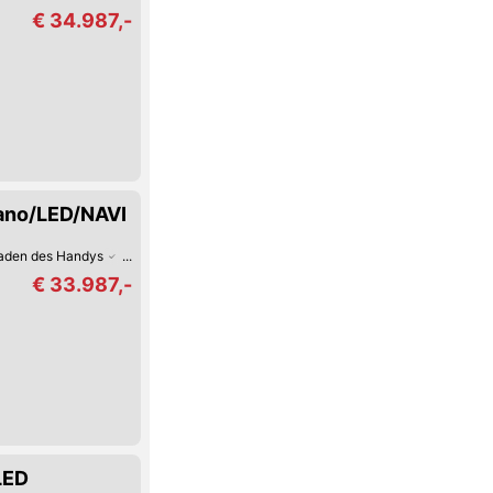
€ 34.987,-
Pano/LED/NAVI
Laden des Handys
Android Auto
Apple CarPlay
Fernlicht-Assistent
Verke
€ 33.987,-
LED