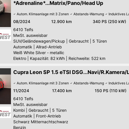
*Adrenaline*...Matrix/Pano/Head Up
Autom. Klimaanlage mit 3 Zonen
Abstands-Warnung
Induktives 
08/2024
12.900 km
340 PS (250 kW)
6410
Telfs
MwSt. ausweisbar
SUV/Geländewagen/Pickup
|
Gebraucht
|
5 Türen
Automatik
|
Allrad-Antrieb
Weiß White Silver - metallic
Elektro
|
Kapazität: 82 kWh | Reichweite: 522 km
Cupra Leon SP 1.5 eTSI DSG...Navi/R.Kamera/
Autom. Klimaanlage mit 3 Zonen
Abstands-Warnung
Induktives 
11/2024
17.400 km
150 PS (110 kW)
6410
Telfs
MwSt. ausweisbar
Kombi
|
Gebraucht
|
5 Türen
Automatik
|
Front-Antrieb
Schwarz Mitternachtschwarz
Benzin