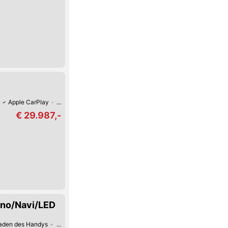
Apple CarPlay
Verkehrszeichen-Erkennung
Spurhalte-Assistent
Keyle
€ 29.987,-
ano/Navi/LED
Laden des Handys
Android Auto
Apple CarPlay
Fernlicht-Assistent
Verke