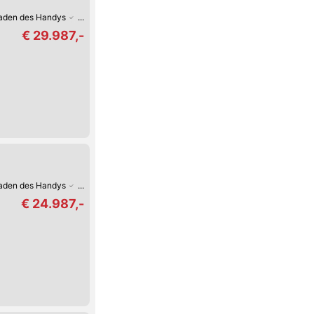
Laden des Handys
Android Auto
Apple CarPlay
Verkehrszeichen-Erkennun
€ 29.987,-
Laden des Handys
Android Auto
Apple CarPlay
Fernlicht-Assistent
Verke
€ 24.987,-