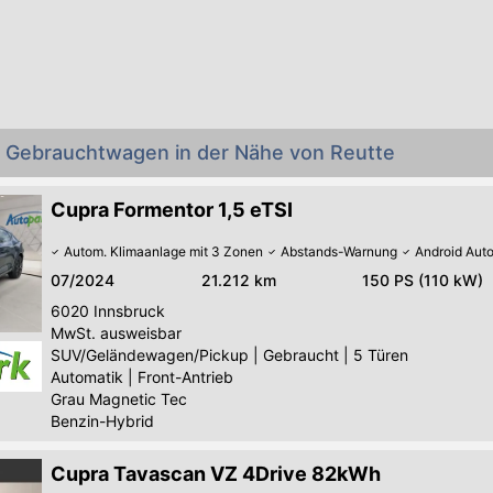
a Gebrauchtwagen in der Nähe von Reutte
Cupra Formentor 1,5 eTSI
Autom. Klimaanlage mit 3 Zonen
Abstands-Warnung
Android Aut
07/2024
21.212 km
150 PS (110 kW)
6020
Innsbruck
MwSt. ausweisbar
SUV/Geländewagen/Pickup
|
Gebraucht
|
5 Türen
Automatik
|
Front-Antrieb
Grau Magnetic Tec
Benzin-Hybrid
Cupra Tavascan VZ 4Drive 82kWh