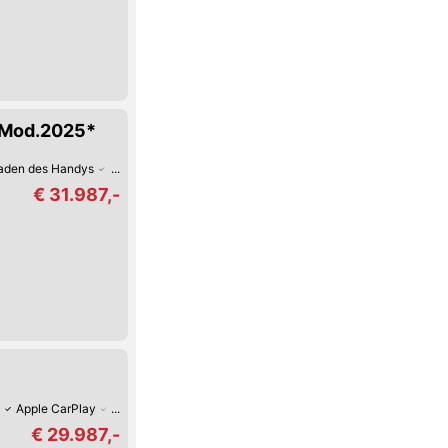
*Mod.2025*
Laden des Handys
Android Auto
Apple CarPlay
Fernlicht-Assistent
Verke
€ 31.987,-
Apple CarPlay
Verkehrszeichen-Erkennung
Spurhalte-Assistent
Keyle
€ 29.987,-