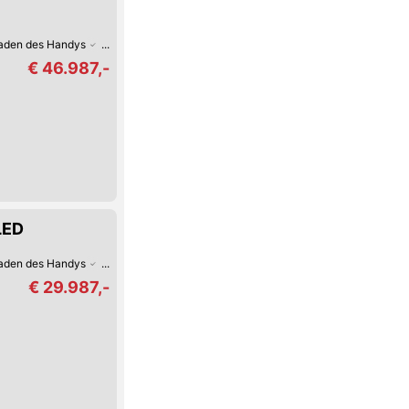
Laden des Handys
Android Auto
Apple CarPlay
Fernlicht-Assistent
Verke
€ 46.987,-
LED
Laden des Handys
Android Auto
Apple CarPlay
Verkehrszeichen-Erkennun
€ 29.987,-