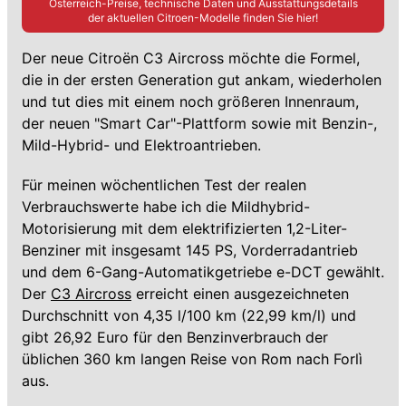
Österreich-Preise, technische Daten und Ausstattungsdetails
der aktuellen
Citroen
-Modelle finden Sie hier!
Der neue Citroën C3 Aircross möchte die Formel,
die in der ersten Generation gut ankam, wiederholen
und tut dies mit einem noch größeren Innenraum,
der neuen "Smart Car"-Plattform sowie mit Benzin-,
Mild-Hybrid- und Elektroantrieben.
Für meinen wöchentlichen Test der realen
Verbrauchswerte habe ich die Mildhybrid-
Motorisierung mit dem elektrifizierten 1,2-Liter-
Benziner mit insgesamt 145 PS, Vorderradantrieb
und dem 6-Gang-Automatikgetriebe e-DCT gewählt.
Der
C3 Aircross
erreicht einen ausgezeichneten
Durchschnitt von 4,35 l/100 km (22,99 km/l) und
gibt 26,92 Euro für den Benzinverbrauch der
üblichen 360 km langen Reise von Rom nach Forlì
aus.