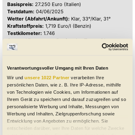
Basispreis:
27.250 Euro (Italien)
Testdatum:
04/06/2025
Wetter (Abfahrt/Ankunft):
Klar, 33°/Klar, 31°
Kraftstoffpreis:
1,719 Euro/l (Benzin)
Testkilometer:
1.746
Gesamtkilometer zu Beginn des Tests:
31
Durchschnittsgeschwindigkeit auf der Strecke
Rom-Forlì:
75 km/h
Reifen:
Bridgestone Turanza 6 - 215/60 R17
Verantwortungsvoller Umgang mit Ihren Daten
96H Enliten (EU-Label: A, B, 69 dB)
Wir und
unsere 1022 Partner
verarbeiten Ihre
Verbrauch
persönlichen Daten, wie z. B. Ihre IP-Adresse, mithilfe
von Technologien wie Cookies, um Informationen auf
Realer Durchschnitt:
4,35 l/100 km (22,99 km/l)
Ihrem Gerät zu speichern und darauf zuzugreifen und so
Bordcomputer:
4,5 l/100 km
personalisierte Werbung und Inhalte, Messungen von
An der Zapfsäule:
4,2 l/100 km
Werbung und Inhalten, Zielgruppenforschung sowie
Entwicklung von Angeboten zu ermöglichen. Sie
Kostenübersicht
entscheiden darüber, wer Ihre Daten für welche Zwecke