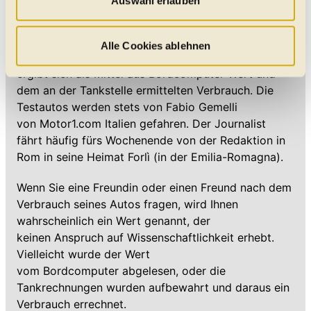
Auswahl erlauben
Tankrechnungen wurden aufbewahrt und daraus ein
auf „Alle Cookies zulassen“ werden diese aktiviert. Unter
Verbrauch errechnet.
"Auswahl erlauben" können Sie selbst entscheiden,
welche Kategorien Sie zulassen möchten. Es werden nur
Alle Cookies ablehnen
Ähnlich ermitteln wir unseren Testverbrauch: Er
Daten verarbeitet, für die Sie uns Ihr Einverständnis
ergibt sich als Mittel aus Bordcomputer-Wert und
geben. Bitte beachten Sie, dass durch eine
dem an der Tankstelle ermittelten Verbrauch. Die
Einschränkung womöglich nicht mehr alle
Testautos werden stets von Fabio Gemelli
Funktionalitäten der Website zur Verfügung stehen. Sie
von Motor1.com Italien gefahren. Der Journalist
können die Einstellungen jederzeit in unserer
fährt häufig fürs Wochenende von der Redaktion in
Datenschutzerklärung
anpassen.
Rom in seine Heimat Forlì (in der Emilia-Romagna).
Wenn Sie eine Freundin oder einen Freund nach dem
Verbrauch seines Autos fragen, wird Ihnen
wahrscheinlich ein Wert genannt, der
keinen Anspruch auf Wissenschaftlichkeit erhebt.
Vielleicht wurde der Wert
vom Bordcomputer abgelesen, oder die
Tankrechnungen wurden aufbewahrt und daraus ein
Verbrauch errechnet.