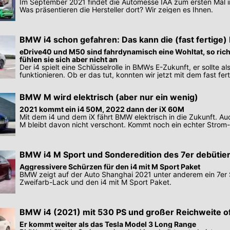
Im September 2021 findet die Automesse IAA zum ersten Mal i
Was präsentieren die Hersteller dort? Wir zeigen es Ihnen.
BMW i4 schon gefahren: Das kann die (fast fertige
eDrive40 und M50 sind fahrdynamisch eine Wohltat, so ri
fühlen sie sich aber nicht an
Der i4 spielt eine Schlüsselrolle in BMWs E-Zukunft, er sollte a
funktionieren. Ob er das tut, konnten wir jetzt mit dem fast fer
BMW M wird elektrisch (aber nur ein wenig)
2021 kommt ein i4 50M, 2022 dann der iX 60M
Mit dem i4 und dem iX fährt BMW elektrisch in die Zukunft. A
M bleibt davon nicht verschont. Kommt noch ein echter Strom
BMW i4 M Sport und Sonderedition des 7er debütier
Shanghai
Aggressivere Schürzen für den i4 mit M Sport Paket
BMW zeigt auf der Auto Shanghai 2021 unter anderem ein 7er
Zweifarb-Lack und den i4 mit M Sport Paket.
BMW i4 (2021) mit 530 PS und großer Reichweite offi
Er kommt weiter als das Tesla Model 3 Long Range