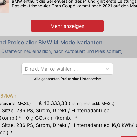
BMW enthüllt die Serienversion des i4 und gibt erste Leistung
Das elektrische 4er Gran Coupé kommt noch 2021 auf den Mar
Mehr anzeigen
nd Preise aller
BMW
i4
Modellvarianten
 Österreich neu erhältlich, nach Aufbauart und Preis sortiert)
Direkt Marke wählen ...
Alle genannten Preise sind Listenpreise
 67kWh
| € 43.333,33
preis inkl. MwSt.)
(Listenpreis exkl. MwSt.)
 Sitze
,
286 PS
, Strom, Direkt / Hinterradantrieb
(komb.) * | 0 g CO
/km (komb.) *
2
 Sitze
,
286 PS
, Strom, Direkt / Hinterradantrieb 16,0 kWh/
mb.) *