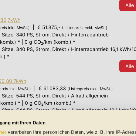
Alle
 80,7kWh
| € 51.375,-
reis inkl. MwSt.)
(Listenpreis exkl. MwSt.)
 Sitze
,
340 PS
, Strom, Direkt / Hinterradantrieb
komb.) * | 0 g CO
/km (komb.) *
2
 Sitze
,
340 PS
, Strom, Direkt / Hinterradantrieb 16,1 kWh/1
.) *
Alle
50 80,7kWh
| € 61.083,33
preis inkl. MwSt.)
(Listenpreis exkl. MwSt.)
 Sitze
,
544 PS
, Strom, Direkt / Allrad allgemein
komb.) * | 0 g CO
/km (komb.) *
2
 Sitze
,
544 PS
, Strom, Direkt / Allrad allgemein 18,1 kWh/1
.) *
gang mit Ihren Daten
Alle
ner
verarbeiten Ihre persönlichen Daten, wie z. B. Ihre IP-Adress