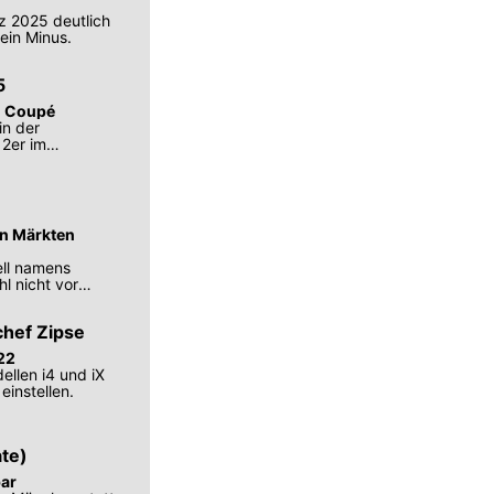
z 2025 deutlich
ein Minus.
5
n Coupé
in der
2er im
en Märkten
ll namens
l nicht vor
chef Zipse
22
llen i4 und iX
einstellen.
te)
bar