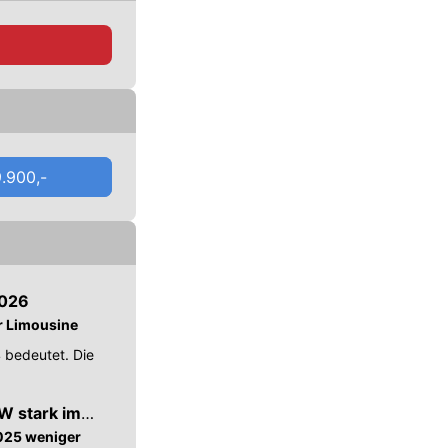
gen
.
.900,-
2026
r Limousine
4 bedeutet. Die
W stark im
025 weniger