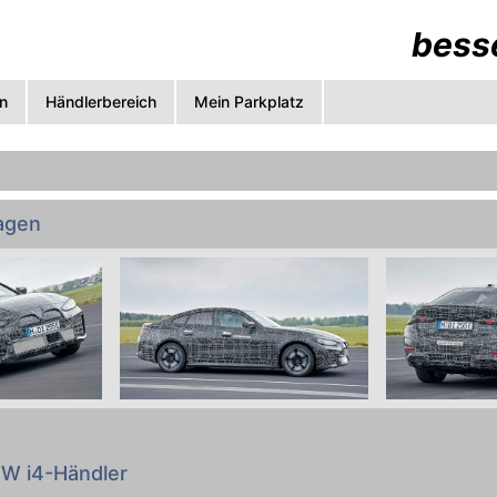
besse
n
Händlerbereich
Mein Parkplatz
agen
gemacht: Preise, technische Daten, Verbrauch, Abmessun
c. von allen BMW i4 Varianten zum Vergleichen. Das best
W i4-Händler
e Preisliste und die Datenblätter sämtlicher
BMW i4-Modell