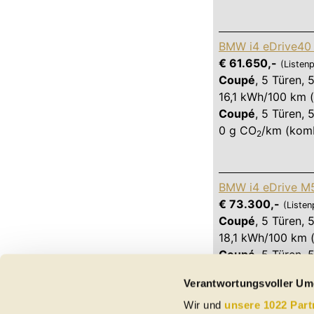
BMW i4 eDrive40
€ 61.650,-
(Listenp
Coupé
,
5 Türen
,
5
16,1 kWh/100 km (
Coupé
,
5 Türen
,
5
0 g CO
/km (komb
2
BMW i4 eDrive M
€ 73.300,-
(Listen
Coupé
,
5 Türen
,
5
18,1 kWh/100 km (
Coupé
,
5 Türen
,
5
0 g CO
/km (komb
2
Verantwortungsvoller Um
Wir und
unsere 1022 Part