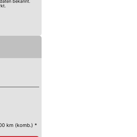
sdaten bekannt.
kt.
100 km (komb.) *