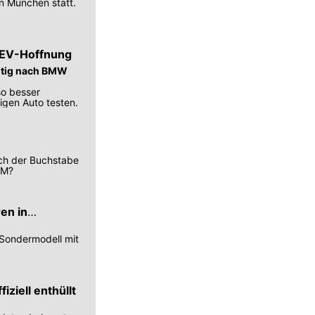
n München statt.
) EV-Hoffnung
chtig nach BMW
lso besser
tigen Auto testen.
uch der Buchstabe
-M?
en in
 Sondermodell mit
ziell enthüllt