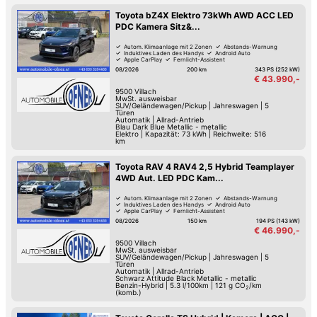
Toyota bZ4X Elektro 73kWh AWD ACC LED
PDC Kamera Sitz&...
Autom. Klimaanlage mit 2 Zonen
Abstands-Warnung
Induktives Laden des Handys
Android Auto
Apple CarPlay
Fernlicht-Assistent
Verkehrszeichen-Erkennung
Spurwechsel-Assistent
08/2026
200 km
343 PS (252 kW)
€ 43.990,-
9500
Villach
MwSt. ausweisbar
SUV/Geländewagen/Pickup
|
Jahreswagen
|
5
Türen
Automatik
|
Allrad-Antrieb
Blau Dark Blue Metallic - metallic
Elektro
|
Kapazität: 73 kWh | Reichweite: 516
km
Toyota RAV 4 RAV4 2,5 Hybrid Teamplayer
4WD Aut. LED PDC Kam...
Autom. Klimaanlage mit 2 Zonen
Abstands-Warnung
Induktives Laden des Handys
Android Auto
Apple CarPlay
Fernlicht-Assistent
Verkehrszeichen-Erkennung
Spurwechsel-Assistent
08/2026
150 km
194 PS (143 kW)
€ 46.990,-
9500
Villach
MwSt. ausweisbar
SUV/Geländewagen/Pickup
|
Jahreswagen
|
5
Türen
Automatik
|
Allrad-Antrieb
Schwarz Attitude Black Metallic - metallic
Benzin-Hybrid
|
5.3 l/100km
|
121
g CO
/km
2
(komb.)