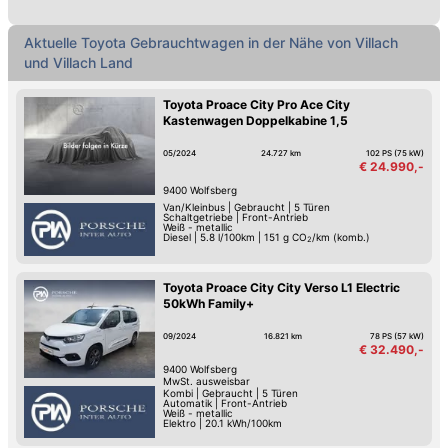
Aktuelle Toyota Gebrauchtwagen in der Nähe von Villach
und Villach Land
Toyota Proace City Pro Ace City
Kastenwagen Doppelkabine 1,5
05/2024
24.727 km
102 PS (75 kW)
€ 24.990,-
9400
Wolfsberg
Van/Kleinbus
|
Gebraucht
|
5 Türen
Schaltgetriebe
|
Front-Antrieb
Weiß - metallic
Diesel
|
5.8 l/100km
|
151
g CO
/km (komb.)
2
Toyota Proace City City Verso L1 Electric
50kWh Family+
09/2024
16.821 km
78 PS (57 kW)
€ 32.490,-
9400
Wolfsberg
MwSt. ausweisbar
Kombi
|
Gebraucht
|
5 Türen
Automatik
|
Front-Antrieb
Weiß - metallic
Elektro
|
20.1 kWh/100km