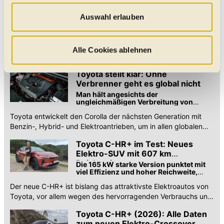
„Statistik“ und „Präferenzen“ möchten wir Ihren Website-
Toyota RAV4 (2026) im ersten
Test: SUV-Bestseller reloaded
Besuch so komfortabel wie möglich gestalten - mit Klick
Auswahl erlauben
Das meistverkaufte Auto der Welt in der
auf „Alle Cookies zulassen“ werden diese aktiviert. Unter
Neuauflage: Kann der neue RAV4 diese
"Auswahl erlauben" können Sie selbst entscheiden,
hohen Erwartungen erfüllen? Wir haben
Test: Der neue Toyota RAV4 (2026). Als Plug-in-Hybrid fährt
es herausgefunden
welche Kategorien Sie zulassen möchten. Es werden nur
Alle Cookies ablehnen
das SUV über 130 km elektrisch. Wir testen Komfort, Allrad
Daten verarbeitet, für die Sie uns Ihr Einverständnis
und die Schwächen im Interieur.
geben. Bitte beachten Sie, dass durch eine
Toyota stellt klar: Ohne
Verbrenner geht es global nicht
Einschränkung womöglich nicht mehr alle
Man hält angesichts der
Funktionalitäten der Website zur Verfügung stehen. Sie
ungleichmäßigen Verbreitung von
können die Einstellungen jederzeit in unserer
Elektroautos langfristig an klassischen
Toyota entwickelt den Corolla der nächsten Generation mit
Motoren fest
Datenschutzerklärung
anpassen.
Benzin-, Hybrid- und Elektroantrieben, um in allen globalen
Märkten relevant zu bleiben.
Toyota C-HR+ im Test: Neues
Elektro-SUV mit 607 km
Reichweite
Die 165 kW starke Version punktet mit
viel Effizienz und hoher Reichweite,
aber Ladeplanung und
Der neue C-HR+ ist bislang das attraktivste Elektroautos von
Sprachbedienung zeigen Schwächen.
Toyota, vor allem wegen des hervorragenden Verbrauchs und
der guten Reichweite.
Toyota C-HR+ (2026): Alle Daten
zum neuen Elektro-Crossover