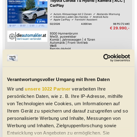
Toyota Corolla TS Hybrid | Kamera | ACC |
CarPlay
Autom. Klimaanlage mit 2 Zonen
Abstands-Warnung
Induktives Laden des Handys
Android Auto
Apple CarPlay
Fernlicht-Assistent
Verkehrszeichen-Erkennung
Spurhalte-Assistent
02/2026
4.000 km
98 PS (72 kW)
€ 29.990,-
9300
Hunnenbrunn
MwSt. ausweisbar
Kombi
|
Jahreswagen
|
4 Türen
Automatik
|
Front-Antrieb
Weiß
Benzin-Hybrid
Toyota Yaris 1,0 VVT-i Active
Park-Kamera
Isofix Kindersitz-Befestigung
Tag-Fahrlicht
Zentralverriegelung
Elektrische Fensterheber
Klimaanlage
Verantwortungsvoller Umgang mit Ihren Daten
03/2018
83.700 km
69 PS (51 kW)
€ 10.990,-
Wir und
unsere 1022 Partner
verarbeiten Ihre
9500
Villach
Limousine
|
Gebraucht
|
5 Türen
persönlichen Daten, wie z. B. Ihre IP-Adresse, mithilfe
Schaltgetriebe
|
Front-Antrieb
Weiß
Benzin
|
4.3 l/100km
von Technologien wie Cookies, um Informationen auf
Ihrem Gerät zu speichern und darauf zuzugreifen und so
Alle Toyota Gebrauchtwagen in der Nähe von
personalisierte Werbung und Inhalte, Messungen von
Villach und Villach Land
Werbung und Inhalten, Zielgruppenforschung sowie
Entwicklung von Angeboten zu ermöglichen. Sie
Unsere Toyota Meldungen