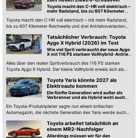
Toyota macht den C-HR voll elektrisch –
mehr Radstand, bis zu 607 Kilometer
Reichweite und bis zu 343 Allrad-PS
Toyota macht den C-HR voll elektrisch – mit mehr Radstand,
bis zu 607 Kilometer Reichweite und drei Antriebsvarianten
mit bis zu 343 Allrad-PS.
Tatsächlicher Verbrauch: Toyota
Aygo X Hybrid (2026) im Test
Wie viel Sprit verbraucht der neue Aygo
X mit 116 PS starkem Vollhybrid-Antrieb
im realen Verkehr?
Alles über den realen Spritverbrauch des 116 PS starken
Toyota Aygo X Hybrid. Der kleine Vollhybrid erweis sich als
sehr effizient.
Toyota Yaris könnte 2027 als
Elektroauto kommen
Die fünfte Generation wird außer als
Verbrenner und als Hybrid wohl auch
als Elektroauto angeboten.
Ein Toyota-Produktplaner sagte nun einem britischen
Automagazin, die nächste Generation des Yaris werde auch
als reines Elektroauto kommen.
Toyota arbeitet tatsächlich an
einem MR2-Nachfolger
Allerdings müssen wir für den