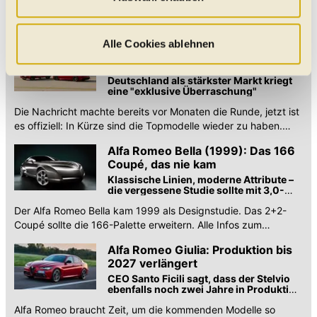
auf „Alle Cookies zulassen“ werden diese aktiviert. Unter
Der Alfa Romeo Spider wird 60: Wir beleuchten die
"Auswahl erlauben" können Sie selbst entscheiden,
Geschichte des Duetto, mit dem alles anfing. Erfahren Sie alles
über Design, Motoren und den Kult.
welche Kategorien Sie zulassen möchten. Es werden nur
Alle Cookies ablehnen
Offiziell: Alfa Romeo Giulia und
Daten verarbeitet, für die Sie uns Ihr Einverständnis
Stelvio Quadrifoglio wieder
geben. Bitte beachten Sie, dass durch eine
bestellbar
Deutschland als stärkster Markt kriegt
eine "exklusive Überraschung"
Einschränkung womöglich nicht mehr alle
Funktionalitäten der Website zur Verfügung stehen. Sie
Die Nachricht machte bereits vor Monaten die Runde, jetzt ist
es offiziell: In Kürze sind die Topmodelle wieder zu haben.
können die Einstellungen jederzeit in unserer
Deutschland kriegt "exklusive Überraschung".
Datenschutzerklärung
anpassen.
Alfa Romeo Bella (1999): Das 166
Coupé, das nie kam
Klassische Linien, moderne Attribute –
die vergessene Studie sollte mit 3,0-
Liter-V6 kommen
Der Alfa Romeo Bella kam 1999 als Designstudie. Das 2+2-
Coupé sollte die 166-Palette erweitern. Alle Infos zum
vergessenen Prototypen.
Alfa Romeo Giulia: Produktion bis
2027 verlängert
CEO Santo Ficili sagt, dass der Stelvio
ebenfalls noch zwei Jahre in Produktion
bleiben wird
Alfa Romeo braucht Zeit, um die kommenden Modelle so