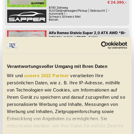
€ 24.390,-
8740
Zeltweg
SUV/Geländewagen/Pickup
|
Gebraucht
|
-
Automatik
|
-
Schwarz Schwarz Met
Benzin
Alfa Romeo Stelvio Super 2,0 ATX AWD *BI-
XENON, NAVI, LEDER, AHK*
Autom. Klimaanlage mit 2 Zonen
Android Auto
Apple CarPlay
Fernlicht-Assistent
Verkehrszeichen-Erkennung
Spurwechsel-Assistent
Spurhalte-Assistent
Hochwertiges Sound-System
11/2018
76.750 km
280 PS (206 kW)
€ 27.990,-
8753
Fohnsdorf
Verantwortungsvoller Umgang mit Ihren Daten
SUV/Geländewagen/Pickup
|
Gebraucht
|
5
Türen
Automatik
|
Allrad-Antrieb
Wir und
unsere 1022 Partner
verarbeiten Ihre
Rot
Benzin
persönlichen Daten, wie z. B. Ihre IP-Adresse, mithilfe
von Technologien wie Cookies, um Informationen auf
Alle Alfa Romeo Gebrauchtwagen in der Nähe von
Ihrem Gerät zu speichern und darauf zuzugreifen und so
Wolfsberg
personalisierte Werbung und Inhalte, Messungen von
Unsere Alfa Romeo Meldungen
Werbung und Inhalten, Zielgruppenforschung sowie
Entwicklung von Angeboten zu ermöglichen. Sie
Alfa Romeo zeigt erste
entscheiden darüber, wer Ihre Daten für welche Zwecke
Detailaufnahme des neuen C-SUV
nutzt. Sie können Ihre Einwilligung jederzeit über die