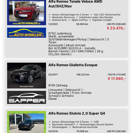
Alfa Romeo Tonale Veloce AWD
Aut/SHZ/Nav
Autom. Klimaanlage mit 2 Zonen
Voll-LED-Scheinwerfer
Abstands-Warnung
Induktives Laden des Handys
Android Auto
Apple CarPlay
Digitales Cockpit
Fernlicht-Assistent
12/2022
58.000 km
280 PS (206 kW)
€ 23.470,-
8750
Judenburg
MwSt. ausweisbar
SUV/Geländewagen/Pickup
|
Gebraucht
|
5
Türen
Automatik
|
Allrad-Antrieb
Rot AZZURRO NUVOLA - metallic
Benzin-Hybrid
|
23.1 kWh/100km
|
26
g
CO
/km (komb.)
2
Alfa Romeo Giulietta Evoque
03/2017
106.223 km
150 PS (110 kW)
€ 17.990,-
8740
Zeltweg
Limousine
|
Gebraucht
|
-
Schaltgetriebe
|
Front-Antrieb
Schwarz Schwarz
Diesel
Alfa Romeo Stelvio 2,0 Super Q4
Autom. Klimaanlage mit 3 Zonen
USB
Spurhalte-Assistent
Hochwertiges Sound-System
Schaltwippen
Reifendruck-Kontrolle
Hill Holder / Berg-Anfahrhilfe
Isofix Kindersitz-Befestigung
03/2018
76.006 km
280 PS (206 kW)