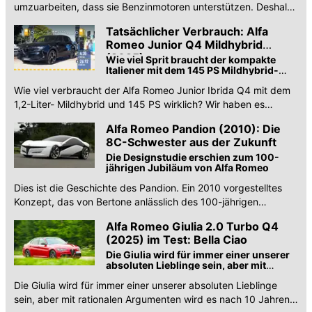
umzuarbeiten, dass sie Benzinmotoren unterstützen. Deshalb
dürfen Giulia und Stelvio länger leben.
Tatsächlicher Verbrauch: Alfa
Romeo Junior Q4 Mildhybrid
(2025)
Wie viel Sprit braucht der kompakte
Italiener mit dem 145 PS Mildhybrid-
Antrieb im realen Verkehr?
Wie viel verbraucht der Alfa Romeo Junior Ibrida Q4 mit dem
1,2-Liter- Mildhybrid und 145 PS wirklich? Wir haben es
getestet.
Alfa Romeo Pandion (2010): Die
8C-Schwester aus der Zukunft
Die Designstudie erschien zum 100-
jährigen Jubiläum von Alfa Romeo
Dies ist die Geschichte des Pandion. Ein 2010 vorgestelltes
Konzept, das von Bertone anlässlich des 100-jährigen
Jubiläums von Alfa Romeo entworfen wurde.
Alfa Romeo Giulia 2.0 Turbo Q4
(2025) im Test: Bella Ciao
Die Giulia wird für immer einer unserer
absoluten Lieblinge sein, aber mit
rationalen Argumenten wird es langsam
Die Giulia wird für immer einer unserer absoluten Lieblinge
schwierig
sein, aber mit rationalen Argumenten wird es nach 10 Jahren