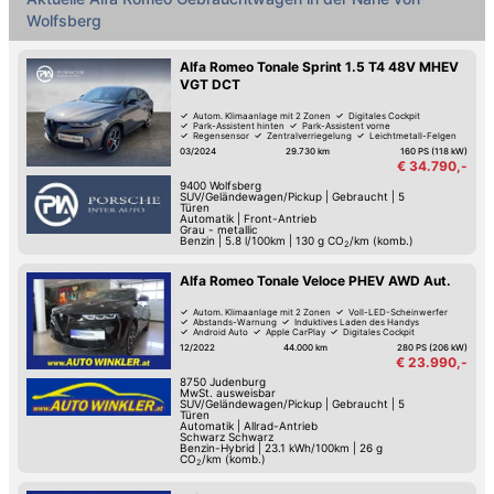
Wolfsberg
Alfa Romeo Tonale Sprint 1.5 T4 48V MHEV
VGT DCT
Autom. Klimaanlage mit 2 Zonen
Digitales Cockpit
Park-Assistent hinten
Park-Assistent vorne
Regensensor
Zentralverriegelung
Leichtmetall-Felgen
Elektrische Fensterheber
03/2024
29.730 km
160 PS (118 kW)
€ 34.790,-
9400
Wolfsberg
SUV/Geländewagen/Pickup
|
Gebraucht
|
5
Türen
Automatik
|
Front-Antrieb
Grau - metallic
Benzin
|
5.8 l/100km
|
130
g CO
/km (komb.)
2
Alfa Romeo Tonale Veloce PHEV AWD Aut.
Autom. Klimaanlage mit 2 Zonen
Voll-LED-Scheinwerfer
Abstands-Warnung
Induktives Laden des Handys
Android Auto
Apple CarPlay
Digitales Cockpit
Fernlicht-Assistent
12/2022
44.000 km
280 PS (206 kW)
€ 23.990,-
8750
Judenburg
MwSt. ausweisbar
SUV/Geländewagen/Pickup
|
Gebraucht
|
5
Türen
Automatik
|
Allrad-Antrieb
Schwarz Schwarz
Benzin-Hybrid
|
23.1 kWh/100km
|
26
g
CO
/km (komb.)
2