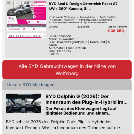
BYD Seal U Design Österreich Paket 87
kWh; 360° Kamera, Si...
Abstands-Warnung
Android Auto
Apple CarPlay
Fernlicht-Assistent
Verkehrszeichen-Erkennung
Spurwechsel-Assistent
Spurhalte-Assistent
Hochwertiges Sound-System
08/2024
22.800 km
218 PS (160 kW)
€ 36.650,-
8753
Fohnsdorf
MwSt. ausweisbar
SUV/Geländewagen/Pickup
|
Gebraucht
|
5
Türen
Automatik
|
Front-Antrieb
Grau Time Grey
Elektro
Alle BYD Gebrauchtwagen in der Nähe von
Wolfsberg
Unsere BYD Meldungen
BYD Dolphin G (2026): Der
Innenraum des Plug-in-Hybrid im
Detail
Der Fokus des Kleinwagen liegt auf
digitaler Bedienung und einem
angenehmen Raumgefühl
BYD schickt 2026 den Dolphin G als Plig-in-Hybrid ins
Kompakt-Rennen. Was im Innenraum des Chinesen auf die
Insassen wartet, klären wir im Detail.