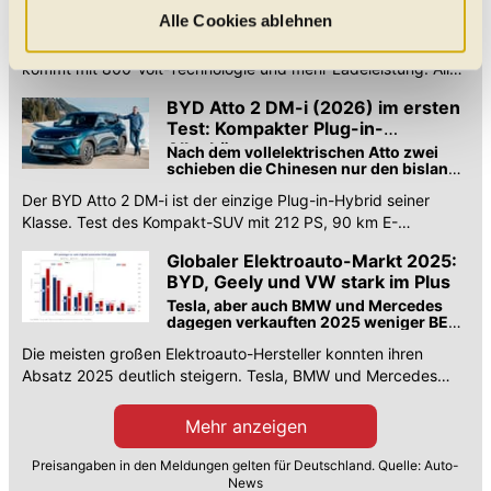
Modelljahr eine technische Evolution –
welche Kategorien Sie zulassen möchten. Es werden nur
Alle Cookies ablehnen
mehr Leistung, mehr Reichweite und
Daten verarbeitet, für die Sie uns Ihr Einverständnis
BYD wertet sein Kompakt-SUV gewaltig auf. Der Atto 3 Evo
neue Sprintstärke
kommt mit 800-Volt-Technologie und mehr Ladeleistung. Alle
geben. Bitte beachten Sie, dass durch eine
Details zur Modellaufwertung.
Einschränkung womöglich nicht mehr alle
BYD Atto 2 DM-i (2026) im ersten
Funktionalitäten der Website zur Verfügung stehen. Sie
Test: Kompakter Plug-in-
Alleskönner
können die Einstellungen jederzeit in unserer
Nach dem vollelektrischen Atto zwei
schieben die Chinesen nur den bislang
Datenschutzerklärung
anpassen.
einzigen PHEV-Kompakt-SUV auf dem
Der BYD Atto 2 DM-i ist der einzige Plug-in-Hybrid seiner
Markt nach. Kann er überzeugen?
Klasse. Test des Kompakt-SUV mit 212 PS, 90 km E-
Reichweite und Kampfpreis. Alle Daten.
Globaler Elektroauto-Markt 2025:
BYD, Geely und VW stark im Plus
Tesla, aber auch BMW und Mercedes
dagegen verkauften 2025 weniger BEVs
als 2024.
Die meisten großen Elektroauto-Hersteller konnten ihren
Absatz 2025 deutlich steigern. Tesla, BMW und Mercedes
aber verbuchten weltweit ein Minus.
Mehr anzeigen
Preisangaben in den Meldungen gelten für Deutschland. Quelle: Auto-
News