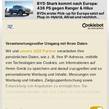
BYD Shark kommt nach Europa:
436 PS gegen Ranger & Hilux
BYDs erster Pick-up für Europa setzt auf
Plug-in-Hybrid, Allrad und reichlich
Ausstattung
Der BYD Shark startet als Plug-in-Hybrid-Pick-up mit 436 PS,
90 km E-Reichweite, Allrad und viel Ausstattung. Preislich
dürfte er bei unter 60.000 Euro liegen.
BYD Dolphin G DM-i (2026): Polo-
Gegner mit Plug-in-Hybrid im Test
Verantwortungsvoller Umgang mit Ihren Daten
Erster Fahreindruck und alle Infos über
den neuen Herausforderer in der
Wir und
unsere 1022 Partner
verarbeiten Ihre
Kleinwagenklasse. Mit Super-Hybrid
persönlichen Daten, wie z. B. Ihre IP-Adresse, mithilfe
Alle Details zum neuen BYD Dolphin G DM-i. Der kompakte
setzt er ein Zeichen ...
von Technologien wie Cookies, um Informationen auf
Hybrid kommt mit bis zu 105 Kilometern elektrischer
Reichweite nach Europa.
Ihrem Gerät zu speichern und darauf zuzugreifen und so
BYD Great Han: Erste Bilder des
personalisierte Werbung und Inhalte, Messungen von
neuen Premium-Flaggschiffs
Werbung und Inhalten, Zielgruppenforschung sowie
Die aerodynamische Mittelklasse-
Limousine aus China startet noch 2026
Entwicklung von Angeboten zu ermöglichen. Sie
mit moderner Batterietechnik und hoher
entscheiden darüber, wer Ihre Daten für welche Zwecke
Der neue BYD Great Han zeigt sich erstmals. Die elegante
Reichweite
Premium-Limousine bietet innovative Blade-Batterien und bis
nutzt. Sie können Ihre Einwilligung jederzeit über die
zu 1.008 Kilometer Reichweite.
Cookie-Erklärung oder durch Klicken auf das Privacy
Einwilligungsauswahl
BYD Atto 3 Evo (2026) Launch und