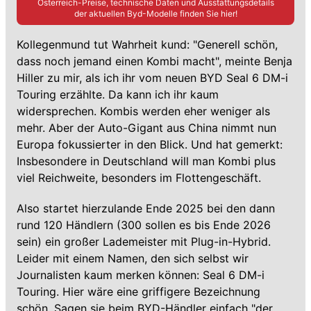
Österreich-Preise, technische Daten und Ausstattungsdetails
der aktuellen
Byd
-Modelle finden Sie hier!
Kollegenmund tut Wahrheit kund: "Generell schön,
dass noch jemand einen Kombi macht", meinte Benja
Hiller zu mir, als ich ihr vom neuen BYD Seal 6 DM-i
Touring erzählte. Da kann ich ihr kaum
widersprechen. Kombis werden eher weniger als
mehr. Aber der Auto-Gigant aus China nimmt nun
Europa fokussierter in den Blick. Und hat gemerkt:
Insbesondere in Deutschland will man Kombi plus
viel Reichweite, besonders im Flottengeschäft.
Also startet hierzulande Ende 2025 bei den dann
rund 120 Händlern (300 sollen es bis Ende 2026
sein) ein großer Lademeister mit Plug-in-Hybrid.
Leider mit einem Namen, den sich selbst wir
Journalisten kaum merken können: Seal 6 DM-i
Touring. Hier wäre eine griffigere Bezeichnung
schön. Sagen sie beim
BYD
-Händler einfach "der