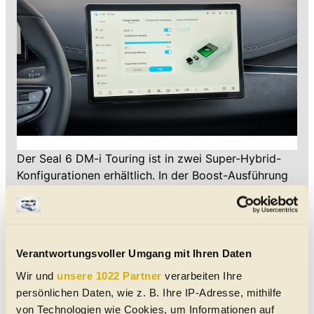
Der Seal 6 DM-i Touring ist in zwei Super-Hybrid-
Konfigurationen erhältlich. In der Boost-Ausführung
beträgt die Kapazität der Blade-Batterie 10,08
Kilowattstunden und die maximale Systemleistung
135 Kilowatt. Diese Version weist eine WLTP-
Reichweite von 1.350 Kilometern auf. Jedoch kann
Verantwortungsvoller Umgang mit Ihren Daten
sie nicht per DC-Schnellladung geladen werden und
hat nur 50 km elektrische Reichweite.
Wir und
unsere 1022 Partner
verarbeiten Ihre
persönlichen Daten, wie z. B. Ihre IP-Adresse, mithilfe
Die Comfort-Lite- und Comfort-Ausführung
von Technologien wie Cookies, um Informationen auf