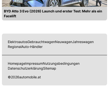
BYD Atto 3 Evo (2026) Launch und erster Test: Mehr als ein
Facelift
Elektroautos
Gebrauchtwagen
Neuwagen
Jahreswagen
Regional
Auto-Händler
Homepage
Impressum
Nutzungsbedingungen
Datenschutzerklärung
Sitemap
©
2026
automobile.at