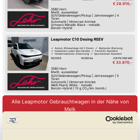
Reifendruck-Kontrolle
€ 28.910,-
3580
Horn
MwSt. ausweisbar
SUV/Geländewagen/Pickup
|
Jahreswagen
|
4
Türen
Automatik
|
Hinterrad-Antrieb
Schwarz Metallic Black - metallic
Benzin-Hybrid
Leapmotor C10 Desing REEV
Autom. Klimaanlage mit 2 Zonen
Abstands-Warnung
Induktives Laden des Handys
Fernlicht-Assistent
Verkehrszeichen-Erkennung
Spurwechsel-Assistent
Spurhalte-Assistent
Hochwertiges Sound-System
05/2025
18.500 km
218 PS (160 kW)
€ 33.870,-
3580
Horn
MwSt. ausweisbar
SUV/Geländewagen/Pickup
|
Jahreswagen
|
5
Türen
Automatik
|
Hinterrad-Antrieb
Weiß Pearly White - metallic
Benzin-Hybrid
|
10
g CO
/km (komb.)
2
Alle Leapmotor Gebrauchtwagen in der Nähe von
Melk
Unsere Leapmotor Meldungen
Leapmotor B03: Neues
Elektroauto zwischen Klein- und