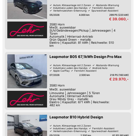
Autom. Klimaanlage mit 2 Zonen
Abstands-Warnung
Induktives Laden des Handys
Fernlicht-Assistent
Verkehrszeichen-Erkennung
Spurwechsel-Assistent
Spurhalte-Assistent
Hochwertiges Sound-System
05/2026
4.000 km
299 PS (220 kW)
€ 39.060,-
3580
Horn
MwSt. ausweisbar
SUV/Geländewagen/Pickup
|
Jahreswagen
|
4
Türen
Automatik
|
Hinterrad-Antrieb
Grün Glazed Green - metallic
Elektro
|
Kapazität: 81 kWh | Reichweite: 510
km
Leapmotor B05 67,1kWh Design Pro Max
Autom. Klimaanlage mit 2 Zonen
Abstands-Warnung
Induktives Laden des Handys
Android Auto
Apple CarPlay
Fernlicht-Assistent
Verkehrszeichen-Erkennung
Spurwechsel-Assistent
07/2026
2.500 km
218 PS (160 kW)
€ 29.970,-
3580
Horn
MwSt. ausweisbar
Limousine
|
Jahreswagen
|
5 Türen
Automatik
|
Hinterrad-Antrieb
Grau Windy Grey - metallic
Elektro
|
Kapazität: 671 kWh | Reichweite:
482 km
Leapmotor B10 Hybrid Design
Autom. Klimaanlage mit 2 Zonen
Induktives Laden des Handys
Fernlicht-Assistent
Verkehrszeichen-Erkennung
Spurwechsel-Assistent
Spurhalte-Assistent
Sitz-Belüftung
05/2026
2.500 km
82 PS (60 kW)