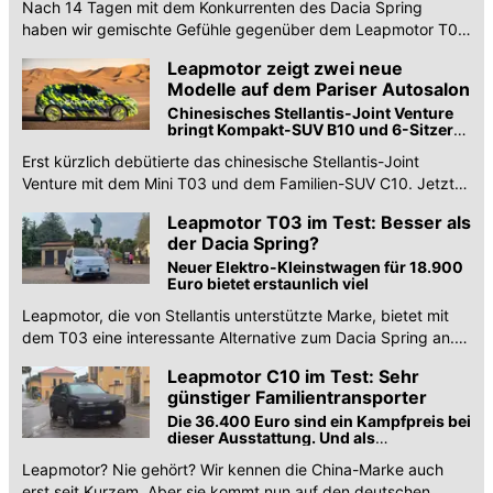
Nach 14 Tagen mit dem Konkurrenten des Dacia Spring
Chinesen ...
haben wir gemischte Gefühle gegenüber dem Leapmotor T03
entwickelt. Alle Details in unserem Test.
Leapmotor zeigt zwei neue
Modelle auf dem Pariser Autosalon
Chinesisches Stellantis-Joint Venture
bringt Kompakt-SUV B10 und 6-Sitzer
C16 nach Europa
Erst kürzlich debütierte das chinesische Stellantis-Joint
Venture mit dem Mini T03 und dem Familien-SUV C10. Jetzt
bringt man ein C-SUV und einen 6-Sitzer.
Leapmotor T03 im Test: Besser als
der Dacia Spring?
Neuer Elektro-Kleinstwagen für 18.900
Euro bietet erstaunlich viel
Leapmotor, die von Stellantis unterstützte Marke, bietet mit
dem T03 eine interessante Alternative zum Dacia Spring an.
Mit etlichen Vorzügen.
Leapmotor C10 im Test: Sehr
günstiger Familientransporter
Die 36.400 Euro sind ein Kampfpreis bei
dieser Ausstattung. Und als
Familienkutsche reicht der C10
Leapmotor? Nie gehört? Wir kennen die China-Marke auch
erst seit Kurzem. Aber sie kommt nun auf den deutschen