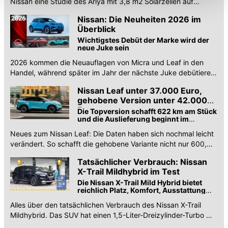
Nissan eine Studie des Ariya mit 3,8 m2 Solarzellen auf
Fronthaube, Dach und Heck.
können die Einstellungen jederzeit in unserer
Nissan: Die Neuheiten 2026 im
Datenschutzerklärung
anpassen.
Überblick
Wichtigstes Debüt der Marke wird der
neue Juke sein
2026 kommen die Neuauflagen von Micra und Leaf in den
Handel, während später im Jahr der nächste Juke debütieren
wird.
Nissan Leaf unter 37.000 Euro,
gehobene Version unter 42.000
Euro
Die Topversion schafft 622 km am Stück
und die Auslieferung beginnt im
Frühjahr 2026.
Neues zum Nissan Leaf: Die Daten haben sich nochmal leicht
verändert. So schafft die gehobene Variante nicht nur 600,
sondern 622 km nach Norm.
Tatsächlicher Verbrauch: Nissan
X-Trail Mildhybrid im Test
Die Nissan X-Trail Mild Hybrid bietet
reichlich Platz, Komfort, Ausstattung
und Technologie, ist aber beim
Alles über den tatsächlichen Verbrauch des Nissan X-Trail
Verbrauch kein Meister.
Mildhybrid. Das SUV hat einen 1,5-Liter-Dreizylinder-Turbo mit
Automatikgetriebe.