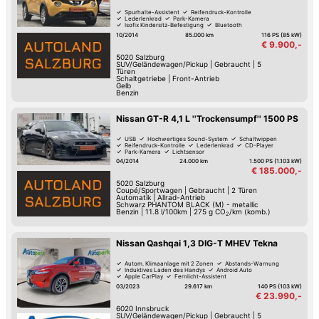
Spurhalte-Assistent
Reifendruck-Kontrolle
Lederlenkrad
Park-Kamera
Isofix Kindersitz-Befestigung
Bluetooth
Multifunktions-Lenkrad
10/2014
85.000 km
116 PS (85 kW)
Zentralverriegelung mit Fernbedienung
€ 9.900,-
5020
Salzburg
SUV/Geländewagen/Pickup
|
Gebraucht
|
5
Türen
Schaltgetriebe
|
Front-Antrieb
Gelb
Benzin
Nissan GT-R 4,1 L ''Trockensumpf'' 1500 PS
USB
Hochwertiges Sound-System
Schaltwippen
Reifendruck-Kontrolle
Lederlenkrad
CD-Player
Park-Kamera
Lichtsensor
04/2014
24.000 km
1.500 PS (1.103 kW)
€ 185.000,-
5020
Salzburg
Coupé/Sportwagen
|
Gebraucht
|
2 Türen
Automatik
|
Allrad-Antrieb
Schwarz PHANTOM BLACK (M) - metallic
Benzin
|
11.8 l/100km
|
275
g CO
/km (komb.)
2
Nissan Qashqai 1,3 DIG-T MHEV Tekna
Autom. Klimaanlage mit 2 Zonen
Abstands-Warnung
Induktives Laden des Handys
Android Auto
Apple CarPlay
Fernlicht-Assistent
Verkehrszeichen-Erkennung
USB
03/2023
29.617 km
140 PS (103 kW)
€ 23.990,-
6020
Innsbruck
SUV/Geländewagen/Pickup
|
Gebraucht
|
5