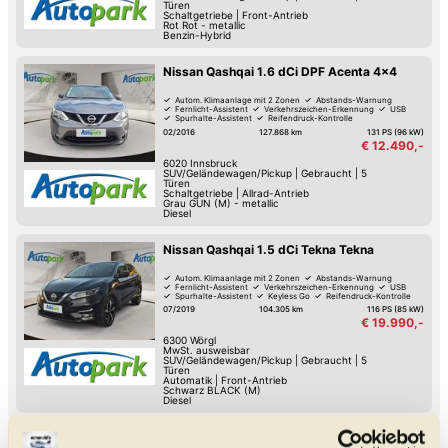
Türen
Schaltgetriebe
|
Front-Antrieb
Rot Rot - metallic
Benzin-Hybrid
Nissan Qashqai 1.6 dCi DPF Acenta 4x4
Autom. Klimaanlage mit 2 Zonen
Abstands-Warnung
Fernlicht-Assistent
Verkehrszeichen-Erkennung
USB
Spurhalte-Assistent
Reifendruck-Kontrolle
Lordosenstütze
02/2016
127.868 km
131 PS (96 kW)
€ 12.490,-
6020
Innsbruck
SUV/Geländewagen/Pickup
|
Gebraucht
|
5
Türen
Schaltgetriebe
|
Allrad-Antrieb
Grau GUN (M) - metallic
Diesel
Nissan Qashqai 1.5 dCi Tekna Tekna
Autom. Klimaanlage mit 2 Zonen
Abstands-Warnung
Fernlicht-Assistent
Verkehrszeichen-Erkennung
USB
Spurhalte-Assistent
Keyless Go
Reifendruck-Kontrolle
07/2019
104.305 km
116 PS (85 kW)
€ 19.990,-
6300
Wörgl
MwSt. ausweisbar
SUV/Geländewagen/Pickup
|
Gebraucht
|
5
Türen
Automatik
|
Front-Antrieb
Schwarz BLACK (M)
Diesel
Alle Nissan Gebrauchtwagen in der Nähe von