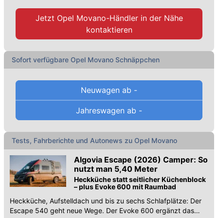
Jetzt
Opel Movano-Händler
in der Nähe
kontaktieren
Sofort verfügbare Opel Movano Schnäppchen
Neuwagen ab
-
Autokauf leicht gemacht: Preise, technische Daten,
Jahreswagen ab
-
Verbrauch, Abmessungen, Ausstattungen etc. von
allen Opel Movano Varianten zum Vergleichen. Das
beste Auto kaufen!
Tests, Fahrberichte und Autonews zu Opel Movano
Hier finden Sie die Preisliste und die Datenblätter
Algovia Escape (2026) Camper: So
sämtlicher
31 Opel Movano-Modellvarianten
, die
nutzt man 5,40 Meter
momentan im Oktober 2022 in Österreich als
Heckküche statt seitlicher Küchenblock
– plus Evoke 600 mit Raumbad
Neuwagen erhältlich sind.
Darunter befinden sich
4 PKW-Varianten
und
27
Heckküche, Aufstelldach und bis zu sechs Schlafplätze: Der
Escape 540 geht neue Wege. Der Evoke 600 ergänzt das
Nutzfahrzeug-Varianten
.