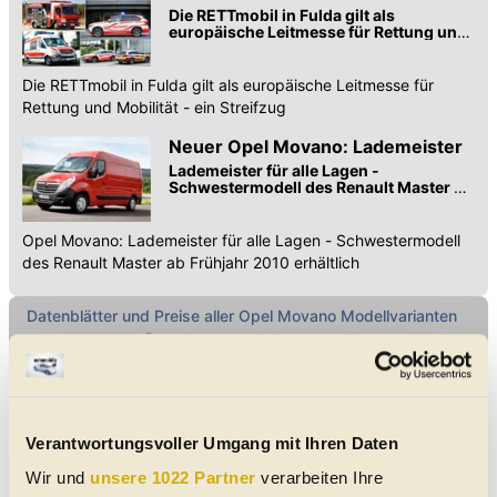
Die RETTmobil in Fulda gilt als
europäische Leitmesse für Rettung und
Mobilität - ein Streifzug
Die RETTmobil in Fulda gilt als europäische Leitmesse für
Rettung und Mobilität - ein Streifzug
Neuer Opel Movano: Lademeister
Lademeister für alle Lagen -
Schwestermodell des Renault Master ab
Frühjahr 2010 erhältlich
Opel Movano: Lademeister für alle Lagen - Schwestermodell
des Renault Master ab Frühjahr 2010 erhältlich
Datenblätter und Preise aller
Opel
Movano
Modellvarianten
(im
August 2026
in Österreich neu erhältlich, nach Aufbauart und Preis
sortiert)
Direkt Marke wählen ...
Verantwortungsvoller Umgang mit Ihren Daten
Alle genannten Preise sind Listenpreise
Wir und
unsere 1022 Partner
verarbeiten Ihre