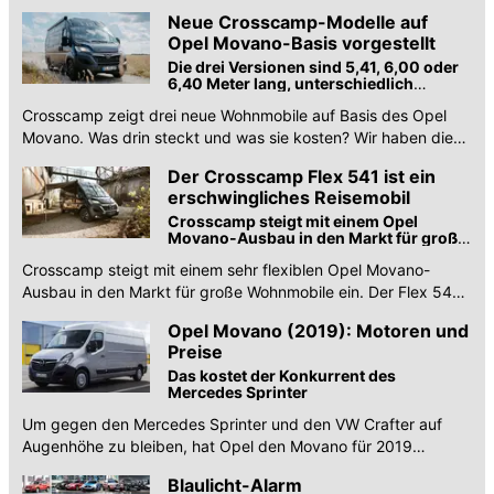
Konzept um mehr Badkomfort.
Stöbern Sie auch in unserem Angebot an günstigen
Neue Crosscamp-Modelle auf
Opel Movano Gebrauchtwagen
.
Opel Movano-Basis vorgestellt
Die drei Versionen sind 5,41, 6,00 oder
6,40 Meter lang, unterschiedlich
ausgestattet und die Preise beginnen
Crosscamp zeigt drei neue Wohnmobile auf Basis des Opel
bei 49.999 Euro ...
Movano. Was drin steckt und was sie kosten? Wir haben die
Details zu den neuen Campern.
Der Crosscamp Flex 541 ist ein
erschwingliches Reisemobil
Crosscamp steigt mit einem Opel
Movano-Ausbau in den Markt für große
Wohnmobile ein.
Crosscamp steigt mit einem sehr flexiblen Opel Movano-
Ausbau in den Markt für große Wohnmobile ein. Der Flex 541
bietet bis zu vier Schlafplätze.
Opel Movano (2019): Motoren und
Preise
Das kostet der Konkurrent des
Mercedes Sprinter
Um gegen den Mercedes Sprinter und den VW Crafter auf
Augenhöhe zu bleiben, hat Opel den Movano für 2019
überarbeitet. Jetzt sind die Preise bekannt.
Blaulicht-Alarm