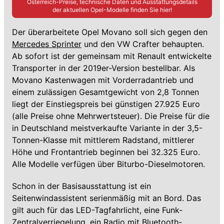
Österreich-Preise, technische Daten und Ausstattungsdetails
der aktuellen
Opel
-Modelle finden Sie hier!
Der überarbeitete Opel Movano soll sich gegen den
Mercedes Sprinter
und den VW Crafter behaupten.
Ab sofort ist der gemeinsam mit Renault entwickelte
Transporter in der 2019er-Version bestellbar. Als
Movano Kastenwagen mit Vorderradantrieb und
einem zulässigen Gesamtgewicht von 2,8 Tonnen
liegt der Einstiegspreis bei günstigen 27.925 Euro
(alle Preise ohne Mehrwertsteuer). Die Preise für die
in Deutschland meistverkaufte Variante in der 3,5-
Tonnen-Klasse mit mittlerem Radstand, mittlerer
Höhe und Frontantrieb beginnen bei 32.325 Euro.
Alle Modelle verfügen über Biturbo-Dieselmotoren.
Schon in der Basisausstattung ist ein
Seitenwindassistent serienmäßig mit an Bord. Das
gilt auch für das LED-Tagfahrlicht, eine Funk-
Zentralverriegelung, ein Radio mit Bluetooth-