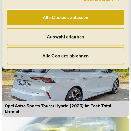
Online-Erlebnis zu bieten. Notwendige Cookies
gewährleisten einen sicheren und flüssigen Betrieb der
Alle Cookies zulassen
Website und sind stets aktiv. Mit Cookies für „Marketing“,
„Statistik“ und „Präferenzen“ möchten wir Ihren Website-
Besuch so komfortabel wie möglich gestalten - mit Klick
Auswahl erlauben
auf „Alle Cookies zulassen“ werden diese aktiviert. Unter
"Auswahl erlauben" können Sie selbst entscheiden,
Kanzler-Auto: Unterwegs im Opel Kadett GSi von Helmut
welche Kategorien Sie zulassen möchten. Es werden nur
Alle Cookies ablehnen
Schmidt
Daten verarbeitet, für die Sie uns Ihr Einverständnis
geben. Bitte beachten Sie, dass durch eine
Einschränkung womöglich nicht mehr alle
Funktionalitäten der Website zur Verfügung stehen. Sie
können die Einstellungen jederzeit in unserer
Datenschutzerklärung
anpassen.
Opel Astra Sports Tourer Hybrid (2026) im Test: Total
Normal