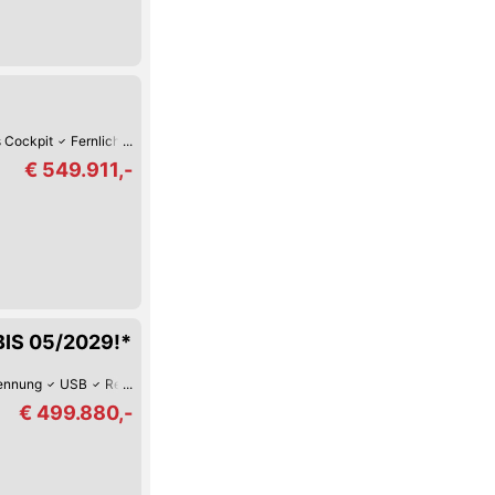
!
s Cockpit
Fernlicht-Assistent
Verkehrszeichen-Erkennung
USB
Spurwec
€ 549.911,-
BIS 05/2029!*
ennung
USB
Reifendruck-Kontrolle
Luftfahrwerk
Lederlenkrad
Hill H
€ 499.880,-