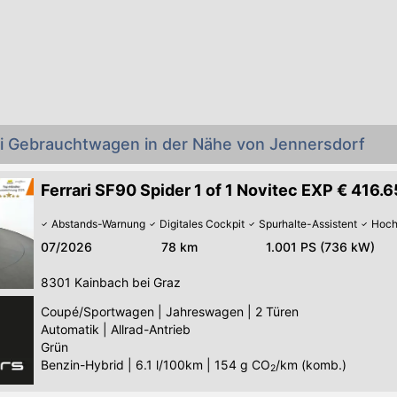
ari Gebrauchtwagen in der Nähe von Jennersdorf
Ferrari SF90 Spider 1 of 1 Novitec EXP € 416.6
Abstands-Warnung
Digitales Cockpit
Spurhalte-Assistent
Hoch
07/2026
78 km
1.001 PS (736 kW)
8301
Kainbach bei Graz
Coupé/Sportwagen
|
Jahreswagen
|
2 Türen
Automatik
|
Allrad-Antrieb
Grün
Benzin-Hybrid
|
6.1 l/100km
|
154
g CO
/km (komb.)
2