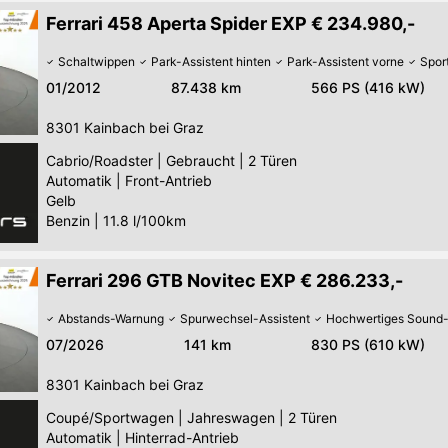
Ferrari 458 Aperta Spider EXP € 234.980,-
Schaltwippen
Park-Assistent hinten
Park-Assistent vorne
Spor
01/2012
87.438 km
566 PS (416 kW)
8301
Kainbach bei Graz
Cabrio/Roadster
|
Gebraucht
|
2 Türen
Automatik
|
Front-Antrieb
Gelb
Benzin
|
11.8 l/100km
Ferrari 296 GTB Novitec EXP € 286.233,-
Abstands-Warnung
Spurwechsel-Assistent
Hochwertiges Sound
07/2026
141 km
830 PS (610 kW)
8301
Kainbach bei Graz
Coupé/Sportwagen
|
Jahreswagen
|
2 Türen
Automatik
|
Hinterrad-Antrieb