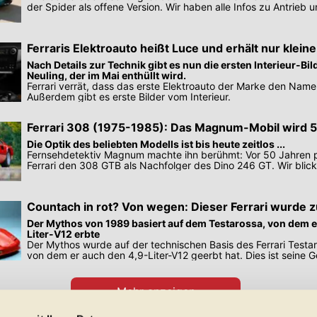
der Spider als offene Version. Wir haben alle Infos zu Antrieb 
Ferraris Elektroauto heißt Luce und erhält nur kleine
Nach Details zur Technik gibt es nun die ersten Interieur-Bi
Neuling, der im Mai enthüllt wird.
Ferrari verrät, dass das erste Elektroauto der Marke den Name
Außerdem gibt es erste Bilder vom Interieur.
Ferrari 308 (1975-1985): Das Magnum-Mobil wird 
Die Optik des beliebten Modells ist bis heute zeitlos ...
Fernsehdetektiv Magnum machte ihn berühmt: Vor 50 Jahren p
Ferrari den 308 GTB als Nachfolger des Dino 246 GT. Wir blic
Countach in rot? Von wegen: Dieser Ferrari wurde 
Der Mythos von 1989 basiert auf dem Testarossa, von dem e
Liter-V12 erbte
Der Mythos wurde auf der technischen Basis des Ferrari Testa
von dem er auch den 4,9-Liter-V12 geerbt hat. Dies ist seine G
Mehr anzeigen
Preisangaben in den Meldungen gelten für Deutschland. Quelle: Auto-News