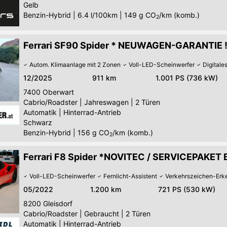
Gelb
Benzin-Hybrid
|
6.4 l/100km
|
149
g CO
/km (komb.)
2
Ferrari SF90 Spider * NEUWAGEN-GARANTIE 
Autom. Klimaanlage mit 2 Zonen
Voll-LED-Scheinwerfer
Digitale
12/2025
911 km
1.001 PS (736 kW)
7400
Oberwart
Cabrio/Roadster
|
Jahreswagen
|
2 Türen
Automatik
|
Hinterrad-Antrieb
Schwarz
Benzin-Hybrid
|
156
g CO
/km (komb.)
2
Ferrari F8 Spider *NOVITEC / SERVICEPAKET 
Voll-LED-Scheinwerfer
Fernlicht-Assistent
Verkehrszeichen-Erk
05/2022
1.200 km
721 PS (530 kW)
8200
Gleisdorf
Cabrio/Roadster
|
Gebraucht
|
2 Türen
Automatik
|
Hinterrad-Antrieb