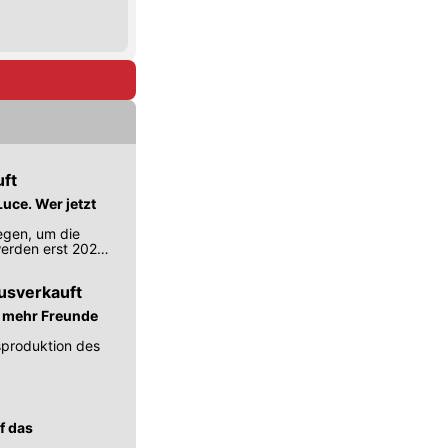
uft
uce. Wer jetzt
iegen, um die
erden erst 2028
ausverkauft
h mehr Freunde
esproduktion des
f das