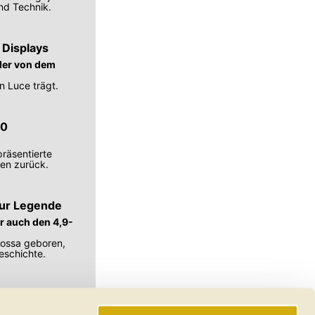
und Technik.
 Displays
lder von dem
n Luce trägt.
50
räsentierte
ken zurück.
zur Legende
r auch den 4,9-
rossa geboren,
eschichte.