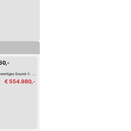
50,-
wertiges Sound-System
Keyless Go
Schaltwippen
Reifendruck-Kontrolle
€ 554.980,-