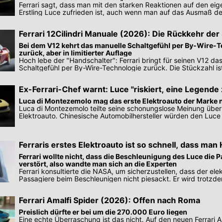
Ferrari sagt, dass man mit den starken Reaktionen auf den eig
Erstling Luce zufrieden ist, auch wenn man auf das Ausmaß d
nicht vorbereitet war.
Ferrari 12Cilindri Manuale (2026): Die Rückkehr der 
Bei dem V12 kehrt das manuelle Schaltgefühl per By-Wire-
zurück, aber in limitierter Auflage
Hoch lebe der "Handschalter": Ferrari bringt für seinen V12 da
Schaltgefühl per By-Wire-Technologie zurück. Die Stückzahl ist 
Ex-Ferrari-Chef warnt: Luce "riskiert, eine Legende
Luca di Montezemolo mag das erste Elektroauto der Marke nic
Luca di Montezemolo teilte seine schonungslose Meinung über 
Elektroauto. Chinesische Automobilhersteller würden den Luce 
Ferraris erstes Elektroauto ist so schnell, dass man 
NASA brauchte
Ferrari wollte nicht, dass die Beschleunigung des Luce die 
verstört, also wandte man sich an die Experten
Ferrari konsultierte die NASA, um sicherzustellen, dass der ele
Passagiere beim Beschleunigen nicht piesackt. Er wird trotzde
Ferrari Amalfi Spider (2026): Offen nach Roma
Preislich dürfte er bei um die 270.000 Euro liegen
Eine echte Überraschung ist das nicht. Auf den neuen Ferrari Am