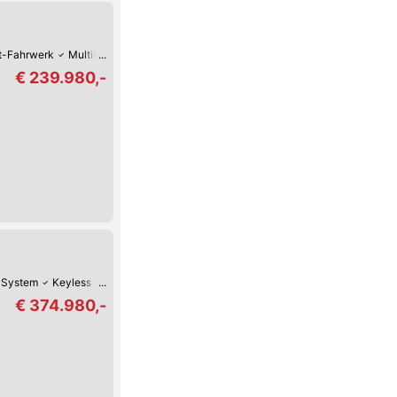
t-Fahrwerk
Multifunktions-Lenkrad
Sportpaket
Zentralverriegelung mit 
€ 239.980,-
-System
Keyless Go
Schaltwippen
Lederlenkrad
LED-Tag-Fahrlicht
L
€ 374.980,-