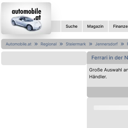
Suche
Magazin
Finanze
Automobile.at
Regional
Steiermark
Jennersdorf
Ferrari in der
Große Auswahl an
Händler.