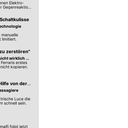
enen Elektro-
er Gegenreaktion
Schaltkulisse
Technologie
s manuelle
limitiert.
 zu zerstören"
ht wirklich ...
Ferraris erstes
nicht kopieren.
Hilfe von der
Passagiere
ktrische Luce die
m schnell sein.
alfi folgt jetzt