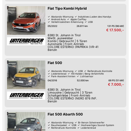
Fiat Tipo Kombi Hybrid
Abstands-Warnung
Induktives Laden des Handys
Android Auto
Apple CarPlay
Verkehrszeichen-Erkennung
USB
Spurwechsel-Assistent
Spurhalte-Assistent
05/2022
26.611 km
131 PS (96 kW)
€ 17.500,-
6380
St. Johann in Tirol
MwSt. ausweisbar
Kombi
|
Gebraucht
|
5 Türen
Automatik
|
Front-Antrieb
COLORE ESTERNO (PAPRIKA (VR-41
Benzin
Fiat 500
Abstands-Warnung
USB
Reifendruck-Kontrolle
Lederlenkrad
Hill Holder / Berg-Anfahrhilfe
Park-Assistent hinten
Lichtsensor
Isofix Kindersitz-Befestigung
04/2016
52.000 km
69 PS (51 kW)
€ 7.000,-
6380
St. Johann in Tirol
Limousine
|
Gebraucht
|
3 Türen
Schaltgetriebe
|
Front-Antrieb
COLORE ESTERNO (NERO 876 INF.
Benzin
Fiat 500 Abarth 500
Abstands-Warnung
Bi-Xenon Scheinwerfer
Raucherpaket
USB
Hochwertiges Sound-System
Reifendruck-Kontrolle
Lederlenkrad
Hill Holder / Berg-Anfahrhilfe