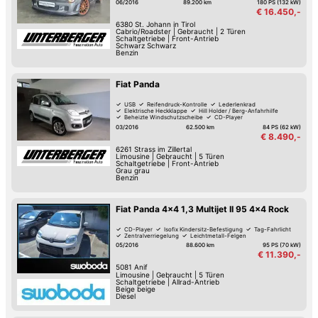
06/2016
89.200 km
180 PS (132 kW)
€ 16.450,-
6380
St. Johann in Tirol
Cabrio/Roadster
|
Gebraucht
|
2 Türen
Schaltgetriebe
|
Front-Antrieb
Schwarz Schwarz
Benzin
Fiat Panda
USB
Reifendruck-Kontrolle
Lederlenkrad
Elektrische Heckklappe
Hill Holder / Berg-Anfahrhilfe
Beheizte Windschutzscheibe
CD-Player
Isofix Kindersitz-Befestigung
03/2016
62.500 km
84 PS (62 kW)
€ 8.490,-
6261
Strass im Zillertal
Limousine
|
Gebraucht
|
5 Türen
Schaltgetriebe
|
Front-Antrieb
Grau grau
Benzin
Fiat Panda 4x4 1,3 Multijet II 95 4x4 Rock
CD-Player
Isofix Kindersitz-Befestigung
Tag-Fahrlicht
Zentralverriegelung
Leichtmetall-Felgen
05/2016
88.600 km
95 PS (70 kW)
€ 11.390,-
5081
Anif
Limousine
|
Gebraucht
|
5 Türen
Schaltgetriebe
|
Allrad-Antrieb
Beige beige
Diesel