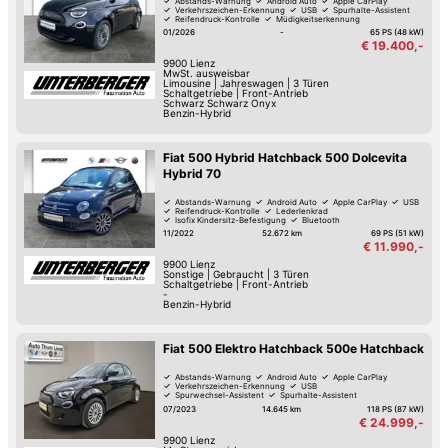
Abstands-Warnung
Android Auto
Apple CarPlay
Verkehrszeichen-Erkennung
USB
Spurhalte-Assistent
Reifendruck-Kontrolle
Müdigkeitserkennung
01/2026
-
65 PS (48 kW)
€ 19.400,-
9900
Lienz
MwSt. ausweisbar
Limousine
|
Jahreswagen
|
3 Türen
Schaltgetriebe
|
Front-Antrieb
Schwarz Schwarz Onyx
Benzin-Hybrid
Fiat 500 Hybrid Hatchback 500 Dolcevita
Hybrid 70
Abstands-Warnung
Android Auto
Apple CarPlay
USB
Reifendruck-Kontrolle
Lederlenkrad
Isofix Kindersitz-Befestigung
Bluetooth
11/2022
52.672 km
69 PS (51 kW)
€ 11.990,-
9900
Lienz
Sonstige
|
Gebraucht
|
3 Türen
Schaltgetriebe
|
Front-Antrieb
-
Benzin-Hybrid
Fiat 500 Elektro Hatchback 500e Hatchback
Abstands-Warnung
Android Auto
Apple CarPlay
Verkehrszeichen-Erkennung
USB
Spurwechsel-Assistent
Spurhalte-Assistent
Hochwertiges Sound-System
07/2023
14.645 km
118 PS (87 kW)
€ 24.999,-
9900
Lienz