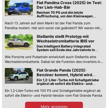
Fiat Pandina Cross (2025) im Test:
Der Lieb-Hab-Bär
Reichen 70 PS und die letzte
Auffrischung, um den Kleinwagen
modern zu halten?
Nach 13 Jahren auf dem Markt ist der Fiat Panda zum
Pandina mutiert. Hat sich sonst viel geändert? Wir waren mit
70 PS im Cross unterwegs.
Stellantis stellt Prototyp mit
Wechselstrombatterie IBIS vor
Das Intelligent Battery Integrated
System soll Ende des Jahrzehnts in
Serie gehen.
Wie Porsche und Pulsetrain entwickelt auch Stellantis eine
Wechselstrombatterie. Dabei ist die Funktion des Inverters in
die Batterie integriert.
Fiat Grande Panda (2025):
Benziner kommt, Hybrid wird
teurer
Ein 1,2-Liter-Turbo mit Schaltgetriebe
ergänzt ab sofort die Elektro- und
Hybrid-Version
Ein 1,2-Liter-Turbo mit 100 PS und Schaltgetriebe ergänzt ab
sofort die Elektro- und Hybrid-Version vom Fiat Grande Panda
Mehr anzeigen