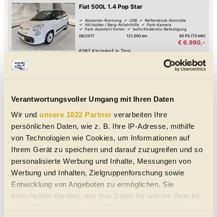
Fiat 500L 1.4 Pop Star
Abstands-Warnung
USB
Reifendruck-Kontrolle
Hill Holder / Berg-Anfahrhilfe
Park-Kamera
Park-Assistent hinten
Isofix Kindersitz-Befestigung
Bluetooth
06/2017
121.000 km
95 PS (70 kW)
€ 6.990,-
6382
Kirchdorf in Tirol
MwSt. ausweisbar
Van/Kleinbus
|
Gebraucht
|
5 Türen
Schaltgetriebe
|
Front-Antrieb
Weiß COLORE ESTERNO (Gelato Weiß)
Benzin
Fiat 500 S* PANO* Komfort/ City
Verantwortungsvoller Umgang mit Ihren Daten
Paket*PDC*ECO*
Wir und
unsere 1022 Partner
verarbeiten Ihre
USB
Reifendruck-Kontrolle
Lederlenkrad
CD-Player
Park-Assistent hinten
Regensensor
Lichtsensor
persönlichen Daten, wie z. B. Ihre IP-Adresse, mithilfe
Bluetooth
12/2018
55.000 km
86 PS (63 kW)
von Technologien wie Cookies, um Informationen auf
€ 11.900,-
Ihrem Gerät zu speichern und darauf zuzugreifen und so
5020
Salzburg
Limousine
|
Gebraucht
|
3 Türen
Schaltgetriebe
|
Front-Antrieb
personalisierte Werbung und Inhalte, Messungen von
Weiß COLORE ESTERNO (Ghiaccio Weiss
Benzin
|
3.8 l/100km
|
90
g CO
/km (komb.)
2
Werbung und Inhalten, Zielgruppenforschung sowie
Entwicklung von Angeboten zu ermöglichen. Sie
Fiat 500 Lounge *orig. 63 tkm* PDC*
entscheiden darüber, wer Ihre Daten für welche Zwecke
PANO* CHROM Paket*
nutzt. Sie können Ihre Einwilligung jederzeit über die
USB
Reifendruck-Kontrolle
Lederlenkrad
CD-Player
Park-Assistent hinten
Bluetooth
Multifunktions-Lenkrad