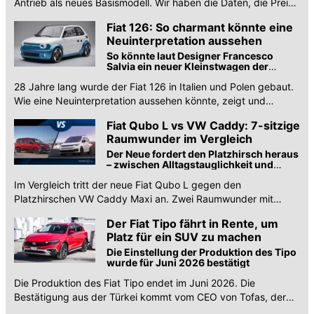
Antrieb als neues Basismodell. Wir haben die Daten, die Preise
und es gibt ein neues Sondermodell.
Fiat 126: So charmant könnte eine
Neuinterpretation aussehen
So könnte laut Designer Francesco
Salvia ein neuer Kleinstwagen der
Italiener aussehen
28 Jahre lang wurde der Fiat 126 in Italien und Polen gebaut.
Wie eine Neuinterpretation aussehen könnte, zeigt und
Ddesigner Francesco Salvia.
Fiat Qubo L vs VW Caddy: 7-sitzige
Raumwunder im Vergleich
Der Neue fordert den Platzhirsch heraus
– zwischen Alltagstauglichkeit und
Komfort
Im Vergleich tritt der neue Fiat Qubo L gegen den
Platzhirschen VW Caddy Maxi an. Zwei Raumwunder mit
sieben Sitzen. Alle Infos.
Der Fiat Tipo fährt in Rente, um
Platz für ein SUV zu machen
Die Einstellung der Produktion des Tipo
wurde für Juni 2026 bestätigt
Die Produktion des Fiat Tipo endet im Juni 2026. Die
Bestätigung aus der Türkei kommt vom CEO von Tofas, der
von einem neuen Tipo als SUV spricht.