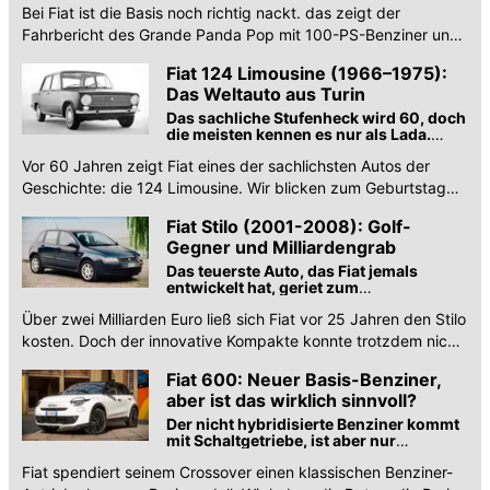
Bei Fiat ist die Basis noch richtig nackt. das zeigt der
Fahrbericht des Grande Panda Pop mit 100-PS-Benziner und
Schaltgetriebe. Alles zu Verbrauch und Preis!
Fiat 124 Limousine (1966–1975):
Das Weltauto aus Turin
Das sachliche Stufenheck wird 60, doch
die meisten kennen es nur als Lada.
Schade eigentlich.
Vor 60 Jahren zeigt Fiat eines der sachlichsten Autos der
Geschichte: die 124 Limousine. Wir blicken zum Geburtstag
auf den Urahn des Lada zurück.
Fiat Stilo (2001-2008): Golf-
Gegner und Milliardengrab
Das teuerste Auto, das Fiat jemals
entwickelt hat, geriet zum
wirtschaftlichen Flop
Über zwei Milliarden Euro ließ sich Fiat vor 25 Jahren den Stilo
kosten. Doch der innovative Kompakte konnte trotzdem nicht
gegen den Golf punkten.
Fiat 600: Neuer Basis-Benziner,
aber ist das wirklich sinnvoll?
Der nicht hybridisierte Benziner kommt
mit Schaltgetriebe, ist aber nur
geringfügig günstiger als der
Fiat spendiert seinem Crossover einen klassischen Benziner-
Automatik-Mildhybrid