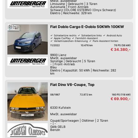
MwSt. ausweisbar
Limousine
|
Gebraucht
|
3 Türen
Automatik
|
Front-Antrieb
Schwarz COLORE ESTERNO (Onyx Schwarz)
Elektro
|
Reichweite: 329 km
Fiat Doblo Cargo E-Doblo 50KWh 100KW
Schiebetüre rechts
Schiebetüre links
Android Auto
Apple CarPlay
Fernlicht-Assistent
Verkehrszeichen-Erkennung
Park-Assistent hinten
Regensensor
11/2022
10.476 km
76 PS (56 kW)
€ 34.380,-
9900
Lienz
MwSt. ausweisbar
Sonstige
|
Gebraucht
|
5 Türen
-
|
Front-Antrieb
Blau
Elektro
|
Kapazität: 50 kWh | Reichweite: 282
km
Fiat Dino V6-Coupe, Top
08/1967
72.872 km
160 PS (118 kW)
€ 69.900,-
6330
Kufstein
MwSt. ausweisbar
Coupé/Sportwagen
|
Oldtimer
|
2 Türen
-
|
-
Gelb GELB
Benzin