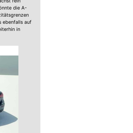
chst rein
önnte die A-
zitätsgrenzen
 ebenfalls auf
iterhin in