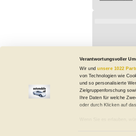
Verantwortungsvoller Um
Wir und
unsere 1022 Part
von Technologien wie Cook
und so personalisierte We
Zielgruppenforschung sowi
Ihre Daten für welche Zwec
oder durch Klicken auf da
Elektroautos
Gebrauchtwagen
Neuwagen
Jahreswagen
Regional
A
Wenn Sie es erlauben, wür
Informationen über Ih
Homepage
Impressum
Nutzungsbedingungen
Datenschutzerklär
Ihr Gerät durch aktiv