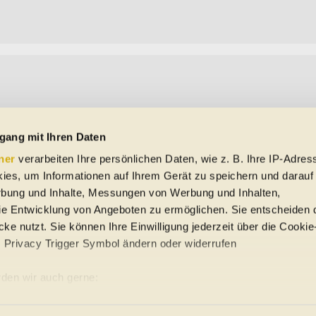
gang mit Ihren Daten
ner
verarbeiten Ihre persönlichen Daten, wie z. B. Ihre IP-Adress
ies, um Informationen auf Ihrem Gerät zu speichern und darauf
rbung und Inhalte, Messungen von Werbung und Inhalten,
e Entwicklung von Angeboten zu ermöglichen. Sie entscheiden 
ke nutzt. Sie können Ihre Einwilligung jederzeit über die Cookie
s Privacy Trigger Symbol ändern oder widerrufen
uto-Händler
den wir auch gerne:
re geografische Lage erfassen, welche bis auf einige Meter gena
ung
Sitemap
es Scannen nach bestimmten Merkmalen (Fingerprinting) identifiz