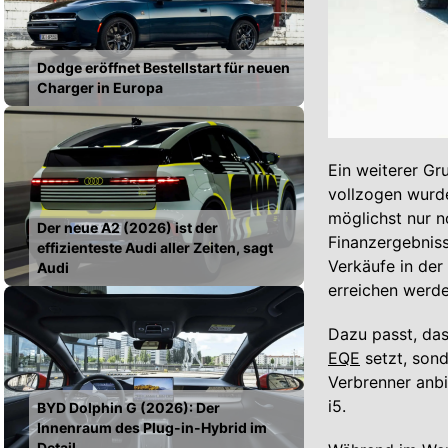
Dodge eröffnet Bestellstart für neuen
Charger in Europa
Ein weiterer Gr
vollzogen wurde
möglichst nur n
Der neue A2 (2026) ist der
Finanzergebnis
effizienteste Audi aller Zeiten, sagt
Verkäufe in der
Audi
erreichen werde
Dazu passt, das
EQE
setzt, son
Verbrenner anbi
i5.
BYD Dolphin G (2026): Der
Innenraum des Plug-in-Hybrid im
Detail