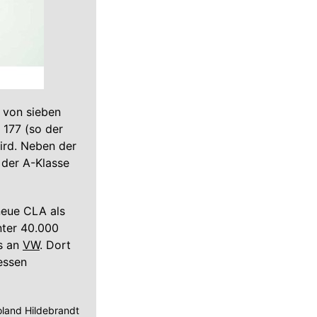
 von sieben
 177 (so der
ird. Neben der
 der A-Klasse
neue CLA als
nter 40.000
es an
VW
. Dort
essen
land Hildebrandt