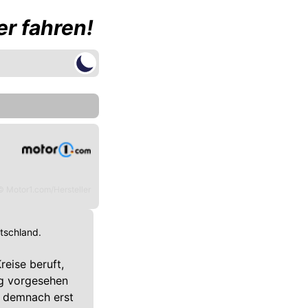
r fahren!
© Motor1.com/Hersteller
utschland.
eise beruft,
ng vorgesehen
n demnach erst