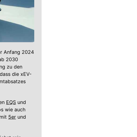
er Anfang 2024
 ab 2030
ung zu den
dass die xEV-
amtabsatzes
den
EQS
und
os wie auch
 mit
5er
und