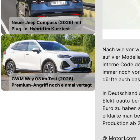
Neuer Jeep Compass (2026) mit
Plug-in-Hybrid im Kurztest
Nach wie vor w
auf vier Modell
interne Code de
immer noch vor
GWM Wey 03 im Test (2026):
dürfte auch das
Premium-Angriff noch einmal vertagt
In Deutschland 
Elektroauto bei
Euro zu haben s
erklärte man be
Produktion ab 2
© Motor1.com