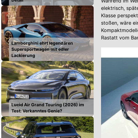
Während im Werk
elektrisch, spä
Klasse perspekt
stoßen, wäre ei
Kompaktmodelle 
Rastatt vom Ban
Lamborghini ehrt legendären
Supersportwagen mit edler
Lackierung
Lucid Air Grand Touring (2026) im
Test: Verkanntes Genie?