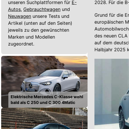
unseren Suchplattformen für
E-
2028. Für die B
Autos,
Gebrauchtwagen
und
Grund für die E
Neuwagen
unsere Tests und
europäischen M
Artikel (unten auf den Seiten)
Automobilwoche
jeweils zu den gewünschten
des neuen CLA i
Marken und Modellen
auf dem deutsc
zugeordnet.
Halbjahr 2025 
Elektrische Mercedes C-Klasse wohl
bald als C 250 und C 300 4Matic