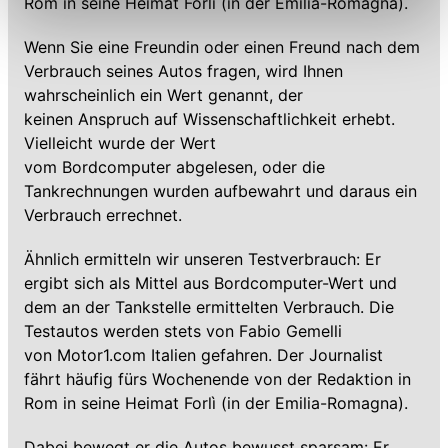
Rom in seine Heimat Forlì (in der Emilia-Romagna).
Einschränkung womöglich nicht mehr alle
Funktionalitäten der Website zur Verfügung stehen. Sie
Wenn Sie eine Freundin oder einen Freund nach dem
können die Einstellungen jederzeit in unserer
Verbrauch seines Autos fragen, wird Ihnen
Datenschutzerklärung
anpassen.
wahrscheinlich ein Wert genannt, der
keinen Anspruch auf Wissenschaftlichkeit erhebt.
Vielleicht wurde der Wert
vom Bordcomputer abgelesen, oder die
Tankrechnungen wurden aufbewahrt und daraus ein
Verbrauch errechnet.
Ähnlich ermitteln wir unseren Testverbrauch: Er
ergibt sich als Mittel aus Bordcomputer-Wert und
dem an der Tankstelle ermittelten Verbrauch. Die
Testautos werden stets von Fabio Gemelli
von Motor1.com Italien gefahren. Der Journalist
fährt häufig fürs Wochenende von der Redaktion in
Rom in seine Heimat Forlì (in der Emilia-Romagna).
Dabei bewegt er die Autos bewusst sparsam: Er