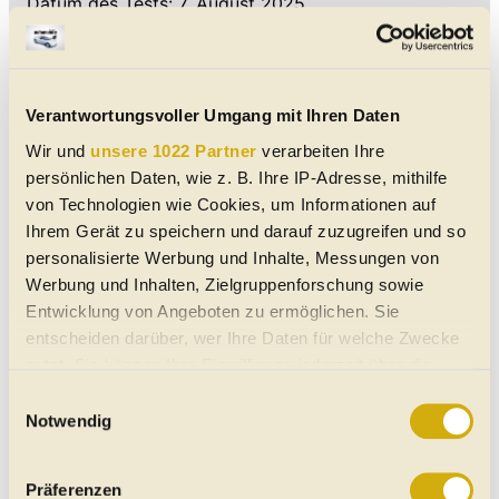
Datum des Tests: 7. August 2025
Wetter (Abfahrt/Ankunft): Heiter, 32 Grad / Heiter,
31 Grad
Durchschnittsgeschwindigkeit auf der Strecke Rom-
Forlì: 80 km/h
Verantwortungsvoller Umgang mit Ihren Daten
Reifen: Michelin Primacy 4 DT1 - 225/50 R18 95V
Wir und
unsere 1022 Partner
verarbeiten Ihre
(EU-Label: C, A, 69 dB)
persönlichen Daten, wie z. B. Ihre IP-Adresse, mithilfe
von Technologien wie Cookies, um Informationen auf
Verbrauch
Ihrem Gerät zu speichern und darauf zuzugreifen und so
personalisierte Werbung und Inhalte, Messungen von
Bordcomputer-Anzeige: 4,5 Liter/100 km
Werbung und Inhalten, Zielgruppenforschung sowie
An der Zapfsäule ermittelter Verbrauch: 4,3 Liter/100
Entwicklung von Angeboten zu ermöglichen. Sie
km
entscheiden darüber, wer Ihre Daten für welche Zwecke
Mittel aus diesen Werten: 4.40 Liter/100 km (22,73
nutzt. Sie können Ihre Einwilligung jederzeit über die
km/l)
Cookie-Erklärung oder durch Klicken auf das Privacy
Einwilligungsauswahl
Trigger Symbol ändern oder widerrufen
Unsere italienischen Kollegen bieten ein
Notwendig
stets aktualisiertes Ranking der Verbrauchstest-
Wenn Sie es erlauben, würden wir auch gerne:
Ergebnisse an. Das Ganze ist in italienischer
Präferenzen