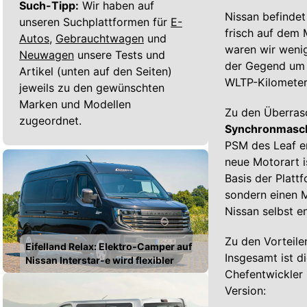
Such-Tipp:
Wir haben auf
Nissan befindet
unseren Suchplattformen für
E-
frisch auf dem 
Autos,
Gebrauchtwagen
und
waren wir weni
Neuwagen
unsere Tests und
der Gegend um 
Artikel (unten auf den Seiten)
WLTP-Kilometer
jeweils zu den gewünschten
Marken und Modellen
Zu den Überras
zugeordnet.
Synchronmasc
PSM des Leaf er
neue Motorart 
Basis der Platt
sondern einen 
Nissan selbst e
Zu den Vorteile
Eifelland Relax: Elektro-Camper auf
Insgesamt ist d
Nissan Interstar-e wird flexibler
Chefentwickler 
Version: