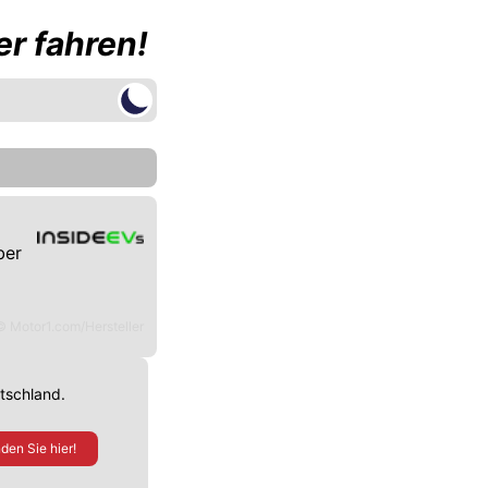
r fahren!
ber
© Motor1.com/Hersteller
utschland.
den Sie hier!