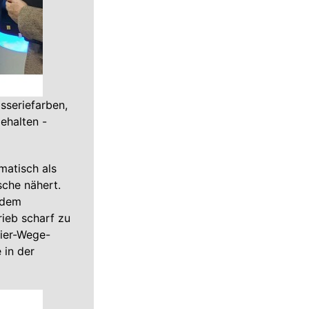
sseriefarben,
ehalten -
matisch als
sche nähert.
 dem
ieb scharf zu
Vier-Wege-
 in der