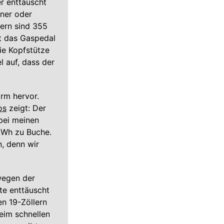
er enttäuscht
iner oder
nern sind 355
t das Gaspedal
ie Kopfstütze
l auf, dass der
rm hervor.
os
zeigt: Der
bei meinen
kWh zu Buche.
n, denn wir
wegen der
te enttäuscht
n 19-Zöllern
eim schnellen