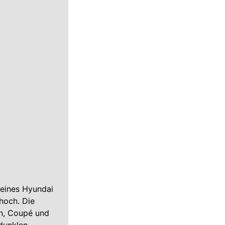
 eines Hyundai
hoch. Die
, Coupé und