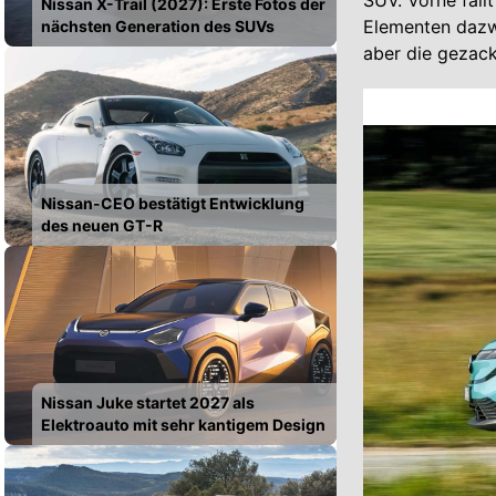
SUV. Vorne fäll
Nissan X-Trail (2027): Erste Fotos der
Elementen dazwi
nächsten Generation des SUVs
aber die gezack
Nissan-CEO bestätigt Entwicklung
des neuen GT-R
Nissan Juke startet 2027 als
Elektroauto mit sehr kantigem Design