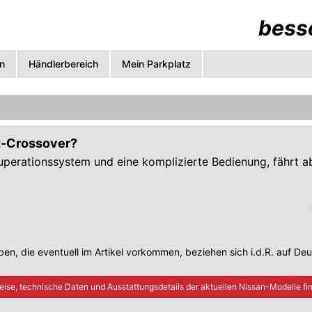
besse
n
Händlerbereich
Mein Parkplatz
kt-Crossover?
uperationssystem und eine komplizierte Bedienung, fährt a
en, die eventuell im Artikel vorkommen, beziehen sich i.d.R. auf De
eise, technische Daten und Ausstattungsdetails der aktuellen
Nissan
-Modelle fin