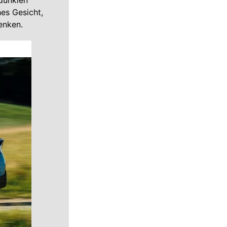
 dunklen
hes Gesicht,
enken.