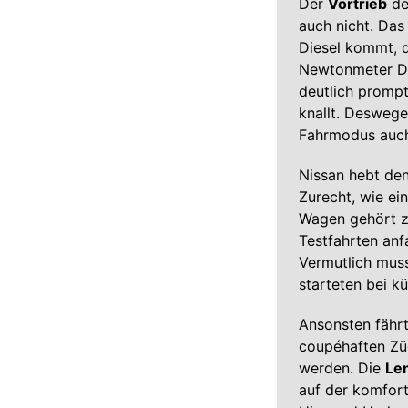
Der
Vortrieb
de
auch nicht. Das
Diesel kommt, d
Newtonmeter Dr
deutlich prompt
knallt. Deswegen
Fahrmodus auch
Nissan hebt de
Zurecht, wie ei
Wagen gehört z
Testfahrten anf
Vermutlich muss
starteten bei k
Ansonsten fährt
coupéhaften Züg
werden. Die
Le
auf der komfort