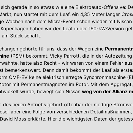
 sich gerade in so etwas wie eine Elektroauto-Offensive: De
Markt, nun startet mit dem Leaf, ein 4,35 Meter langer Cro
ge Wochen nach dem Micra-Event schon wieder mit Nissan 
Kopenhagen haben wir den Leaf in der 160-kW-Version gete
 am Stück schafft.
chungen gehörte für uns, dass der Wagen eine
Permanent
hine
(PSM) bekommt. Vicky Parrott, die in der Autozeitung 
wähnte, hatte also Recht - wir waren von einem Fehler au
ist bemerkenswert. Denn damit bekommt der Leaf als erste
form CMF-EV keine elektrisch erregte Synchronmaschine (E
Motor mit Permanentmagneten im Rotor. Mit dem Aggregat,
ntwickelt wurde, bewegt sich Nissan
weg von der Allianz m
n des neuen Antriebs gehört offenbar der niedrige Stromve
ieser aber eine Folge von verschiedenen Detailmaßnahmen,
David Moss erklärte. Hier die wichtigsten Daten der getest