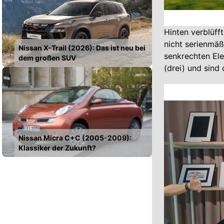
Hinten verblüfft
nicht serienmäß
Nissan X-Trail (2026): Das ist neu bei
senkrechten Ele
dem großen SUV
(drei) und sind
Nissan Micra C+C (2005-2009):
Klassiker der Zukunft?