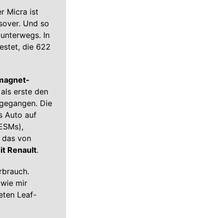
r Micra ist
ssover. Und so
unterwegs. In
stet, die 622
magnet-
als erste den
sgegangen. Die
s Auto auf
ESMs),
 das von
it Renault
.
rbrauch.
 wie mir
eten Leaf-