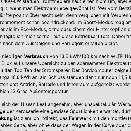
s 160-kW starken Fronttrieblers haut einen nicht um, aber 
 gilt, wenn man Elektroantriebe gewöhnt ist. Wer vom Benz
ürfte positiv überrascht sein, denn verglichen mit Verbren
ehmoment schon beeindruckend. Im Sport-Modus reagier
er als im Eco-Modus, ohne dass einem der Hinterkopf an d
 legte ich mich schnell auf diese Betriebsart fest. Dabei fie
 nach dem Aussteigen und Verriegeln erhalten bleibt.
n niedrigen
Verbrauch
von 13,8 kWh/100 km nach WLTP-No
n Blick auf unsere
Übersicht zu den sparsamsten Elektroaut
u den Top Ten der Stromsparer. Der Bordcomputer zeigte 
angs 16,8 kWh an, am Schluss standen dann nur noch 14,5 
ten erst Antrieb, Batterie und Innenraum aufgeheizt werde
ühlen 12 Grad Außentemperatur.
 sich der Nissan Leaf angenehm, aber unspektakulär. Wer 
e der Karosserie eine gewisse Sportlichkeit erwartet, dürf
nkung
ist ziemlich indirekt, das
Fahrwerk
mit den montierte
ablen Seite, aber ohne dass der Wagen in der Kurve oder b