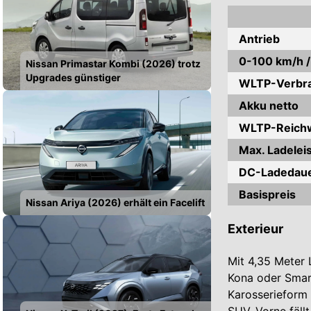
Antrieb
0-100 km/h 
Nissan Primastar Kombi (2026) trotz
Upgrades günstiger
WLTP-Verbr
Akku netto
WLTP-Reich
Max. Ladelei
DC-Ladedaue
Basispreis
Nissan Ariya (2026) erhält ein Facelift
Exterieur
Mit 4,35 Meter
Kona oder Smart
Karosserieform 