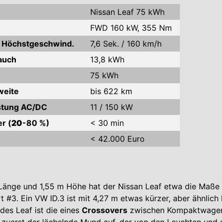
Nissan Leaf 75 kWh
FWD 160 kW, 355 Nm
/ Höchstgeschwind.
7,6 Sek. / 160 km/h
auch
13,8 kWh
75 kWh
weite
bis 622 km
stung AC/DC
11 / 150 kW
r (
20
-80 %)
< 30 min
< 42.000 Euro
 Länge und 1,55 m Höhe hat der Nissan Leaf etwa die Maße
 #3. Ein VW ID.3 ist mit 4,27 m etwas kürzer, aber ähnlich 
des Leaf ist die eines
Crossovers
zwischen Kompaktwagen