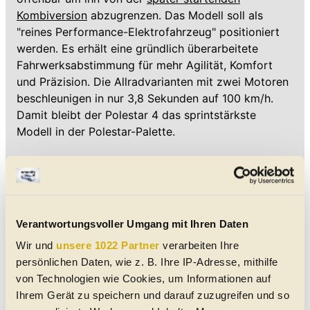
Kombiversion
abzugrenzen. Das Modell soll als
"reines Performance-Elektrofahrzeug" positioniert
werden. Es erhält eine gründlich überarbeitete
Fahrwerksabstimmung für mehr Agilität, Komfort
und Präzision. Die Allradvarianten mit zwei Motoren
beschleunigen in nur 3,8 Sekunden auf 100 km/h.
Damit bleibt der Polestar 4 das sprintstärkste
Modell in der Polestar-Palette.
Die Varianten Rear Motor und Dual Motor erhalten
serienmäßig ein neu abgestimmtes Fahrwerk. Dazu
gehören passive Dämpfer und neue Feder- und
Stabilisatorspezifikationen sowie Anschläge aus
Verantwortungsvoller Umgang mit Ihren Daten
Polyurethan (PU) anstatt von Anschlagfedern. Das
soll ein kontrollierteres Fahrverhalten und mehr
Wir und
unsere 1022 Partner
verarbeiten Ihre
Lenkpräzision bringen.
persönlichen Daten, wie z. B. Ihre IP-Adresse, mithilfe
von Technologien wie Cookies, um Informationen auf
Sowohl der Polestar 3 als auch der Polestar 4 finden
Ihrem Gerät zu speichern und darauf zuzugreifen und so
sich mit den neuen Daten bereits auf der Website