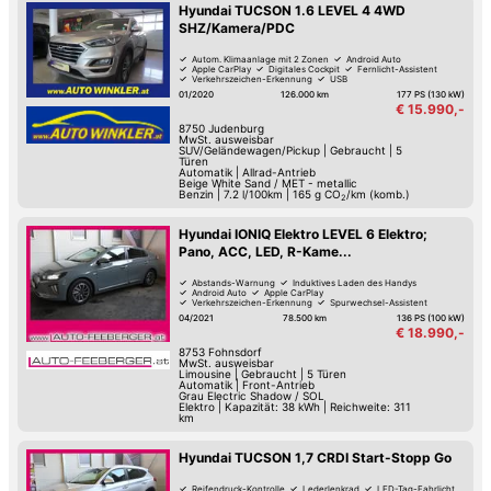
Hyundai TUCSON 1.6 LEVEL 4 4WD
SHZ/Kamera/PDC
Autom. Klimaanlage mit 2 Zonen
Android Auto
Apple CarPlay
Digitales Cockpit
Fernlicht-Assistent
Verkehrszeichen-Erkennung
USB
Spurwechsel-Assistent
01/2020
126.000 km
177 PS (130 kW)
€ 15.990,-
8750
Judenburg
MwSt. ausweisbar
SUV/Geländewagen/Pickup
|
Gebraucht
|
5
Türen
Automatik
|
Allrad-Antrieb
Beige White Sand / MET - metallic
Benzin
|
7.2 l/100km
|
165
g CO
/km (komb.)
2
Hyundai IONIQ Elektro LEVEL 6 Elektro;
Pano, ACC, LED, R-Kame...
Abstands-Warnung
Induktives Laden des Handys
Android Auto
Apple CarPlay
Verkehrszeichen-Erkennung
Spurwechsel-Assistent
Spurhalte-Assistent
Hochwertiges Sound-System
04/2021
78.500 km
136 PS (100 kW)
€ 18.990,-
8753
Fohnsdorf
MwSt. ausweisbar
Limousine
|
Gebraucht
|
5 Türen
Automatik
|
Front-Antrieb
Grau Electric Shadow / SOL
Elektro
|
Kapazität: 38 kWh | Reichweite: 311
km
Hyundai TUCSON 1,7 CRDI Start-Stopp Go
Reifendruck-Kontrolle
Lederlenkrad
LED-Tag-Fahrlicht