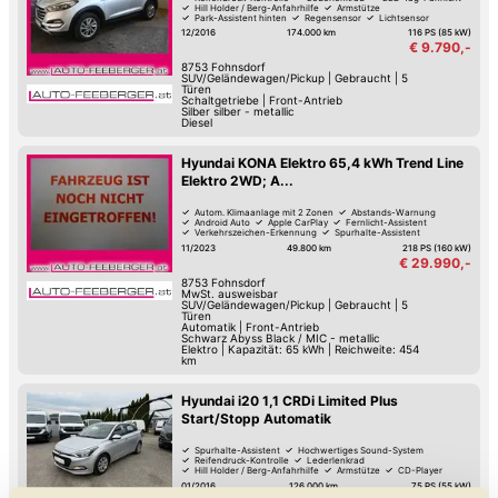
Hill Holder / Berg-Anfahrhilfe
Armstütze
Park-Assistent hinten
Regensensor
Lichtsensor
12/2016
174.000 km
116 PS (85 kW)
€ 9.790,-
8753
Fohnsdorf
SUV/Geländewagen/Pickup
|
Gebraucht
|
5
Türen
Schaltgetriebe
|
Front-Antrieb
Silber silber - metallic
Diesel
Hyundai KONA Elektro 65,4 kWh Trend Line
Elektro 2WD; A...
Autom. Klimaanlage mit 2 Zonen
Abstands-Warnung
Android Auto
Apple CarPlay
Fernlicht-Assistent
Verkehrszeichen-Erkennung
Spurhalte-Assistent
Hochwertiges Sound-System
11/2023
49.800 km
218 PS (160 kW)
€ 29.990,-
8753
Fohnsdorf
MwSt. ausweisbar
SUV/Geländewagen/Pickup
|
Gebraucht
|
5
Türen
Automatik
|
Front-Antrieb
Schwarz Abyss Black / MIC - metallic
Elektro
|
Kapazität: 65 kWh | Reichweite: 454
km
Hyundai i20 1,1 CRDi Limited Plus
Start/Stopp Automatik
Spurhalte-Assistent
Hochwertiges Sound-System
Reifendruck-Kontrolle
Lederlenkrad
Hill Holder / Berg-Anfahrhilfe
Armstütze
CD-Player
Park-Assistent hinten
01/2016
126.000 km
75 PS (55 kW)