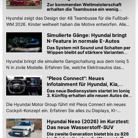
Zur kommenden Weltmeisterschaft
Funktionalitäten der Website zur Verfügung stehen. Sie
erhalten die Teambusse ein wenig
Persönlichkeit – das deutsche Design
können die Einstellungen jederzeit in unserer
Hyundai zeigt das Design der 48 Teambusse für die Fußball-
kommt von einem Elfjährigen
Datenschutzerklärung
anpassen.
WM 2026. Kinder weltweit haben die Motive entworfen. Alle
Infos zur Aktion gibt es hier.
Simulierte Gänge: Hyundai bringt
N-Feature in normale E-Autos
Das System mit Sound und Schalten per
Wippen bleibt auf stärkere Varianten
beschränkt, Autos wie der Hyundai
Hyundai bringt die simulierte Gangschaltung aus dem Ioniq 5
Inster gehen leer aus.
N in zivile Modelle. Erfahren Sie, welche Elektroautos das
Sound-Feature künftig erhalten sollen.
"Pleos Connect": Neues
Infotainment für Hyundai, Kia,
Genesis
Das neue Bediensystem startet im Ioniq
3. Künftig erhalten alle neuen Autos der
Marken das Android-System mit KI-
Die Hyundai Motor Group führt mit Pleos Connect ein neues
Sprachsteuerung.
Cockpit-Konzept ein. Erfahren Sie alles zu Displays, KI-
Sprachsteuerung und Drittanbieter-Apps.
Hyundai Nexo (2026) im Kurztest:
Das neue Wasserstoff-SUV
Die zweite Generation bietet bis zu 826