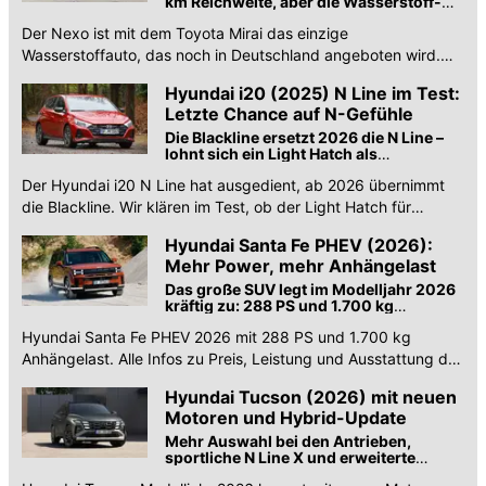
km Reichweite, aber die Wasserstoff-
Infrastruktur ist löchrig.
Der Nexo ist mit dem Toyota Mirai das einzige
Wasserstoffauto, das noch in Deutschland angeboten wird.
Wir haben die neue, zweite Generation getestet.
Hyundai i20 (2025) N Line im Test:
Letzte Chance auf N-Gefühle
Die Blackline ersetzt 2026 die N Line –
lohnt sich ein Light Hatch als
Vorjahresmodell?
Der Hyundai i20 N Line hat ausgedient, ab 2026 übernimmt
die Blackline. Wir klären im Test, ob der Light Hatch für
Abverkäufe interessant ist.
Hyundai Santa Fe PHEV (2026):
Mehr Power, mehr Anhängelast
Das große SUV legt im Modelljahr 2026
kräftig zu: 288 PS und 1.700 kg
Anhängelast bei fast gleichem Preis
Hyundai Santa Fe PHEV 2026 mit 288 PS und 1.700 kg
Anhängelast. Alle Infos zu Preis, Leistung und Ausstattung des
aufgewerteten Plug-in-Hybrids.
Hyundai Tucson (2026) mit neuen
Motoren und Hybrid-Update
Mehr Auswahl bei den Antrieben,
sportliche N Line X und erweiterte
Assistenzsysteme für das Erfolgs-SUV.