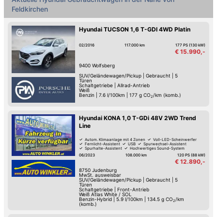
Feldkirchen
Hyundai TUCSON 1,6 T-GDI 4WD Platin
02/2016
117.000 km
177 PS (130 kW)
€ 15.990,-
9400
Wolfsberg
SUV/Geländewagen/Pickup
|
Gebraucht
|
5
Türen
Schaltgetriebe
|
Allrad-Antrieb
Weiß
Benzin
|
7.6 l/100km
|
177
g CO
/km (komb.)
2
Hyundai KONA 1,0 T-GDi 48V 2WD Trend
Line
Autom. Klimaanlage mit 4 Zonen
Voll-LED-Scheinwerfer
Fernlicht-Assistent
USB
Spurwechsel-Assistent
Spurhalte-Assistent
Hochwertiges Sound-System
Reifendruck-Kontrolle
06/2023
108.000 km
120 PS (88 kW)
€ 12.890,-
8750
Judenburg
MwSt. ausweisbar
SUV/Geländewagen/Pickup
|
Gebraucht
|
5
Türen
Schaltgetriebe
|
Front-Antrieb
Weiß Atlas White / SOL
Benzin-Hybrid
|
5.9 l/100km
|
134.5
g CO
/km
2
(komb.)