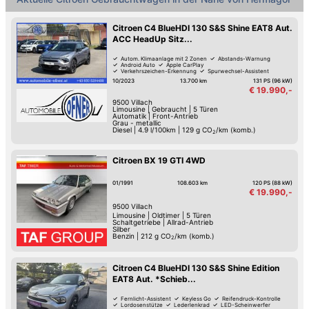
Citroen C4 BlueHDI 130 S&S Shine EAT8 Aut.
ACC HeadUp Sitz...
Autom. Klimaanlage mit 2 Zonen
Abstands-Warnung
Android Auto
Apple CarPlay
Verkehrszeichen-Erkennung
Spurwechsel-Assistent
Keyless Go
Schaltwippen
10/2023
13.700 km
131 PS (96 kW)
€ 19.990,-
9500
Villach
Limousine
|
Gebraucht
|
5 Türen
Automatik
|
Front-Antrieb
Grau - metallic
Diesel
|
4.9 l/100km
|
129
g CO
/km (komb.)
2
Citroen BX 19 GTI 4WD
01/1991
108.603 km
120 PS (88 kW)
€ 19.990,-
9500
Villach
Limousine
|
Oldtimer
|
5 Türen
Schaltgetriebe
|
Allrad-Antrieb
Silber
Benzin
|
212
g CO
/km (komb.)
2
Citroen C4 BlueHDI 130 S&S Shine Edition
EAT8 Aut. *Schieb...
Fernlicht-Assistent
Keyless Go
Reifendruck-Kontrolle
Lordosenstütze
Lederlenkrad
LED-Scheinwerfer