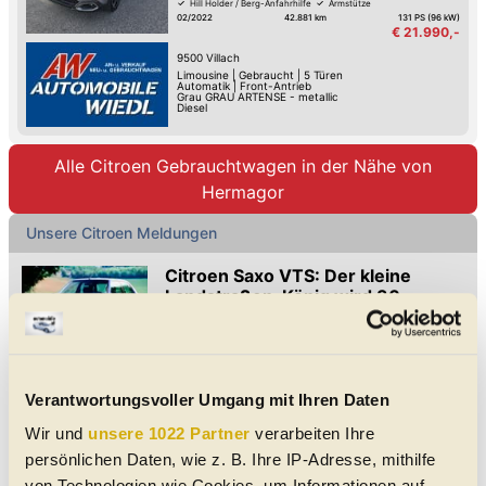
Hill Holder / Berg-Anfahrhilfe
Armstütze
02/2022
42.881 km
131 PS (96 kW)
€ 21.990,-
9500
Villach
Limousine
|
Gebraucht
|
5 Türen
Automatik
|
Front-Antrieb
Grau GRAU ARTENSE - metallic
Diesel
Alle Citroen Gebrauchtwagen in der Nähe von
Hermagor
Unsere Citroen Meldungen
Citroen Saxo VTS: Der kleine
Landstraßen-König wird 30
120 PS auf 935 Kilo, Kurvengier und
puristischer Fahrspaß – der Saxo VTS
wird 30 Jahre alt und bleibt ein Hot
120 PS auf 935 Kilo, Kurvengier und puristischer Fahrspaß –
Hatch-Held
der Saxo VTS wird 30 Jahre alt und bleibt ein Hot Hatch-Held.
Verantwortungsvoller Umgang mit Ihren Daten
Was ihn auszeichnete.
Ente à l’Orange: Ein besonderer
Wir und
unsere 1022 Partner
verarbeiten Ihre
Citroen wird 50 Jahre alt
persönlichen Daten, wie z. B. Ihre IP-Adresse, mithilfe
Das Sondermodell "Spot" von 1976 ist
von Technologien wie Cookies, um Informationen auf