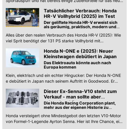
Sportauspuff und hat bereits einige Zubehörteile für das neue
Hybrid-Coupé von Honda.
Tatsächlicher Verbrauch: Honda
HR-V Vollhybrid (2025) im Test
Der geliftete Honda HR-V erweist sich
als geräumig, praktisch, modern und
auch recht spritzig. Aber wie hoch ist
Alles über den realen Verbrauch des Honda HR-V (2025): Wie
der reale Verbrauch?
viel Sprit benötigt der 131 PS starke Vollhybrid mit
Vorderradantrieb und eCVT-Getriebe?
Honda N-ONE e (2025): Neuer
Kleinstwagen debütiert in Japan
Das Elektroauto könnte auch nach
Europa kommen
Klein, elektrisch und ein echter Hingucker: Der Honda N-ONE
e debütiert in Japan nach seinem Auftritt in Goodwood. Er
wird 2026 auch in Europa erhältlich sein.
Dieser Ex-Senna-V10 steht zum
Verkauf - man sollte aber
schrauben können
Die Honda Racing Corporation plant,
mehr aus der eigenen Historie zu
verkaufen
Honda versteigert ohne Mindestgebot den letzten V10-Motor
von Formel-1-Legende Ayrton Senna. Hier ist Ihre Chance, ein
Stück Motorsportgeschichte zu besitzen.