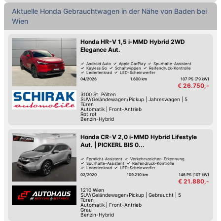
Aktuelle Honda Gebrauchtwagen in der Nähe von Baden bei
Wien
Honda HR-V 1,5 i-MMD Hybrid 2WD
Elegance Aut.
Android Auto
Apple CarPlay
Spurhalte-Assistent
Keyless Go
Schaltwippen
Reifendruck-Kontrolle
Lederlenkrad
LED-Scheinwerfer
04/2026
1.600 km
107 PS (79 kW)
€ 26.750,-
3100
St. Pölten
SUV/Geländewagen/Pickup
|
Jahreswagen
|
5
Türen
Automatik
|
Front-Antrieb
Rot rot
Benzin-Hybrid
Honda CR-V 2,0 i-MMD Hybrid Lifestyle
Aut. | PICKERL BIS 0...
Fernlicht-Assistent
Verkehrszeichen-Erkennung
Spurhalte-Assistent
Reifendruck-Kontrolle
Lederlenkrad
LED-Scheinwerfer
Hill Holder / Berg-Anfahrhilfe
Armstütze
02/2020
109.210 km
146 PS (107 kW)
€ 21.880,-
1210
Wien
SUV/Geländewagen/Pickup
|
Gebraucht
|
5
Türen
Automatik
|
Front-Antrieb
Grau
Benzin-Hybrid