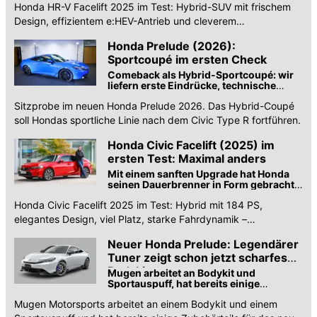
Honda HR-V Facelift 2025 im Test: Hybrid-SUV mit frischem
Design, effizientem e:HEV-Antrieb und cleverem
Raumkonzept.
Honda Prelude (2026):
Sportcoupé im ersten Check
Comeback als Hybrid-Sportcoupé: wir
liefern erste Eindrücke, technische
Details und werfen einen Blick auf
Sitzprobe im neuen Honda Prelude 2026. Das Hybrid-Coupé
Hondas neue Sportstrategie
soll Hondas sportliche Linie nach dem Civic Type R fortführen.
Honda Civic Facelift (2025) im
ersten Test: Maximal anders
Mit einem sanften Upgrade hat Honda
seinen Dauerbrenner in Form gebracht.
Kann der lange Kompakte auf der Straße
Honda Civic Facelift 2025 im Test: Hybrid mit 184 PS,
überzeugen?
elegantes Design, viel Platz, starke Fahrdynamik –
Schwächen beim Infotainment.
Neuer Honda Prelude: Legendärer
Tuner zeigt schon jetzt scharfes
Bodykit
Mugen arbeitet an Bodykit und
Sportauspuff, hat bereits einige
Zubehörteile für das neue Hybrid-
Mugen Motorsports arbeitet an einem Bodykit und einem
Coupé von Honda im Angebot