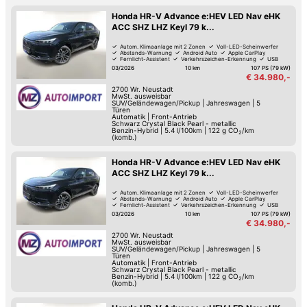
Honda HR-V Advance e:HEV LED Nav eHK
ACC SHZ LHZ Keyl 79 k...
Autom. Klimaanlage mit 2 Zonen
Voll-LED-Scheinwerfer
Abstands-Warnung
Android Auto
Apple CarPlay
Fernlicht-Assistent
Verkehrszeichen-Erkennung
USB
03/2026
10 km
107 PS (79 kW)
€ 34.980,-
2700
Wr. Neustadt
MwSt. ausweisbar
SUV/Geländewagen/Pickup
|
Jahreswagen
|
5
Türen
Automatik
|
Front-Antrieb
Schwarz Crystal Black Pearl - metallic
Benzin-Hybrid
|
5.4 l/100km
|
122
g CO
/km
2
(komb.)
Honda HR-V Advance e:HEV LED Nav eHK
ACC SHZ LHZ Keyl 79 k...
Autom. Klimaanlage mit 2 Zonen
Voll-LED-Scheinwerfer
Abstands-Warnung
Android Auto
Apple CarPlay
Fernlicht-Assistent
Verkehrszeichen-Erkennung
USB
03/2026
10 km
107 PS (79 kW)
€ 34.980,-
2700
Wr. Neustadt
MwSt. ausweisbar
SUV/Geländewagen/Pickup
|
Jahreswagen
|
5
Türen
Automatik
|
Front-Antrieb
Schwarz Crystal Black Pearl - metallic
Benzin-Hybrid
|
5.4 l/100km
|
122
g CO
/km
2
(komb.)