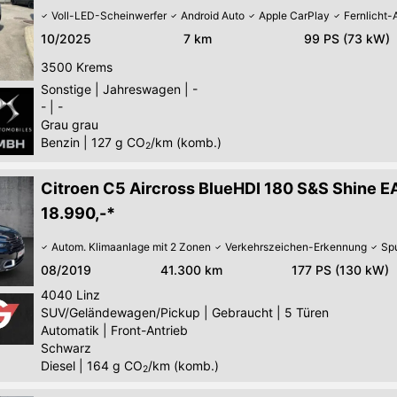
Voll-LED-Scheinwerfer
Android Auto
Apple CarPlay
Fernlicht-
10/2025
7 km
99 PS (73 kW)
3500
Krems
Sonstige
|
Jahreswagen
|
-
-
|
-
Grau grau
Benzin
|
127
g CO
/km (komb.)
2
Citroen C5 Aircross BlueHDI 180 S&S Shine EA
18.990,-*
Autom. Klimaanlage mit 2 Zonen
Verkehrszeichen-Erkennung
Sp
08/2019
41.300 km
177 PS (130 kW)
4040
Linz
SUV/Geländewagen/Pickup
|
Gebraucht
|
5 Türen
Automatik
|
Front-Antrieb
Schwarz
Diesel
|
164
g CO
/km (komb.)
2