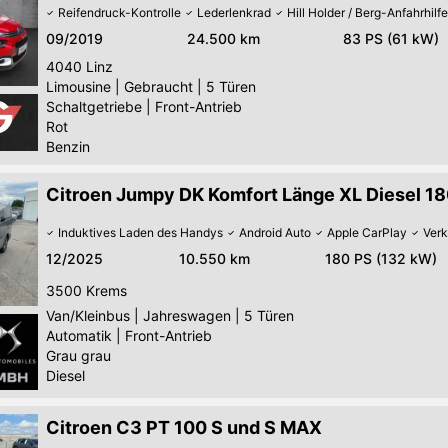
Reifendruck-Kontrolle
Lederlenkrad
Hill Holder / Berg-Anfahrhilfe
09/2019
24.500 km
83 PS (61 kW)
4040
Linz
Limousine
|
Gebraucht
|
5 Türen
Schaltgetriebe
|
Front-Antrieb
Rot
Benzin
Citroen Jumpy DK Komfort Länge XL Diesel 1
Induktives Laden des Handys
Android Auto
Apple CarPlay
Ver
12/2025
10.550 km
180 PS (132 kW)
3500
Krems
Van/Kleinbus
|
Jahreswagen
|
5 Türen
Automatik
|
Front-Antrieb
Grau grau
Diesel
Citroen C3 PT 100 S und S MAX