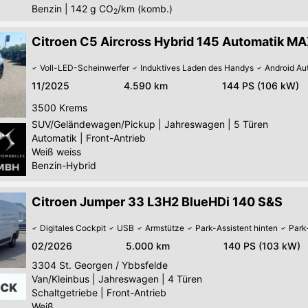
Benzin
|
142
g CO
/km (komb.)
2
Citroen C5 Aircross Hybrid 145 Automatik M
Voll-LED-Scheinwerfer
Induktives Laden des Handys
Android Au
11/2025
4.590 km
144 PS (106 kW)
3500
Krems
SUV/Geländewagen/Pickup
|
Jahreswagen
|
5 Türen
Automatik
|
Front-Antrieb
Weiß weiss
Benzin-Hybrid
Citroen Jumper 33 L3H2 BlueHDi 140 S&S
Digitales Cockpit
USB
Armstütze
Park-Assistent hinten
Park
02/2026
5.000 km
140 PS (103 kW)
3304
St. Georgen / Ybbsfelde
Van/Kleinbus
|
Jahreswagen
|
4 Türen
Schaltgetriebe
|
Front-Antrieb
Weiß