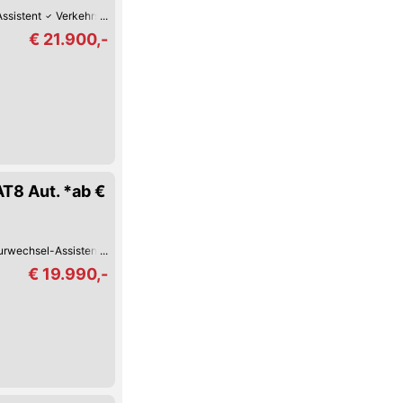
Assistent
Verkehrszeichen-Erkennung
USB
LED-Tag-Fahrlicht
Hill Hold
€ 21.900,-
T8 Aut. *ab €
urwechsel-Assistent
Keyless Go
Reifendruck-Kontrolle
Lordosenstütze
€ 19.990,-