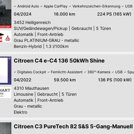
Android Auto
Apple CarPlay
Verkehrszeichen-Erkennung
USB
04/2024
16.000 km
224 PS (165 kW)
3452
Heiligenreich
SUV/Geländewagen/Pickup
|
Gebraucht
|
5 Türen
Automatik
|
Front-Antrieb
Grau PLATINIUM-GRAU - metallic
Benzin-Hybrid
|
1.3 l/100km
Citroen C4 e-C4 136 50kWh Shine
Digitales Cockpit
Fernlicht-Assistent
360°-Kamera
USB
Spu
04/2022
59.500 km
136 PS (100 kW)
4310
Mauthausen
Limousine
|
Gebraucht
|
5 Türen
Automatik
|
Front-Antrieb
Grau - metallic
Elektro
Citroen C3 PureTech 82 S&S 5-Gang-Manuell