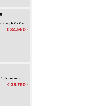
AX
to
Apple CarPlay
Fernlicht-Assistent
Verkehrszeichen-Erkennung
USB
€ 34.990,-
-Assistent vorne
Tag-Fahrlicht
Multifunktions-Lenkrad
Tempomat
€ 39.790,-