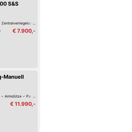
100 S&S
Zentralverriegelung
Elektrische Fensterheber
Klimaanlage
€ 7.900,-
)
g-Manuell
Armstütze
Park-Kamera
Park-Assistent hinten
Park-Assistent vorne
€ 11.990,-