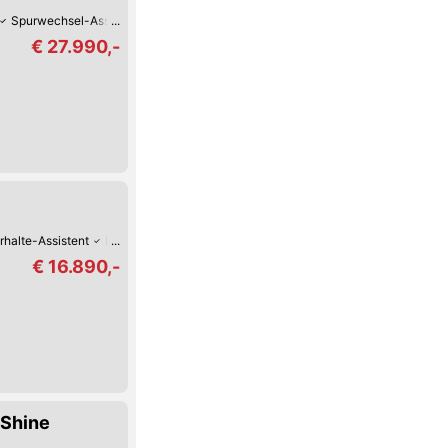
Spurwechsel-Assistent
Spurhalte-Assistent
Hochwertiges Sound-Syste
€ 27.990,-
rhalte-Assistent
Reifendruck-Kontrolle
Lederlenkrad
LED-Scheinwerfer
€ 16.890,-
 Shine