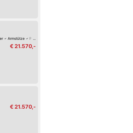
er
Armstütze
Park-Assistent hinten
Park-Assistent vorne
Sitz-Heizung
€ 21.570,-
€ 21.570,-