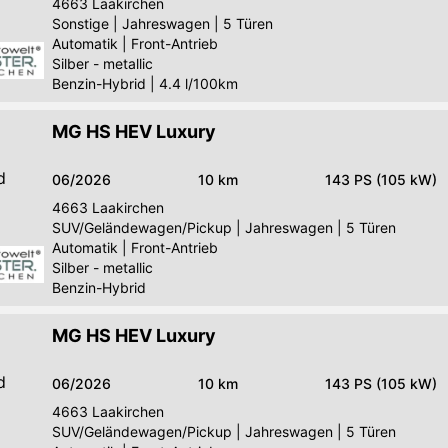
4663
Laakirchen
Sonstige
|
Jahreswagen
|
5 Türen
Automatik
|
Front-Antrieb
Silber - metallic
Benzin-Hybrid
|
4.4 l/100km
MG HS HEV Luxury
d
06/2026
10 km
143 PS (105 kW)
4663
Laakirchen
SUV/Geländewagen/Pickup
|
Jahreswagen
|
5 Türen
Automatik
|
Front-Antrieb
Silber - metallic
Benzin-Hybrid
MG HS HEV Luxury
d
06/2026
10 km
143 PS (105 kW)
4663
Laakirchen
SUV/Geländewagen/Pickup
|
Jahreswagen
|
5 Türen