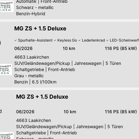
Automatik
|
Front-Antrieb
Schwarz - metallic
Benzin-Hybrid
MG ZS + 1.5 Deluxe
Spurhalte-Assistent
Keyless Go
Lederlenkrad
LED-Scheinwerf
d
06/2026
10 km
116 PS (85 kW)
4663
Laakirchen
SUV/Geländewagen/Pickup
|
Jahreswagen
|
5 Türen
Schaltgetriebe
|
Front-Antrieb
Grau - metallic
Benzin
|
6.5 l/100km
MG ZS + 1.5 Deluxe
d
06/2026
10 km
116 PS (85 kW)
4663
Laakirchen
SUV/Geländewagen/Pickup
|
Jahreswagen
|
5 Türen
Schaltgetriebe
|
Front-Antrieb
Schwarz - metallic