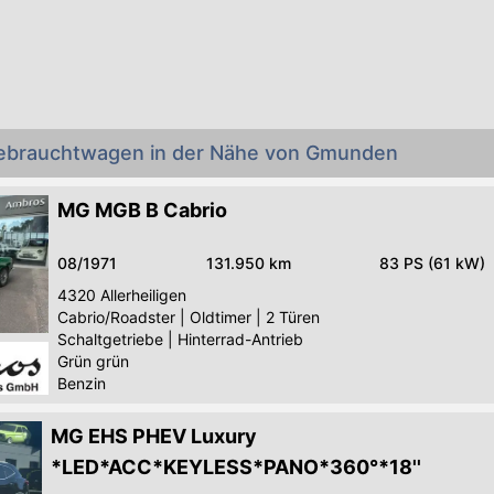
ebrauchtwagen in der Nähe von Gmunden
MG MGB B Cabrio
08/1971
131.950 km
83 PS (61 kW)
4320
Allerheiligen
Cabrio/Roadster
|
Oldtimer
|
2 Türen
Schaltgetriebe
|
Hinterrad-Antrieb
Grün grün
Benzin
MG EHS PHEV Luxury
*LED*ACC*KEYLESS*PANO*360°*18''