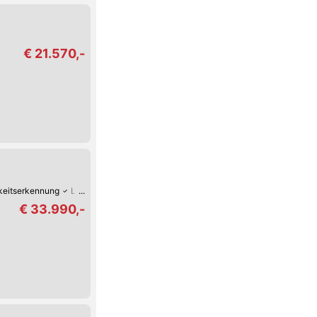
€ 21.570,-
keitserkennung
Lederlenkrad
LED-Scheinwerfer
Elektrische Heckklappe
€ 33.990,-