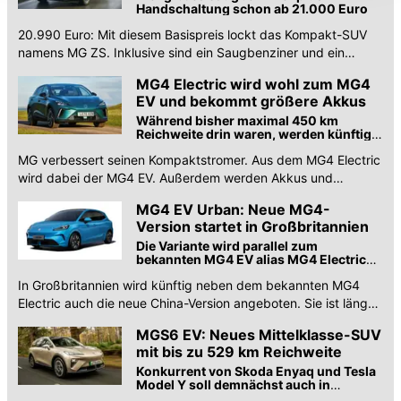
Datenschutzerklärung
anpassen.
Handschaltung schon ab 21.000 Euro
20.990 Euro: Mit diesem Basispreis lockt das Kompakt-SUV
namens MG ZS. Inklusive sind ein Saugbenziner und ein
manuelles Getriebe. Lohnt sich der Kauf?
MG4 Electric wird wohl zum MG4
EV und bekommt größere Akkus
Während bisher maximal 450 km
Reichweite drin waren, werden künftig
545 km möglich. Auch die Antriebe
MG verbessert seinen Kompaktstromer. Aus dem MG4 Electric
ändern sich.
wird dabei der MG4 EV. Außerdem werden Akkus und
Antriebe optimiert.
MG4 EV Urban: Neue MG4-
Version startet in Großbritannien
Die Variante wird parallel zum
bekannten MG4 EV alias MG4 Electric
angeboten.
In Großbritannien wird künftig neben dem bekannten MG4
Electric auch die neue China-Version angeboten. Sie ist länger
und hat Frontantrieb.
MGS6 EV: Neues Mittelklasse-SUV
mit bis zu 529 km Reichweite
Konkurrent von Skoda Enyaq und Tesla
Model Y soll demnächst auch in
Deutschland starten.