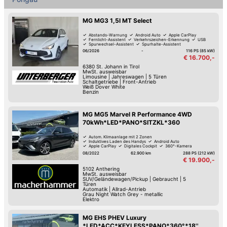
MG MG3 1,5l MT Select
Abstands-Warnung
Android Auto
Apple CarPlay
Fernlicht-Assistent
Verkehrszeichen-Erkennung
USB
Spurwechsel-Assistent
Spurhalte-Assistent
06/2026
-
116 PS (85 kW)
€ 16.700,-
6380
St. Johann in Tirol
MwSt. ausweisbar
Limousine
|
Jahreswagen
|
5 Türen
Schaltgetriebe
|
Front-Antrieb
Weiß Dover White
Benzin
MG MG5 Marvel R Performance 4WD
70kWh*LED*PANO*SITZKL*360
Autom. Klimaanlage mit 2 Zonen
Induktives Laden des Handys
Android Auto
Apple CarPlay
Digitales Cockpit
360°-Kamera
Verkehrszeichen-Erkennung
USB
08/2022
62.900 km
288 PS (212 kW)
€ 19.900,-
5102
Anthering
MwSt. ausweisbar
SUV/Geländewagen/Pickup
|
Gebraucht
|
5
Türen
Automatik
|
Allrad-Antrieb
Grau Night Watch Grey - metallic
Elektro
MG EHS PHEV Luxury
*LED*ACC*KEYLESS*PANO*360°*18''