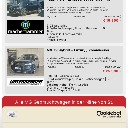
Autom. Klimaanlage mit 2 Zonen
Android Auto
Apple CarPlay
Digitales Cockpit
360°-Kamera
Verkehrszeichen-Erkennung
USB
Spurwechsel-Assistent
04/2022
48.000 km
258 PS (190 kW)
€ 19.500,-
5102
Anthering
SUV/Geländewagen/Pickup
|
Gebraucht
|
5
Türen
Automatik
|
Front-Antrieb
Schwarz
Benzin-Hybrid
MG ZS Hybrid + Luxury / Kommission
Abstands-Warnung
Android Auto
Apple CarPlay
Fernlicht-Assistent
Verkehrszeichen-Erkennung
USB
Spurhalte-Assistent
Keyless Go
10/2025
5.000 km
116 PS (85 kW)
€ 25.990,-
6380
St. Johann in Tirol
SUV/Geländewagen/Pickup
|
Jahreswagen
|
5
Türen
Schaltgetriebe
|
Front-Antrieb
Grün grün - metallic
Benzin
|
Kapazität: 1 kWh
Alle MG Gebrauchtwagen in der Nähe von St.
Johann im Pongau
Unsere MG Meldungen