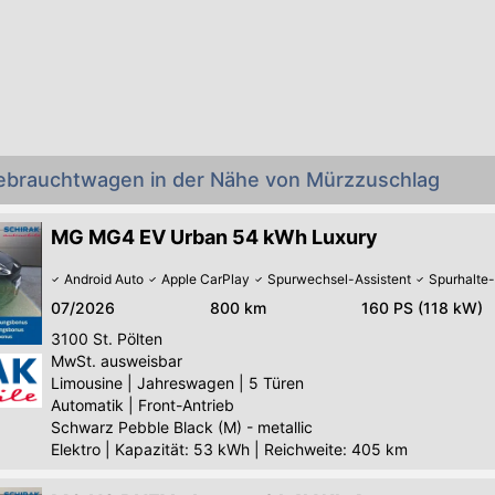
ebrauchtwagen in der Nähe von Mürzzuschlag
MG MG4 EV Urban 54 kWh Luxury
Android Auto
Apple CarPlay
Spurwechsel-Assistent
Spurhalte-
07/2026
800 km
160 PS (118 kW)
3100
St. Pölten
MwSt. ausweisbar
Limousine
|
Jahreswagen
|
5 Türen
Automatik
|
Front-Antrieb
Schwarz Pebble Black (M) - metallic
Elektro
|
Kapazität: 53 kWh | Reichweite: 405 km