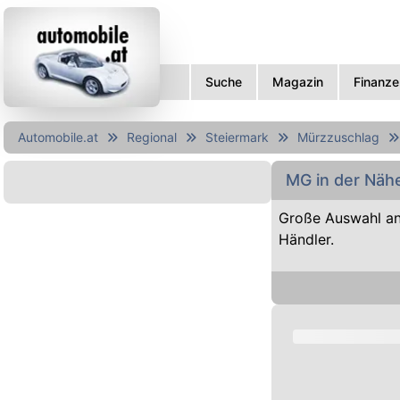
Suche
Magazin
Finanze
Automobile.at
Regional
Steiermark
Mürzzuschlag
MG in der Näh
Große Auswahl a
Händler.