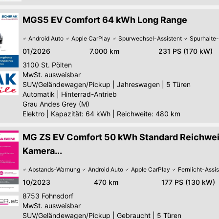
MGS5 EV Comfort 64 kWh Long Range
Android Auto
Apple CarPlay
Spurwechsel-Assistent
Spurhalte-
01/2026
7.000 km
231 PS (170 kW)
3100
St. Pölten
MwSt. ausweisbar
SUV/Geländewagen/Pickup
|
Jahreswagen
|
5 Türen
Automatik
|
Hinterrad-Antrieb
Grau Andes Grey (M)
Elektro
|
Kapazität: 64 kWh | Reichweite: 480 km
MG ZS EV Comfort 50 kWh Standard Reichwei
Kamera...
Abstands-Warnung
Android Auto
Apple CarPlay
Fernlicht-Assis
10/2023
470 km
177 PS (130 kW)
8753
Fohnsdorf
MwSt. ausweisbar
SUV/Geländewagen/Pickup
|
Gebraucht
|
5 Türen