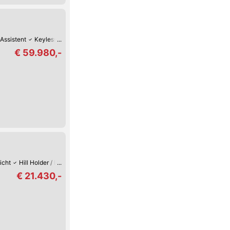
Assistent
Keyless Go
Schaltwippen
Reifendruck-Kontrolle
Lederlenkra
€ 59.980,-
icht
Hill Holder / Berg-Anfahrhilfe
Park-Kamera
Park-Assistent hinten
I
€ 21.430,-