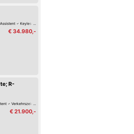
Assistent
Keyless Go
Reifendruck-Kontrolle
LED-Scheinwerfer
Beheiz
€ 34.980,-
te; R-
tent
Verkehrszeichen-Erkennung
Spurwechsel-Assistent
Spurhalte-Assis
€ 21.900,-