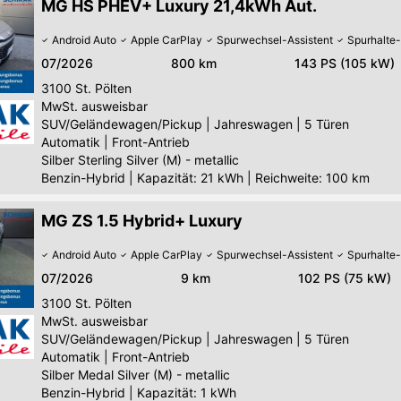
MG HS PHEV+ Luxury 21,4kWh Aut.
Android Auto
Apple CarPlay
Spurwechsel-Assistent
Spurhalte-
07/2026
800 km
143 PS (105 kW)
3100
St. Pölten
MwSt. ausweisbar
SUV/Geländewagen/Pickup
|
Jahreswagen
|
5 Türen
Automatik
|
Front-Antrieb
Silber Sterling Silver (M) - metallic
Benzin-Hybrid
|
Kapazität: 21 kWh | Reichweite: 100 km
MG ZS 1.5 Hybrid+ Luxury
Android Auto
Apple CarPlay
Spurwechsel-Assistent
Spurhalte-
07/2026
9 km
102 PS (75 kW)
3100
St. Pölten
MwSt. ausweisbar
SUV/Geländewagen/Pickup
|
Jahreswagen
|
5 Türen
Automatik
|
Front-Antrieb
Silber Medal Silver (M) - metallic
Benzin-Hybrid
|
Kapazität: 1 kWh