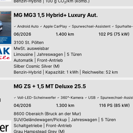
Benzin-Hybrid
|
100
g CO
/km (komb.)
2
MG MG3 1,5 Hybrid+ Luxury Aut.
Android Auto
Apple CarPlay
Spurwechsel-Assistent
Spurhalte-
06/2026
1.400 km
102 PS (75 kW)
3100
St. Pölten
MwSt. ausweisbar
Limousine
|
Jahreswagen
|
5 Türen
Automatik
|
Front-Antrieb
Silber Cosmic Silver (M)
Benzin-Hybrid
|
Kapazität: 1 kWh | Reichweite: 52 km
MG ZS + 1,5 MT Deluxe 25.5
Voll-LED-Scheinwerfer
360°-Kamera
USB
Spurwechsel-Assis
d
04/2026
1.300 km
116 PS (85 kW)
8600
Oberaich (Bruck an der Mur)
SUV/Geländewagen/Pickup
|
Jahreswagen
|
5 Türen
Schaltgetriebe
|
Front-Antrieb
Grau Hampstead Grey (M)