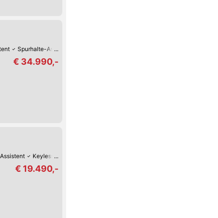
tent
Spurhalte-Assistent
Reifendruck-Kontrolle
Lordosenstütze
LED-Tag
€ 34.990,-
Assistent
Keyless Go
Reifendruck-Kontrolle
Lordosenstütze
Lederlenk
€ 19.490,-