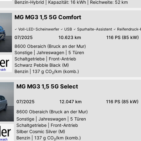
Benzin-Hybrid
|
Kapazität: 16 kWh | Reichweite: 52 km
MG MG3 1,5 5G Comfort
Voll-LED-Scheinwerfer
USB
Spurhalte-Assistent
Reifendruck-
07/2025
10.623 km
116 PS (85 kW)
8600
Oberaich (Bruck an der Mur)
Sonstige
|
Jahreswagen
|
5 Türen
Schaltgetriebe
|
Front-Antrieb
Schwarz Pebble Black (M)
Benzin
|
137
g CO
/km (komb.)
2
MG MG3 1,5 5G Select
07/2025
12.047 km
116 PS (85 kW)
8600
Oberaich (Bruck an der Mur)
Sonstige
|
Jahreswagen
|
5 Türen
Schaltgetriebe
|
Front-Antrieb
Silber Cosmic Silver (M)
Benzin
|
137
g CO
/km (komb.)
2