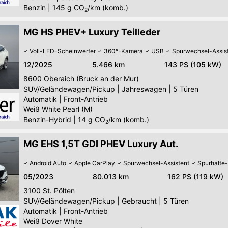
Benzin
|
145
g CO
/km (komb.)
2
MG HS PHEV+ Luxury Teilleder
Voll-LED-Scheinwerfer
360°-Kamera
USB
Spurwechsel-Assis
12/2025
5.466 km
143 PS (105 kW)
8600
Oberaich (Bruck an der Mur)
SUV/Geländewagen/Pickup
|
Jahreswagen
|
5 Türen
Automatik
|
Front-Antrieb
Weiß White Pearl (M)
Benzin-Hybrid
|
14
g CO
/km (komb.)
2
MG EHS 1,5T GDI PHEV Luxury Aut.
Android Auto
Apple CarPlay
Spurwechsel-Assistent
Spurhalte-
05/2023
80.013 km
162 PS (119 kW)
3100
St. Pölten
SUV/Geländewagen/Pickup
|
Gebraucht
|
5 Türen
Automatik
|
Front-Antrieb
Weiß Dover White