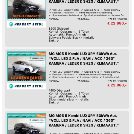
KAMERA / LEDER & SHZG / KLIMAAUT.*
Voll-LED-Scheinwerfer
Android Auto
Apple CarPlay
Fernlicht-Assistent
Verkehrszeichen-Erkennung
Spurwechsel-Assistent
Spurhalte-Assistent
Keyless Go
03/2024
28.600 km
177 PS (130 kW)
€ 22.880,-
8200
Gleisdorf
Kombi
|
Gebraucht
|
5 Türen
Automatik
|
Front-Antrieb
Schwarz Pebble Black - metallic
Elektro
MG MG5 5 Kombi LUXURY 50kWh Aut.
*VOLL LED & FLA / NAVI / ACC / 360°
KAMERA / LEDER & SHZG / KLIMAAUT.*
Voll-LED-Scheinwerfer
Android Auto
Apple CarPlay
Fernlicht-Assistent
Verkehrszeichen-Erkennung
Spurhalte-Assistent
Lordosenstütze
Lederlenkrad
03/2024
25.300 km
177 PS (130 kW)
€ 22.880,-
7400
Oberwart
Kombi
|
Gebraucht
|
5 Türen
Automatik
|
Front-Antrieb
Silber medal silver - metallic
Elektro
MG MG5 5 Kombi LUXURY 50kWh Aut.
*VOLL LED & FLA / NAVI / ACC / 360°
KAMERA / LEDER & SHZG / KLIMAAUT.*
Voll-LED-Scheinwerfer
Android Auto
Apple CarPlay