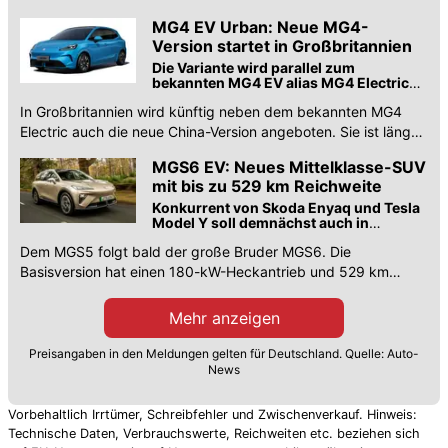
Antriebe optimiert.
MG4 EV Urban: Neue MG4-
Version startet in Großbritannien
Die Variante wird parallel zum
bekannten MG4 EV alias MG4 Electric
angeboten.
In Großbritannien wird künftig neben dem bekannten MG4
Electric auch die neue China-Version angeboten. Sie ist länger
und hat Frontantrieb.
MGS6 EV: Neues Mittelklasse-SUV
mit bis zu 529 km Reichweite
Konkurrent von Skoda Enyaq und Tesla
Model Y soll demnächst auch in
Deutschland starten.
Dem MGS5 folgt bald der große Bruder MGS6. Die
Basisversion hat einen 180-kW-Heckantrieb und 529 km
Reichweite, dürfte etwa 45.000 Euro kosten.
Mehr anzeigen
Preisangaben in den Meldungen gelten für Deutschland. Quelle: Auto-
News
Vorbehaltlich Irrtümer, Schreibfehler und Zwischenverkauf. Hinweis:
Technische Daten, Verbrauchswerte, Reichweiten etc. beziehen sich