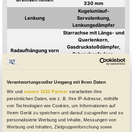
330 mm
Kugelumlauf-
Lenkung
Servolenkung,
Lenkungsdämpfer
Starrachse mit Längs- und
Querlenkern,
Gasdruckstoßdämpfer,
Radaufhängung vorn
Schraubenfedern,
Gummihohlfedern,
Drehstab- Stabilisator
Starrachse mit Längs- und
Verantwortungsvoller Umgang mit Ihren Daten
Querlenkern,
Radaufhängung hinten
Gasdruckstoßdämpfer,
Wir und
unsere 1022 Partner
verarbeiten Ihre
Schraubenfedern,
persönlichen Daten, wie z. B. Ihre IP-Adresse, mithilfe
Gummihohlfedern
von Technologien wie Cookies, um Informationen auf
Räder vorn
275/50 R20, 9,5 J x 20
Ihrem Gerät zu speichern und darauf zuzugreifen und so
Räder hinten
275/50 R20, 9,5 J x 20
personalisierte Werbung und Inhalte, Messungen von
Spurweite vorn
1.501 mm
Werbung und Inhalten, Zielgruppenforschung sowie