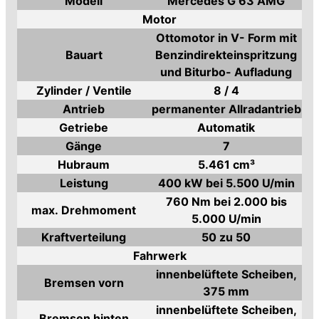
Modell
Mercedes G 63 AMG
Motor
Ottomotor in V- Form mit
Bauart
Benzindirekteinspritzung
und Biturbo- Aufladung
Zylinder / Ventile
8 / 4
Antrieb
permanenter Allradantrieb
Getriebe
Automatik
Gänge
7
Hubraum
5.461 cm³
Leistung
400 kW bei 5.500 U/min
760 Nm bei 2.000 bis
max. Drehmoment
5.000 U/min
Kraftverteilung
50 zu 50
Fahrwerk
innenbelüftete Scheiben,
Bremsen vorn
375 mm
innenbelüftete Scheiben,
Bremsen hinten