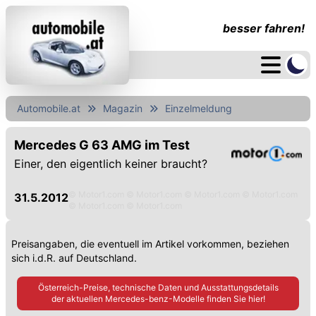
besser fahren!
Automobile.at
Magazin
Einzelmeldung
Mercedes G 63 AMG im Test
Einer, den eigentlich keiner braucht?
© Motor1.com © Motor1.com © Motor1.com © Motor1.com
31.5.2012
© Motor1.com © Motor1.com
Preisangaben, die eventuell im Artikel vorkommen, beziehen
sich i.d.R. auf Deutschland.
Österreich-Preise, technische Daten und Ausstattungsdetails
der aktuellen
Mercedes-benz
-Modelle finden Sie hier!