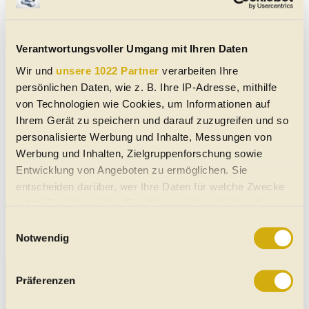
Verantwortungsvoller Umgang mit Ihren Daten
Wir und
unsere 1022 Partner
verarbeiten Ihre
persönlichen Daten, wie z. B. Ihre IP-Adresse, mithilfe
von Technologien wie Cookies, um Informationen auf
Ihrem Gerät zu speichern und darauf zuzugreifen und so
Suche Artikeln
personalisierte Werbung und Inhalte, Messungen von
Werbung und Inhalten, Zielgruppenforschung sowie
Such-Tipp:
Wir haben auf unseren
Entwicklung von Angeboten zu ermöglichen. Sie
Suchplattformen für
E-Autos,
Gebrauchtwagen
entscheiden darüber, wer Ihre Daten für welche Zwecke
und
Neuwagen
unsere Tests und Artikel (unten auf
nutzt. Sie können Ihre Einwilligung jederzeit über die
den Seiten) jeweils zu den gewünschten Marken
Cookie-Erklärung oder durch Klicken auf das Privacy
Einwilligungsauswahl
und Modellen zugeordnet.
Trigger Symbol ändern oder widerrufen
Notwendig
Wenn Sie es erlauben, würden wir auch gerne:
Präferenzen
Informationen über Ihre geografische Lage erfassen,
welche bis auf einige Meter genau sein können