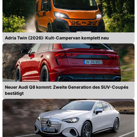
Funktionalitäten der Website zur Verfügung stehen. Sie
können die Einstellungen jederzeit in unserer
Datenschutzerklärung
anpassen.
Adria Twin (2026): Kult-Campervan komplett neu
Neuer Audi Q8 kommt: Zweite Generation des SUV-Coupés
bestätigt