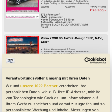
Induktives Laden des Handys
Android Auto
Apple CarPlay
Verkehrszeichen-Erkennung
Spurwechsel-Assistent
Spurhalte-Assistent
09/2022
72.000 km
197 PS (145 kW)
€ 28.900,-
8753
Fohnsdorf
MwSt. ausweisbar
Kombi
|
Gebraucht
|
5 Türen
Automatik
|
Allrad-Antrieb
Schwarz BLACK SOLID "STONE" / Solid
Diesel
Volvo XC90 B5 AWD R-Design *LED, NAVI,
AHK*
Autom. Klimaanlage mit 2 Zonen
Induktives Laden des Handys
Android Auto
Apple CarPlay
Fernlicht-Assistent
Verkehrszeichen-Erkennung
Spurwechsel-Assistent
03/2021
116.150 km
235 PS (173 kW)
Spurhalte-Assistent
€ 39.990,-
8753
Fohnsdorf
SUV/Geländewagen/Pickup
|
Gebraucht
|
5
Türen
Automatik
|
Allrad-Antrieb
Grau Grau Metallic - metallic
Verantwortungsvoller Umgang mit Ihren Daten
Diesel
Wir und
unsere 1022 Partner
verarbeiten Ihre
Volvo XC60 B4 Inscription AWD Geartronic;
Pano, 360° Kamer...
persönlichen Daten, wie z. B. Ihre IP-Adresse, mithilfe
von Technologien wie Cookies, um Informationen auf
Abstands-Warnung
Induktives Laden des Handys
Android Auto
Apple CarPlay
Verkehrszeichen-Erkennung
Spurwechsel-Assistent
Ihrem Gerät zu speichern und darauf zuzugreifen und so
Spurhalte-Assistent
Hochwertiges Sound-System
04/2022
26.200 km
197 PS (145 kW)
€ 42.990,-
personalisierte Werbung und Inhalte, Messungen von