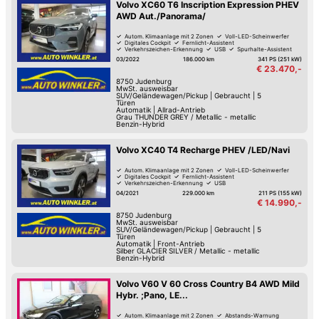
Volvo XC60 T6 Inscription Expression PHEV
AWD Aut./Panorama/
Autom. Klimaanlage mit 2 Zonen
Voll-LED-Scheinwerfer
Digitales Cockpit
Fernlicht-Assistent
Verkehrszeichen-Erkennung
USB
Spurhalte-Assistent
Reifendruck-Kontrolle
03/2022
186.000 km
341 PS (251 kW)
€ 23.470,-
8750
Judenburg
MwSt. ausweisbar
SUV/Geländewagen/Pickup
|
Gebraucht
|
5
Türen
Automatik
|
Allrad-Antrieb
Grau THUNDER GREY / Metallic - metallic
Benzin-Hybrid
Volvo XC40 T4 Recharge PHEV /LED/Navi
Autom. Klimaanlage mit 2 Zonen
Voll-LED-Scheinwerfer
Digitales Cockpit
Fernlicht-Assistent
Verkehrszeichen-Erkennung
USB
Spurwechsel-Assistent
Spurhalte-Assistent
04/2021
229.000 km
211 PS (155 kW)
€ 14.990,-
8750
Judenburg
MwSt. ausweisbar
SUV/Geländewagen/Pickup
|
Gebraucht
|
5
Türen
Automatik
|
Front-Antrieb
Silber GLACIER SILVER / Metallic - metallic
Benzin-Hybrid
Volvo V60 V 60 Cross Country B4 AWD Mild
Hybr. ;Pano, LE...
Autom. Klimaanlage mit 2 Zonen
Abstands-Warnung