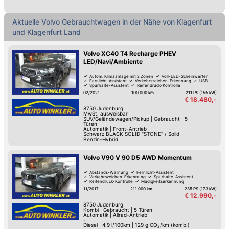
Aktuelle Volvo Gebrauchtwagen in der Nähe von Klagenfurt
und Klagenfurt Land
Volvo XC40 T4 Recharge PHEV
LED/Navi/Ambiente
Autom. Klimaanlage mit 2 Zonen
Voll-LED-Scheinwerfer
Fernlicht-Assistent
Verkehrszeichen-Erkennung
USB
Spurhalte-Assistent
Reifendruck-Kontrolle
Müdigkeitserkennung
02/2021
100.000 km
211 PS (155 kW)
€ 18.480,-
8750
Judenburg
MwSt. ausweisbar
SUV/Geländewagen/Pickup
|
Gebraucht
|
5
Türen
Automatik
|
Front-Antrieb
Schwarz BLACK SOLID "STONE" / Solid
Benzin-Hybrid
Volvo V90 V 90 D5 AWD Momentum
Abstands-Warnung
Fernlicht-Assistent
Verkehrszeichen-Erkennung
Spurhalte-Assistent
Reifendruck-Kontrolle
Müdigkeitserkennung
Lederlenkrad
LED-Scheinwerfer
11/2017
211.000 km
235 PS (173 kW)
€ 12.990,-
8750
Judenburg
Kombi
|
Gebraucht
|
5 Türen
Automatik
|
Allrad-Antrieb
-
Diesel
|
4.9 l/100km
|
129
g CO
/km (komb.)
2