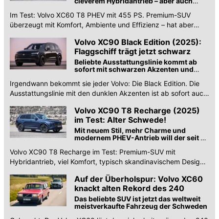
cleverem Hybridantrieb – aber auch
kleinen Schwächen
Im Test: Volvo XC60 T8 PHEV mit 455 PS. Premium-SUV
überzeugt mit Komfort, Ambiente und Effizienz – hat aber
auch Schwächen.
Volvo XC90 Black Edition (2025):
Flaggschiff trägt jetzt schwarz
Beliebte Ausstattungslinie kommt ab
sofort mit schwarzen Akzenten und
zeitlosem dunklen Innenraum
Irgendwann bekommt sie jeder Volvo: Die Black Edition. Die
Ausstattungslinie mit den dunklen Akzenten ist ab sofort auch
für den XC90 zu haben.
Volvo XC90 T8 Recharge (2025)
im Test: Alter Schwede!
Mit neuem Stil, mehr Charme und
modernem PHEV-Antrieb will der seit 10
Jahren erhältliche Schwedenbrocken
Volvo XC90 T8 Recharge im Test: Premium-SUV mit
die Oberklasse-SUVs aufmischen
Hybridantrieb, viel Komfort, typisch skandinavischem Design
und großzügigem Platzangebot.
Auf der Überholspur: Volvo XC60
knackt alten Rekord des 240
Das beliebte SUV ist jetzt das weltweit
meistverkaufte Fahrzeug der Schweden