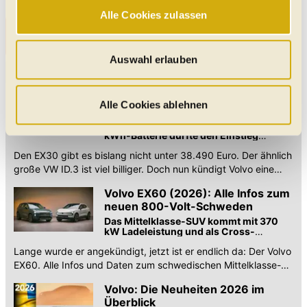
Diesel
gewährleisten einen sicheren und flüssigen Betrieb der
Alle Cookies zulassen
Website und sind stets aktiv. Mit Cookies für „Marketing“,
Alle Volvo Gebrauchtwagen in der Nähe von
„Statistik“ und „Präferenzen“ möchten wir Ihren Website-
Klagenfurt und Klagenfurt Land
Besuch so komfortabel wie möglich gestalten - mit Klick
Auswahl erlauben
Unsere Volvo Meldungen
auf „Alle Cookies zulassen“ werden diese aktiviert. Unter
"Auswahl erlauben" können Sie selbst entscheiden,
Volvo EX30 (2027): 110-kW-
welche Kategorien Sie zulassen möchten. Es werden nur
Alle Cookies ablehnen
Hecktriebler namens "P3"
Daten verarbeitet, für die Sie uns Ihr Einverständnis
angekündigt
Neue Version mit der bekannten 51-
kWh-Batterie dürfte den Einstieg
geben. Bitte beachten Sie, dass durch eine
deutlich günstiger machen. Zudem gibt
Einschränkung womöglich nicht mehr alle
Den EX30 gibt es bislang nicht unter 38.490 Euro. Der ähnlich
es neue Modellnamen.
große VW ID.3 ist viel billiger. Doch nun kündigt Volvo eine
Funktionalitäten der Website zur Verfügung stehen. Sie
neue Basisversion an.
können die Einstellungen jederzeit in unserer
Volvo EX60 (2026): Alle Infos zum
Datenschutzerklärung
anpassen.
neuen 800-Volt-Schweden
Das Mittelklasse-SUV kommt mit 370
kW Ladeleistung und als Cross-
Country-Version. Die Preise beginnen
Lange wurde er angekündigt, jetzt ist er endlich da: Der Volvo
bei 62.990 Euro.
EX60. Alle Infos und Daten zum schwedischen Mittelklasse-
SUV.
Volvo: Die Neuheiten 2026 im
Überblick