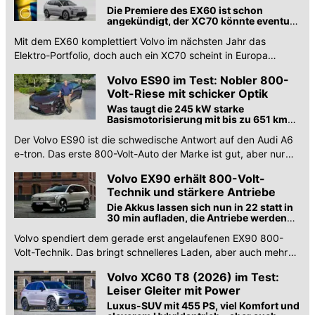
Die Premiere des EX60 ist schon
angekündigt, der XC70 könnte eventuell
auch nach Europa kommen
Mit dem EX60 komplettiert Volvo im nächsten Jahr das
Elektro-Portfolio, doch auch ein XC70 scheint in Europa
sinnvoll. Die 2026er Volvo-Neuheiten.
Volvo ES90 im Test: Nobler 800-
Volt-Riese mit schicker Optik
Was taugt die 245 kW starke
Basismotorisierung mit bis zu 651 km
Reichweite?
Der Volvo ES90 ist die schwedische Antwort auf den Audi A6
e-tron. Das erste 800-Volt-Auto der Marke ist gut, aber nur
beim Design Spitze.
Volvo EX90 erhält 800-Volt-
Technik und stärkere Antriebe
Die Akkus lassen sich nun in 22 statt in
30 min aufladen, die Antriebe werden
stärker und sparsamer. Aber auch die
Volvo spendiert dem gerade erst angelaufenen EX90 800-
Reichweite sinkt.
Volt-Technik. Das bringt schnelleres Laden, aber auch mehr
Leistung und weniger Verbrauch.
Volvo XC60 T8 (2026) im Test:
Leiser Gleiter mit Power
Luxus-SUV mit 455 PS, viel Komfort und