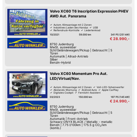
Volvo XC60 T6 Inscription Expression PHEV
AWD Aut. Panorama
Autom. Klimaanlage mit 2 Zonen
Induktives Laden des Handys
USB
Reifendruck-Kontrolle
Lederlenkrad
Hill Holder / Berg-Anfahrhilfe
Armstütze
Park-Kamera
10/2021
59.000 km
341 PS (251 kW)
€ 28.990,-
8750
Judenburg
MwSt. ausweisbar
SUV/Geländewagen/Pickup
|
Gebraucht
|
5
Türen
Automatik
|
Allrad-Antrieb
Silber
Benzin-Hybrid
Volvo XC60 Momentum Pro Aut.
LED/Virtual/Nav.
Autom. Klimaanlage mit 2 Zonen
Voll-LED-Scheinwerfer
Abstands-Warnung
Android Auto
Apple CarPlay
Digitales Cockpit
Fernlicht-Assistent
Verkehrszeichen-Erkennung
03/2023
150.000 km
197 PS (145 kW)
€ 24.990,-
8750
Judenburg
MwSt. ausweisbar
SUV/Geländewagen/Pickup
|
Gebraucht
|
5
Türen
Automatik
|
Front-Antrieb
Schwarz ONYX BLACK / Metallic - metallic
Benzin
|
7.75 l/100km
|
175.5
g CO
/km
2
(komb.)