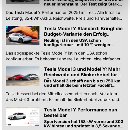
Einschränkung womöglich nicht mehr alle
neuer Innenraum. Der Test zeigt Stärken
und Schwächen
Funktionalitäten der Website zur Verfügung stehen. Sie
Das Tesla Model Y Performance (2025) im Test. Alle Infos zu
können die Einstellungen jederzeit in unserer
Leistung, 82-kWh-Akku, Reichweite, Preis und Fahrverhalten
Datenschutzerklärung
anpassen.
des überarbeiteten E-SUV.
Tesla Model Y Standard: Bringt die
Budget-Variante den Erfolg
zurück?
Neuling ist in den USA schon
konfigurierbar - mit 10 % weniger
Reichweite, schlechterer Sprintzeit und
Das abgespeckte Tesla Model Y ist in den USA schon
weniger Ausstattung.
konfigurierbar. Es bekommt andere Leuchten, eine einfachere
Ausstattung und Technik.
Tesla Model 3 und Model Y: Mehr
Reichweite und Blinkerhebel für
alle
Das Model 3 schafft nun bis zu 750 km
und erhält die beim letzten Facelift
entfallenen Blinkerhebel zurück.
Tesla bessert bei den Mittelklassemodellen nach. Vor allem
das Model 3 profitiert. Es erhält die Blinkerhebel zurück und
deutlich mehr Reichweite.
Tesla Model Y Performance nun
bestellbar
Sportversion hat 158 kW vorne und 303
kW hinten und sprintet in 3,5 Sekunden