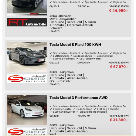
Spurwechsel-Assistent
Spurhalte-Assistent
Keyless Go
Reifendruck-Kontrolle
06/2017
58.000 km
320 PS (235 kW)
€ 44.990,-
4664
Oberweis
MwSt. ausweisbar
Limousine
|
Gebraucht
|
5 Türen
Automatik
|
Hinterrad-Antrieb
Schwarz
Elektro
Tesla Model S Plaid 100 KWH
Spurwechsel-Assistent
Spurhalte-Assistent
Keyless Go
Luftfahrwerk
Lordosenstütze
Lederlenkrad
LED-Tag-Fahrlicht
LED-Scheinwerfer
01/2023
109.000 km
1.020 PS (750 kW)
€ 67.970,-
4663
Laakirchen
Limousine
|
Gebraucht
|
-
Automatik
|
Allrad-Antrieb
Grau - metallic
Elektro
Tesla Model 3 Performance AWD
Spurwechsel-Assistent
Spurhalte-Assistent
Keyless Go
Lordosenstütze
Lederlenkrad
LED-Tag-Fahrlicht
LED-Scheinwerfer
Elektrische Heckklappe
09/2021
67.400 km
483 PS (355 kW)
€ 31.890,-
4663
Laakirchen
Limousine
|
Gebraucht
|
5 Türen
Automatik
|
Allrad-Antrieb
Weiß