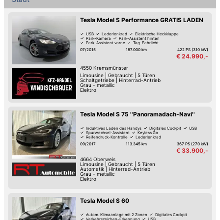
Tesla Model S Performance GRATIS LADEN
USB
Lederlenkrad
Elektrische Heckklappe
Park-Kamera
Park-Assistent hinten
Park-Assistent vorne
Tag-Fahrlicht
Multifunktions-Lenkrad
07/2015
187.000 km
422 PS (310 kW)
€ 24.990,-
4550
Kremsmünster
Limousine
|
Gebraucht
|
5 Türen
Schaltgetriebe
|
Hinterrad-Antrieb
Grau - metallic
Elektro
Tesla Model S 75 ''Panoramadach-Navi''
Induktives Laden des Handys
Digitales Cockpit
USB
Spurwechsel-Assistent
Keyless Go
Reifendruck-Kontrolle
Lederlenkrad
Elektrische Heckklappe
09/2017
113.345 km
367 PS (270 kW)
€ 33.900,-
4664
Oberweis
Limousine
|
Gebraucht
|
5 Türen
Automatik
|
Hinterrad-Antrieb
Grau - metallic
Elektro
Tesla Model S 60
Autom. Klimaanlage mit 2 Zonen
Digitales Cockpit
Verkehrszeichen-Erkennung
USB