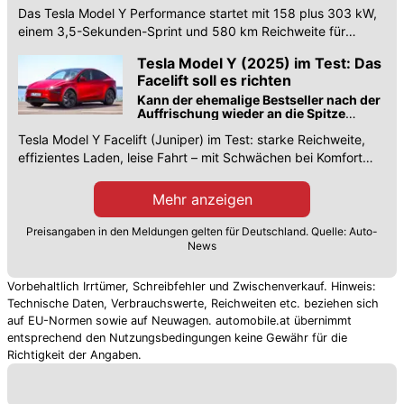
auf 100 km/h
Das Tesla Model Y Performance startet mit 158 plus 303 kW,
einem 3,5-Sekunden-Sprint und 580 km Reichweite für
61.990 Euro.
Tesla Model Y (2025) im Test: Das
Facelift soll es richten
Kann der ehemalige Bestseller nach der
Auffrischung wieder an die Spitze
fahren oder bleibt es beim
Tesla Model Y Facelift (Juniper) im Test: starke Reichweite,
Durchschnitt?
effizientes Laden, leise Fahrt – mit Schwächen bei Komfort
und Bedienung.
Mehr anzeigen
Preisangaben in den Meldungen gelten für Deutschland. Quelle: Auto-
News
Vorbehaltlich Irrtümer, Schreibfehler und Zwischenverkauf. Hinweis:
Technische Daten, Verbrauchswerte, Reichweiten etc. beziehen sich
auf EU-Normen sowie auf Neuwagen. automobile.at übernimmt
entsprechend den Nutzungsbedingungen keine Gewähr für die
Richtigkeit der Angaben.