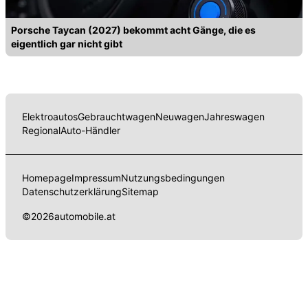
Porsche Taycan (2027) bekommt acht Gänge, die es
eigentlich gar nicht gibt
Elektroautos
Gebrauchtwagen
Neuwagen
Jahreswagen
Regional
Auto-Händler
Homepage
Impressum
Nutzungsbedingungen
Datenschutzerklärung
Sitemap
©
2026
automobile.at