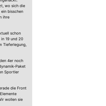
mgehackt.
zt, wo sich die
ein bisschen
n ihre
tuell schon
 in 19 und 20
m Tieferlegung,
 den 4er noch
odynamik-Paket
n Sportler
erade die Front
r-Elemente
ir wollen sie