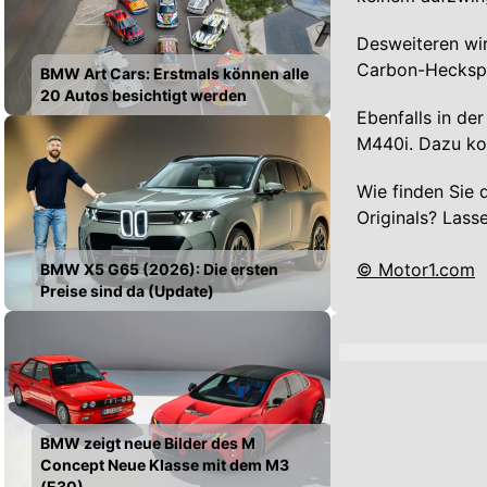
Desweiteren wir
Carbon-Heckspo
BMW Art Cars: Erstmals können alle
20 Autos besichtigt werden
Ebenfalls in de
M440i. Dazu ko
Wie finden Sie
Originals? Lass
© Motor1.com
BMW X5 G65 (2026): Die ersten
Preise sind da (Update)
BMW zeigt neue Bilder des M
Concept Neue Klasse mit dem M3
(E30)