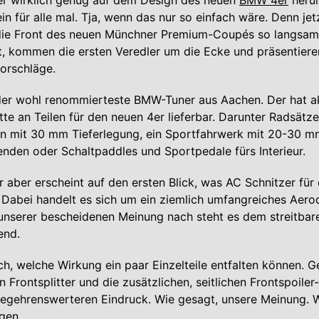
er wirklich genug auf dem Design des neuen
BMW 4er
heru
in für alle mal. Tja, wenn das nur so einfach wäre. Denn jet
ie Front des neuen Münchner Premium-Coupés so langsam 
t, kommen die ersten Veredler um die Ecke und präsentiere
orschläge.
der wohl renommierteste BMW-Tuner aus Aachen. Der hat ak
tte an Teilen für den neuen 4er lieferbar. Darunter Radsätze
rn mit 30 mm Tieferlegung, ein Sportfahrwerk mit 20-30 m
nden oder Schaltpaddles und Sportpedale fürs Interieur.
r aber erscheint auf den ersten Blick, was AC Schnitzer für
t. Dabei handelt es sich um ein ziemlich umfangreiches Aer
nserer bescheidenen Meinung nach steht es dem streitbare
end.
ch, welche Wirkung ein paar Einzelteile entfalten können. G
 Frontsplitter und die zusätzlichen, seitlichen Frontspoile
begehrenswerteren Eindruck. Wie gesagt, unsere Meinung. W
ngen.