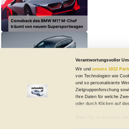
Comeback des BMW M1? M-Chef
träumt von neuem Supersportwagen
Verantwortungsvoller Um
Wir und
unsere 1022 Part
Bovensiepen 05 GT: Zweiter Streich
von Technologien wie Cook
der Ex-Alpina-Macher
und so personalisierte We
Zielgruppenforschung sowi
Ihre Daten für welche Zwec
oder durch Klicken auf da
Elektroautos
Gebrauchtwagen
Neuwagen
Jahreswagen
Regional
A
Wenn Sie es erlauben, wür
Informationen über Ih
Homepage
Impressum
Nutzungsbedingungen
Datenschutzerklär