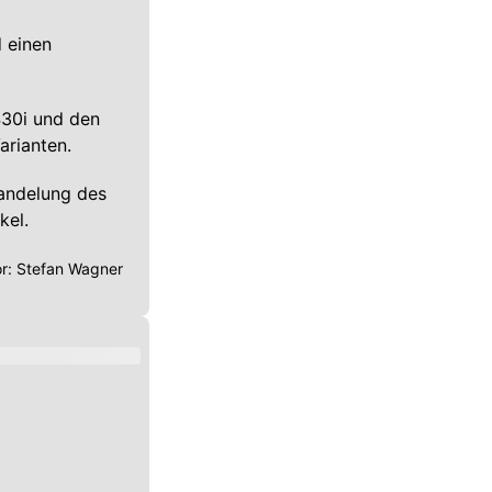
 einen
430i und den
arianten.
andelung des
ikel.
or:
Stefan Wagner