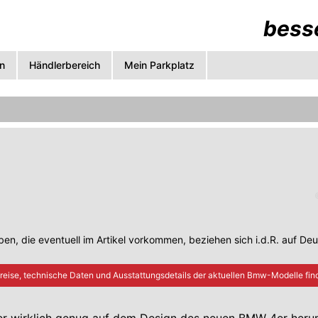
besse
n
Händlerbereich
Mein Parkplatz
en, die eventuell im Artikel vorkommen, beziehen sich i.d.R. auf De
reise, technische Daten und Ausstattungsdetails der aktuellen
Bmw
-Modelle find