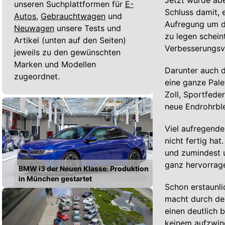
Jetzt wurde ab
unseren Suchplattformen für
E-
Schluss damit, e
Autos,
Gebrauchtwagen
und
Aufregung um d
Neuwagen
unsere Tests und
zu legen schein
Artikel (unten auf den Seiten)
Verbesserungsv
jeweils zu den gewünschten
Marken und Modellen
Darunter auch 
zugeordnet.
eine ganze Pale
Zoll, Sportfede
neue Endrohrble
Viel aufregende
nicht fertig ha
und zumindest u
ganz hervorrag
BMW i3 der Neuen Klasse: Produktion
in München gestartet
Schon erstaunli
macht durch den
einen deutlich 
keinem aufzwi