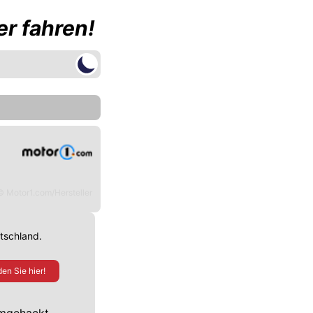
r fahren!
© Motor1.com/Hersteller
utschland.
en Sie hier!