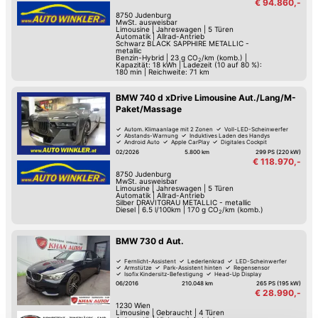
€ 94.860,-
8750
Judenburg
MwSt. ausweisbar
Limousine
|
Jahreswagen
|
5 Türen
Automatik
|
Allrad-Antrieb
Schwarz BLACK SAPPHIRE METALLIC -
metallic
Benzin-Hybrid
|
23
g CO
/km (komb.)
|
2
Kapazität: 18 kWh | Ladezeit (10 auf 80 %):
180 min | Reichweite: 71 km
BMW 740 d xDrive Limousine Aut./Lang/M-
Paket/Massage
Autom. Klimaanlage mit 2 Zonen
Voll-LED-Scheinwerfer
Abstands-Warnung
Induktives Laden des Handys
Android Auto
Apple CarPlay
Digitales Cockpit
Fernlicht-Assistent
02/2026
5.800 km
299 PS (220 kW)
€ 118.970,-
8750
Judenburg
MwSt. ausweisbar
Limousine
|
Jahreswagen
|
5 Türen
Automatik
|
Allrad-Antrieb
Silber DRAVITGRAU METALLIC - metallic
Diesel
|
6.5 l/100km
|
170
g CO
/km (komb.)
2
BMW 730 d Aut.
Fernlicht-Assistent
Lederlenkrad
LED-Scheinwerfer
Armstütze
Park-Assistent hinten
Regensensor
Isofix Kindersitz-Befestigung
Head-Up Display
06/2016
210.048 km
265 PS (195 kW)
€ 28.990,-
1230
Wien
Limousine
|
Gebraucht
|
4 Türen