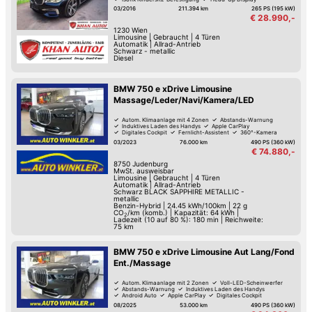
03/2016
211.394 km
265 PS (195 kW)
€ 28.990,-
1230
Wien
Limousine
|
Gebraucht
|
4 Türen
Automatik
|
Allrad-Antrieb
Schwarz - metallic
Diesel
BMW 750 e xDrive Limousine
Massage/Leder/Navi/Kamera/LED
Autom. Klimaanlage mit 4 Zonen
Abstands-Warnung
Induktives Laden des Handys
Apple CarPlay
Digitales Cockpit
Fernlicht-Assistent
360°-Kamera
Verkehrszeichen-Erkennung
03/2023
76.000 km
490 PS (360 kW)
€ 74.880,-
8750
Judenburg
MwSt. ausweisbar
Limousine
|
Gebraucht
|
4 Türen
Automatik
|
Allrad-Antrieb
Schwarz BLACK SAPPHIRE METALLIC -
metallic
Benzin-Hybrid
|
24.45 kWh/100km
|
22
g
CO
/km (komb.)
|
Kapazität: 64 kWh |
2
Ladezeit (10 auf 80 %): 180 min | Reichweite:
75 km
BMW 750 e xDrive Limousine Aut Lang/Fond
Ent./Massage
Autom. Klimaanlage mit 2 Zonen
Voll-LED-Scheinwerfer
Abstands-Warnung
Induktives Laden des Handys
Android Auto
Apple CarPlay
Digitales Cockpit
Fernlicht-Assistent
08/2025
53.000 km
490 PS (360 kW)