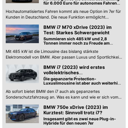
für 6.000 Euro für autonomes Fahren
bis 60 km/h
Hochautomatisiertes Fahren kommt als neue Option im 7er für
Kunden in Deutschland. Die neue Funktion ermöglicht
Nebentätigkeiten während der Fahrt bis 60 km/h.
BMW i7 M70 xDrive (2023) im
Test: Starkes Schwergewicht
Summieren sich 485 kW und 2,8
Tonnen immer noch zu Freude am
Fahren oder sollte man besser gleich
Mit 485 kW ist die Limousine das bislang stärkste
hinten Platz nehmen?
Elektromodell von BMW. Aber passen Luxus und Sportlichkeit
wirklich so gut zusammen? Wir machen den Test.
BMW i7 (2023) wird erstes
vollelektrisches
Sonderschutzfahrzeug
Die gepanzerte Protection-
Luxuslimousine ist aber auch weiterhin
mit klassischem V8-Verbrenner
Ab sofort bietet BMW den i7 auch als gepanzertes
erhältlich ...
Sonderschutzfahrzeug an. Was es kann und wie er sich vom
normalen 7er unterscheidet? Wir haben die Infos.
BMW 750e xDrive (2023) im
Kurztest: Sinnvoll trotz i7?
Insgesamt gibt es zwei neue Plug-in-
Hybride für den neuen 7er