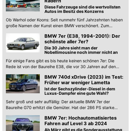
Rädern
Diese Fahrzeuge sind die wertvollsten
Autos im Besitz des Konzerns
Ob Warhol oder Koons: Seit nunmehr fünf Jahrzehnten haben
große Namen der Kunst einen BMW verschönert. Zum
Jubiläum gehen die Autos auf Tournee.
BMW 7er (E38, 1994-2001): Der
schönste aller 7er?
Die 30 Jahre sieht man der
Nobellimousine noch immer nicht an
Für einige Fans gibt es bis heute keinen schönen 7er: Die
Rede ist von der Baureihe E38, die vor 30 Jahren auf den
Markt kam. Wir blicken zurück.
BMW 740d xDrive (2023) im Test:
Früher war weniger Lametta
Ist der Sechszylinder-Diesel in dem
Luxus-Dampfer eine gute Wahl?
Sehr groß und sehr auffällig: Der aktuelle BMW 7er der
Baureihe G70 erhitzt die Gemüter. Hat der 286 PS starke
Diesel das Potenzial zur Versöhnung?
BMW 7er: Hochautomatisiertes
Fahren auf Level 3 ab 2024
Ab März gibt es die Sonderausstattung