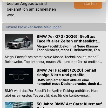
geben. Bitte beachten Sie, dass durch eine
besten Angebote sind
starten
Einschränkung womöglich nicht mehr alle
bekanntlich am schnellsten
Funktionalitäten der Website zur Verfügung stehen. Sie
weg!
können die Einstellungen jederzeit in unserer
Datenschutzerklärung
anpassen.
Unsere BMW 7er-Reihe Meldungen
BMW 7er G70 (2026): Größtes
Facelift aller Zeiten enthässlicht
den 7er
Mega-Facelift bekommt Neue Klasse-
Technikpaket, mehr E-Reichweite, Top-
Interieur, neuen V8 - und der 7er ist
Mega-Facelift bekommt Neue Klasse-Technikpaket, mehr E-
endlich wieder ansehnlich
Reichweite, Top-Interieur, neuen V8 - und der 7er ist endlich
wieder ansehnlich.
BMW 7er Facelift (2026) behält
riesige Niere und geteilte
Scheinwerfer
BMW implementiert aktuell eine
komplett neue Designsprache, doch der
7er scheint seine kontroverse
BMW wird das 7er-Facelift im April in Peking enthüllen. Nun
Frontpartie zu behalten
gibt es ein erstes Teaserbild, das für die kontroverse
Frontpartie ein "Weiter so" erwarten lässt.
50 Jahre BMW Art Cars: Kunst auf