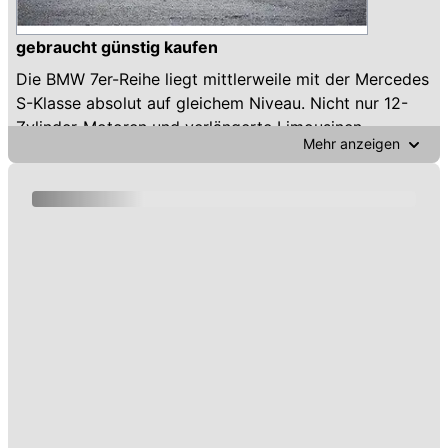
gebraucht günstig kaufen
Die BMW 7er-Reihe liegt mittlerweile mit der Mercedes
S-Klasse absolut auf gleichem Niveau. Nicht nur 12-
Zylinder-Motoren und verlängerte Limousinen-
Mehr anzeigen
Versionen (siehe Bild), sondern Jahrzehnte der
kontinuierlichen Präsenz in der Luxusklasse immer auf
technischem Top-Niveau, bilden mit der Zeit das
entsprechende Prestige.
Mittlerweile hat BMW ja Rolls-Royce übernommen und
tatsächlich finden viele Baugruppen der 7er-Reihe –
natürlich unterm Blechkleid verborgen – auch dort
Verwendung.
Die 7er-Reihe ist größtenteils mit dem Allrad-Antrieb
xDrive ausgestattet, um die satte Leistung der
mittlerweile auch in diesem hohen Segment weitaus
dominierenden Diesel-Aggregate immer sicher auf die
Straße zu bringen.