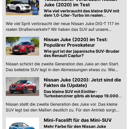
Juke (2020) im Test
Wie viel verbraucht das kleine SUV mit
dem 1,0-Liter-Turbo im realen
Straßenverkehr?
Wie viel Sprit verbraucht der neue Nissan Juke DIG-T 117 im
realen Straßenverkehr? Wir haben das SUV auf unsere
Standard-Teststrecke geschickt.
Nissan Juke (2020) im Test:
Populärer Provokateur
Wie gut ist der japanische SUV-Bruder
des Renault Captur?
Nissan schickt die zweite Generation des Juke an den Start.
Das beliebte SUV legt in den Abmessungen etwas zu. Wie
fährt es sich mit dem 117-PS-Benziner?
Nissan Juke (2020): Jetzt sind die
Fakten da (Update)
Das kleine SUV mit Einliter-
Turbobenziner gibts ab knapp 19.000
Euro
Nissan stellt die zweite Generation des Juke vor. Das kleine
SUV legt bei den Maßen deutlich zu. Für den Antrieb sorgt
nun stets ein 1.0 DIG-T mit 117 PS.
Mini-Facelift für das Mini-SUV
Mehr Farbe für den Nissan Juke