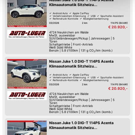
Funktionalitäten der Website zur Verfügung stehen. Sie
Klimaautomatik Sitzheizu...
können die Einstellungen jederzeit in unserer
Android Auto
Apple CarPlay
Datenschutzerklärung
anpassen.
Verkehrszeichen-Erkennung
USB
Spurhalte-Assistent
Reifendruck-Kontrolle
Müdigkeitserkennung
LED-Tag-Fahrlicht
03/2026
2 km
114 PS (84 kW)
€ 20.920,-
4724
Neukirchen am Walde
MwSt. ausweisbar
SUV/Geländewagen/Pickup
|
Jahreswagen
|
5
Türen
Schaltgetriebe
|
Front-Antrieb
Weiß Solid White
Benzin
|
5.8 l/100km
|
131
g CO
/km (komb.)
2
Nissan Juke 1.0 DIG-T 114PS Acenta
Klimaautomatik Sitzheizu...
Android Auto
Apple CarPlay
Verkehrszeichen-Erkennung
USB
Spurhalte-Assistent
Reifendruck-Kontrolle
Müdigkeitserkennung
LED-Tag-Fahrlicht
03/2026
2 km
114 PS (84 kW)
€ 20.920,-
4724
Neukirchen am Walde
MwSt. ausweisbar
SUV/Geländewagen/Pickup
|
Jahreswagen
|
5
Türen
Schaltgetriebe
|
Front-Antrieb
Weiß Solid White
Benzin
|
5.8 l/100km
|
131
g CO
/km (komb.)
2
Nissan Juke 1.0 DIG-T 114PS Acenta
Klimaautomatik Sitzheizu...