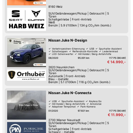
8160
Weiz
SUV/Geländewagen/Pickup
|
Gebraucht
|
5
Türen
Schaltgetriebe
|
Front-Antrieb
Weiß
Benzin
|
5.9 l/100km
|
134
g CO
/km (komb.)
2
Nissan Juke N-Design
Verkehrszeichen-Erkennung
USB
Spurhalte-Assistent
Schaltwippen
Reifendruck-Kontrolle
Lederlenkrad
LED-Scheinwerfer
Hill Holder / Berg-Anfahrhilfe
08/2020
95.001 km
117 PS (86 kW)
€ 14.990,-
2620
Neunkirchen
SUV/Geländewagen/Pickup
|
Gebraucht
|
5
Türen
Automatik
|
Front-Antrieb
Blau - metallic
Benzin
|
5.1 l/100km
|
116
g CO
/km (komb.)
2
Nissan Juke N-Connecta
USB
Spurhalte-Assistent
Keyless Go
Hill Holder / Berg-Anfahrhilfe
Armstütze
Adaptiver Tempomat
Park-Kamera
Park-Assistent hinten
01/2020
97.921 km
117 PS (86 kW)
€ 11.990,-
2700
Wiener Neustadt
SUV/Geländewagen/Pickup
|
Gebraucht
|
5
Türen
Schaltgetriebe
|
Front-Antrieb
Schwarz - metallic