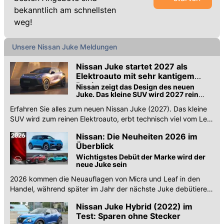
bekanntlich am schnellsten
weg!
Unsere Nissan Juke Meldungen
Nissan Juke startet 2027 als
Elektroauto mit sehr kantigem
Design
Nissan zeigt das Design des neuen
Juke. Das kleine SUV wird 2027 rein
elektrisch, nutzt Technik des Leaf und
Erfahren Sie alles zum neuen Nissan Juke (2027). Das kleine
polarisiert optisch.
SUV wird zum reinen Elektroauto, erbt technisch viel vom Leaf
und erhält ein kantiges Design.
Nissan: Die Neuheiten 2026 im
Überblick
Wichtigstes Debüt der Marke wird der
neue Juke sein
2026 kommen die Neuauflagen von Micra und Leaf in den
Handel, während später im Jahr der nächste Juke debütieren
wird.
Nissan Juke Hybrid (2022) im
Test: Sparen ohne Stecker