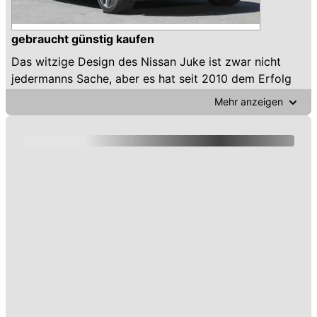
gebraucht günstig kaufen
Das witzige Design des Nissan Juke ist zwar nicht
jedermanns Sache, aber es hat seit 2010 dem Erfolg
des kompakten SUVs aus Japan keinen Abbruch
Mehr anzeigen
getan: Denn die Unverwechselbarkeit des Juke macht
ihn für seine Zielgruppe umso begehrenswerter - nun
auch in der 2. Generation seit 2019!
Seit 2022 gibt es auch einen Hybrid-Juke mit total
143 PS (siehe Bild).
Allrad-Antrieb gab es aber nur in der ersten
Generation - typisch für viele kleine SUVs, dass nur
Front-Antrieb angeboten wird.
Noch mehr Infos zum Kauf eines gebrauchten Nissan
Juke gibt es unten auf dieser Seite in unseren Artikeln
zum Nissan Juke seit 2010.