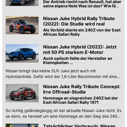
Der Antrieb riecht nach Renault, hat aber
seine eigene Note Was ist das? Wie fährt
er sich? Was gibt es noch zu notieren?
Was kostet er? Fazit: 7/10
Nissan Juke Hybrid Rally Tribute
(2022): Die Studie wird real
Als Vorbild diente ein 240Z von der East
African Safari Rally
Nissan Juke Hybrid (2022): Jetzt
mit 50 PS starkem E-Motor
Auch optisch feilte der Hersteller an
Kleinigkeiten ...
Nissan bringt das kleine SUV Juke jetzt auch mit
Hybridantrieb. Dafür wird der 1,6-Liter-Benzinmotor mit einer
E-Maschine gekoppelt. Alle Infos.
Nissan Juke Rally Tribute Concept:
Irre Offroad-Studie
Hommage an siegreichen 240Z bei der
East African Safari Rally 1971
So richtig geländegängig ist der aktuelle Nissan Juke nicht. Es
se denn, es handelt um eine Hommage an den Sieg des 240Z
bei der East African Safari Rally 1971.
Tatsächlicher Verbrauch: Nissan