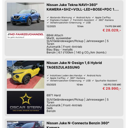
Nissan Juke Tekna NAVI+360°
KAMERA+SHZ+VOLL-LED+BOSE+PDC 1....
Abstands-Warnung
Android Auto
Apple CarPlay
Digitales Cockpit
Fernlicht-Assistent
360°-Kamera
Verkehrszeichen-Erkennung
USB
12/2025
10 km
114 PS (84 kW)
€ 28.029,-
6844
Altach
MwSt. ausweisbar
SUV/Geländewagen/Pickup
|
Jahreswagen
|
5
Türen
Automatik
|
Front-Antrieb
Blau Blau - metallic
Benzin
|
6.1 l/100km
|
140
g CO
/km (komb.)
2
Nissan Juke N-Design 1,6 Hybrid
TAGESZULASSUNG
Induktives Laden des Handys
Android Auto
Apple CarPlay
360°-Kamera
Verkehrszeichen-Erkennung
USB
Spurhalte-Assistent
Hochwertiges Sound-System
03/2025
10 km
143 PS (105 kW)
€ 29.990,-
6971
Hard
SUV/Geländewagen/Pickup
|
Jahreswagen
|
5
Türen
Automatik
|
Front-Antrieb
Gelb
Benzin
Nissan Juke N-Connecta Benzin 360°
Kamera