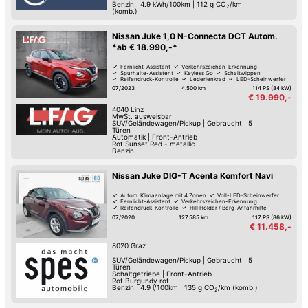
Benzin
|
4.9 kWh/100km
|
112
g CO
/km
2
(komb.)
Nissan Juke 1,0 N-Connecta DCT Autom.
*ab € 18.990,-*
Fernlicht-Assistent
Verkehrszeichen-Erkennung
Spurhalte-Assistent
Keyless Go
Schaltwippen
Reifendruck-Kontrolle
Lederlenkrad
LED-Scheinwerfer
07/2023
4.500 km
114 PS (84 kW)
€ 19.990,-
4040
Linz
MwSt. ausweisbar
SUV/Geländewagen/Pickup
|
Gebraucht
|
5
Türen
Automatik
|
Front-Antrieb
Rot Sunset Red - metallic
Benzin
Nissan Juke DIG-T Acenta Komfort Navi
Autom. Klimaanlage mit 4 Zonen
Voll-LED-Scheinwerfer
Fernlicht-Assistent
Verkehrszeichen-Erkennung
Reifendruck-Kontrolle
Hill Holder / Berg-Anfahrhilfe
Park-Kamera
Regensensor
07/2020
127.585 km
117 PS (86 kW)
€ 11.458,-
8020
Graz
SUV/Geländewagen/Pickup
|
Gebraucht
|
5
Türen
Schaltgetriebe
|
Front-Antrieb
Rot Burgundy rot
Benzin
|
4.9 l/100km
|
135
g CO
/km (komb.)
2