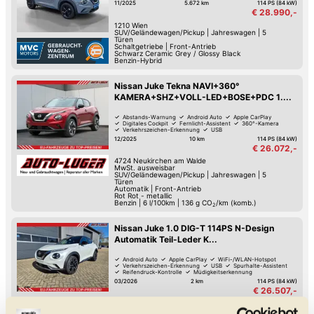
11/2025
5.672 km
114 PS (84 kW)
€ 28.990,-
1210
Wien
SUV/Geländewagen/Pickup
|
Jahreswagen
|
5
Türen
Schaltgetriebe
|
Front-Antrieb
Schwarz Ceramic Grey / Glossy Black
Benzin-Hybrid
Nissan Juke Tekna NAVI+360°
KAMERA+SHZ+VOLL-LED+BOSE+PDC 1....
Abstands-Warnung
Android Auto
Apple CarPlay
Digitales Cockpit
Fernlicht-Assistent
360°-Kamera
Verkehrszeichen-Erkennung
USB
12/2025
10 km
114 PS (84 kW)
€ 26.072,-
4724
Neukirchen am Walde
MwSt. ausweisbar
SUV/Geländewagen/Pickup
|
Jahreswagen
|
5
Türen
Automatik
|
Front-Antrieb
Rot Rot - metallic
Benzin
|
6 l/100km
|
136
g CO
/km (komb.)
2
Nissan Juke 1.0 DIG-T 114PS N-Design
Automatik Teil-Leder K...
Android Auto
Apple CarPlay
WiFi-/WLAN-Hotspot
Verkehrszeichen-Erkennung
USB
Spurhalte-Assistent
Reifendruck-Kontrolle
Müdigkeitserkennung
03/2026
2 km
114 PS (84 kW)
€ 26.507,-
4724
Neukirchen am Walde
MwSt. ausweisbar