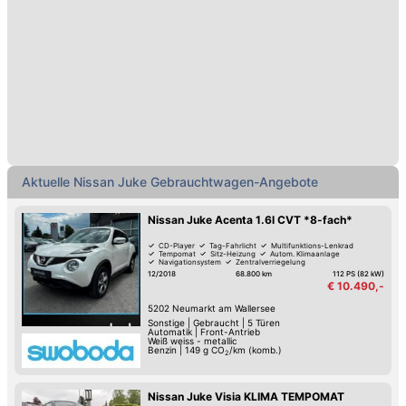
Gebrauchte Nissan Juke auf automobile.at
Aktuell werden 53 Nissan Juke Gebrauchtwagen auf
automobile.at zu Preisen von 11.290,- bis 33.990,-
Euro angeboten.
Das Team von automobile.at wünscht viel Erfolg beim
Kauf eines gebrauchten Nissan Juke beim Händler
oder von Privat-Personen.
Aktuelle Nissan Juke Gebrauchtwagen-Angebote
Nissan Juke Acenta 1.6l CVT *8-fach*
CD-Player
Tag-Fahrlicht
Multifunktions-Lenkrad
Tempomat
Sitz-Heizung
Autom. Klimaanlage
Navigationsystem
Zentralverriegelung
12/2018
68.800 km
112 PS (82 kW)
€ 10.490,-
5202
Neumarkt am Wallersee
Sonstige
|
Gebraucht
|
5 Türen
Automatik
|
Front-Antrieb
Weiß weiss - metallic
Benzin
|
149
g CO
/km (komb.)
2
Nissan Juke Visia KLIMA TEMPOMAT