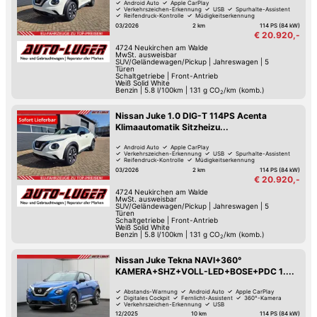
Android Auto
Apple CarPlay
Verkehrszeichen-Erkennung
USB
Spurhalte-Assistent
Reifendruck-Kontrolle
Müdigkeitserkennung
LED-Tag-Fahrlicht
03/2026
2 km
114 PS (84 kW)
€ 20.920,-
4724
Neukirchen am Walde
MwSt. ausweisbar
SUV/Geländewagen/Pickup
|
Jahreswagen
|
5
Türen
Schaltgetriebe
|
Front-Antrieb
Weiß Solid White
Benzin
|
5.8 l/100km
|
131
g CO
/km (komb.)
2
Nissan Juke 1.0 DIG-T 114PS Acenta
Klimaautomatik Sitzheizu...
Android Auto
Apple CarPlay
Verkehrszeichen-Erkennung
USB
Spurhalte-Assistent
Reifendruck-Kontrolle
Müdigkeitserkennung
LED-Tag-Fahrlicht
03/2026
2 km
114 PS (84 kW)
€ 20.920,-
4724
Neukirchen am Walde
MwSt. ausweisbar
SUV/Geländewagen/Pickup
|
Jahreswagen
|
5
Türen
Schaltgetriebe
|
Front-Antrieb
Weiß Solid White
Benzin
|
5.8 l/100km
|
131
g CO
/km (komb.)
2
Nissan Juke Tekna NAVI+360°
KAMERA+SHZ+VOLL-LED+BOSE+PDC 1....
Abstands-Warnung
Android Auto
Apple CarPlay
Digitales Cockpit
Fernlicht-Assistent
360°-Kamera
Verkehrszeichen-Erkennung
USB
12/2025
10 km
114 PS (84 kW)