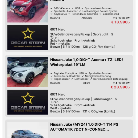
360°-Kamera
USB
Spurwechsel-Assistent
Spurhalte-Assistent
Hochwertiges Sound-System
Keyless Go
Reifendruck-Kontrolle
Lederlenkrad
03/2018
7.055 km
116 PS (85 kW)
€ 13.990,-
6971
Hard
SUV/Geländewagen/Pickup
|
Gebraucht
|
5
Türen
Schaltgetriebe
|
Front-Antrieb
Rot - metallic
Benzin
|
5.7 l/100km
|
128
g CO
/km (komb.)
2
Nissan Juke 1,0 DIG-T Acenta+ TZ! LED!
Winterpaket 19''LM
Digitales Cockpit
USB
Spurhalte-Assistent
Reifendruck-Kontrolle
Müdigkeitserkennung
Regensensor
Lichtsensor
Isofix Kindersitz-Befestigung
03/2025
31 km
114 PS (84 kW)
€ 23.990,-
6971
Hard
SUV/Geländewagen/Pickup
|
Jahreswagen
|
5
Türen
Schaltgetriebe
|
Front-Antrieb
Weiß - metallic
Benzin
|
5.9 l/100km
|
131
g CO
/km (komb.)
2
Nissan Juke (MY24) 1.0 DIG-T 114 PS
AUTOMATIK 7DCT N-CONNEC...