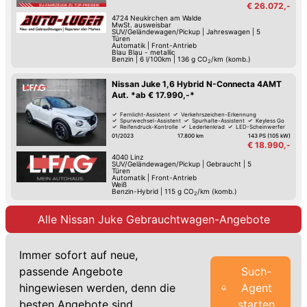
€ 26.072,-
4724
Neukirchen am Walde
MwSt. ausweisbar
SUV/Geländewagen/Pickup
|
Jahreswagen
|
5
Türen
Automatik
|
Front-Antrieb
Blau Blau - metallic
Benzin
|
6 l/100km
|
136
g CO
/km (komb.)
2
Nissan Juke 1,6 Hybrid N-Connecta 4AMT
Aut. *ab € 17.990,-*
Fernlicht-Assistent
Verkehrszeichen-Erkennung
Spurwechsel-Assistent
Spurhalte-Assistent
Keyless Go
Reifendruck-Kontrolle
Lederlenkrad
LED-Scheinwerfer
01/2023
17.800 km
143 PS (105 kW)
€ 18.990,-
4040
Linz
SUV/Geländewagen/Pickup
|
Gebraucht
|
5
Türen
Automatik
|
Front-Antrieb
Weiß
Benzin-Hybrid
|
115
g CO
/km (komb.)
2
Alle Nissan Juke Gebrauchtwagen-Angebote
Immer sofort auf neue,
passende Angebote
Such-
hingewiesen werden, denn die
Agent
besten Angebote sind
starten