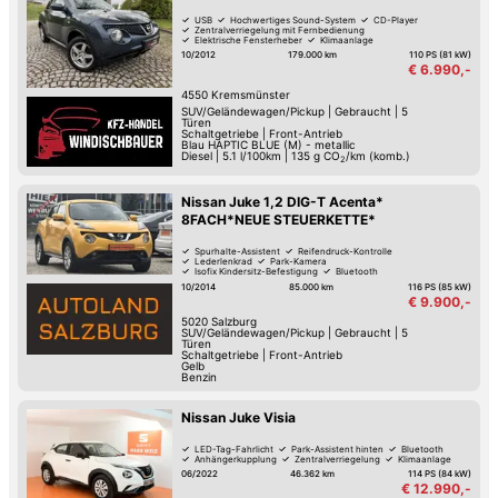
USB
Hochwertiges Sound-System
CD-Player
Zentralverriegelung mit Fernbedienung
Elektrische Fensterheber
Klimaanlage
10/2012
179.000 km
110 PS (81 kW)
€ 6.990,-
4550
Kremsmünster
SUV/Geländewagen/Pickup
|
Gebraucht
|
5
Türen
Schaltgetriebe
|
Front-Antrieb
Blau HAPTIC BLUE (M) - metallic
Diesel
|
5.1 l/100km
|
135
g CO
/km (komb.)
2
Nissan Juke 1,2 DIG-T Acenta*
8FACH*NEUE STEUERKETTE*
Spurhalte-Assistent
Reifendruck-Kontrolle
Lederlenkrad
Park-Kamera
Isofix Kindersitz-Befestigung
Bluetooth
Multifunktions-Lenkrad
10/2014
85.000 km
116 PS (85 kW)
Zentralverriegelung mit Fernbedienung
€ 9.900,-
5020
Salzburg
SUV/Geländewagen/Pickup
|
Gebraucht
|
5
Türen
Schaltgetriebe
|
Front-Antrieb
Gelb
Benzin
Nissan Juke Visia
LED-Tag-Fahrlicht
Park-Assistent hinten
Bluetooth
Anhängerkupplung
Zentralverriegelung
Klimaanlage
06/2022
46.362 km
114 PS (84 kW)
€ 12.990,-