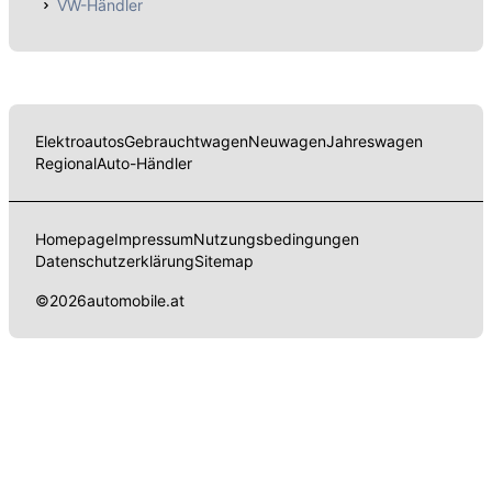
VW-Händler
Elektroautos
Gebrauchtwagen
Neuwagen
Jahreswagen
Regional
Auto-Händler
Homepage
Impressum
Nutzungsbedingungen
Datenschutzerklärung
Sitemap
©
2026
automobile.at