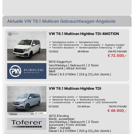
Aktuelle VW T6.1 Multivan Gebrauchtwagen-Angebote
VW T6.1 Multivan Highline TDI 4MOTION
Schiebetüre rechts
Schiebetüre links
Voll-LED-Scheinwerfer
Raucherpaket
Digitales Cockpit
Fernlicht-Assistent
Verkehrszeichen-Erkennung
USB
12/2022
36.148 km
204 PS (150 kW)
€ 72.500,-
9010
Klagenfurt
Van/Kleinbus
|
Gebraucht
|
3 Türen
Automatik
|
Allrad-Antrieb
Weiß
Diesel
|
8.5 l/100km
|
224
g CO
/km (komb.)
2
VW T6.1 Multivan Highline TDI
Schiebetüre rechts
Schiebetüre links
Abstands-Warnung
Reifendruck-Kontrolle
Lordosenstütze
Lederlenkrad
LED-Scheinwerfer
Elektrische Heckklappe
07/2020
131.935 km
150 PS (110 kW)
€ 48.900,-
4070
Eferding
MwSt. ausweisbar
Van/Kleinbus
|
Gebraucht
|
3 Türen
Automatik
|
Front-Antrieb
Silber - metallic
Diesel
|
6.2 l/100km
|
203
g CO
/km (komb.)
2