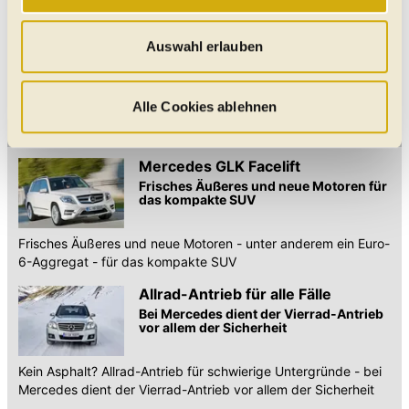
„Statistik“ und „Präferenzen“ möchten wir Ihren Website-
hingewiesen werden, denn die
Agent
Besuch so komfortabel wie möglich gestalten - mit Klick
besten Angebote sind
starten
Auswahl erlauben
auf „Alle Cookies zulassen“ werden diese aktiviert. Unter
bekanntlich am schnellsten
"Auswahl erlauben" können Sie selbst entscheiden,
weg!
welche Kategorien Sie zulassen möchten. Es werden nur
Alle Cookies ablehnen
Daten verarbeitet, für die Sie uns Ihr Einverständnis
Unsere Mercedes GLK 220 Meldungen
geben. Bitte beachten Sie, dass durch eine
Mercedes GLK Facelift
Einschränkung womöglich nicht mehr alle
Frisches Äußeres und neue Motoren für
Funktionalitäten der Website zur Verfügung stehen. Sie
das kompakte SUV
können die Einstellungen jederzeit in unserer
Datenschutzerklärung
anpassen.
Frisches Äußeres und neue Motoren - unter anderem ein Euro-
6-Aggregat - für das kompakte SUV
Allrad-Antrieb für alle Fälle
Bei Mercedes dient der Vierrad-Antrieb
vor allem der Sicherheit
Kein Asphalt? Allrad-Antrieb für schwierige Untergründe - bei
Mercedes dient der Vierrad-Antrieb vor allem der Sicherheit