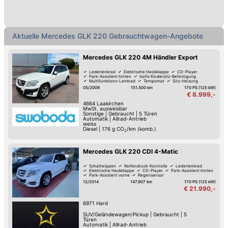
Aktuelle Mercedes GLK 220 Gebrauchtwagen-Angebote
Mercedes GLK 220 4M Händler Export
Lederlenkrad
Elektrische Heckklappe
CD-Player
Park-Assistent hinten
Isofix Kindersitz-Befestigung
Multifunktions-Lenkrad
Tempomat
Sitz-Heizung
05/2009
151.500 km
170 PS (125 kW)
€ 8.999,-
4664
Laakirchen
MwSt. ausweisbar
Sonstige
|
Gebraucht
|
5 Türen
Automatik
|
Allrad-Antrieb
weiss
Diesel
|
176
g CO
/km (komb.)
2
Mercedes GLK 220 CDI 4-Matic
Schaltwippen
Reifendruck-Kontrolle
Lederlenkrad
Elektrische Heckklappe
CD-Player
Park-Assistent hinten
Park-Assistent vorne
Regensensor
12/2014
147.907 km
170 PS (125 kW)
€ 21.990,-
6971
Hard
SUV/Geländewagen/Pickup
|
Gebraucht
|
5
Türen
Automatik
|
Allrad-Antrieb