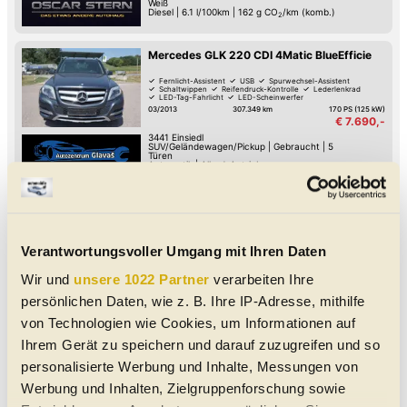
Weiß
Diesel
|
6.1 l/100km
|
162
g CO
/km (komb.)
2
Mercedes GLK 220 CDI 4Matic BlueEfficie
Fernlicht-Assistent
USB
Spurwechsel-Assistent
Schaltwippen
Reifendruck-Kontrolle
Lederlenkrad
LED-Tag-Fahrlicht
LED-Scheinwerfer
03/2013
307.349 km
170 PS (125 kW)
€ 7.690,-
3441
Einsiedl
SUV/Geländewagen/Pickup
|
Gebraucht
|
5
Türen
Automatik
|
Allrad-Antrieb
Grau - metallic
Diesel
Mercedes GLK 220 CDI 4MATIC
09/2010
225.982 km
170 PS (125 kW)
Verantwortungsvoller Umgang mit Ihren Daten
€ 10.500,-
3500
Krems
Wir und
unsere 1022 Partner
verarbeiten Ihre
SUV/Geländewagen/Pickup
|
Gebraucht
|
5
Türen
persönlichen Daten, wie z. B. Ihre IP-Adresse, mithilfe
Automatik
|
Allrad-Antrieb
Silber Iridiumsilber Metallic
Diesel
|
6.9 l/100km
|
182
g CO
/km (komb.)
von Technologien wie Cookies, um Informationen auf
2
Ihrem Gerät zu speichern und darauf zuzugreifen und so
Mercedes GLK 220 CDI 4MATIC
personalisierte Werbung und Inhalte, Messungen von
BlueEfficiency Aut.
Werbung und Inhalten, Zielgruppenforschung sowie
Reifendruck-Kontrolle
Regensensor
Isofix Kindersitz-Befestigung
Tag-Fahrlicht