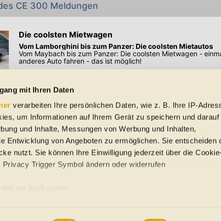
des CE 300 Meldungen
Die coolsten Mietwagen
Vom Lamborghini bis zum Panzer: Die coolsten Mietautos
Vom Maybach bis zum Panzer: Die coolsten Mietwagen - einma
anderes Auto fahren - das ist möglich!
Preisangaben in den Meldungen gelten für Deutschland. Quelle: Auto-News
gang mit Ihren Daten
ner
verarbeiten Ihre persönlichen Daten, wie z. B. Ihre IP-Adress
 Schreibfehler und Zwischenverkauf. Hinweis: Technische Daten, Verbrauc
ies, um Informationen auf Ihrem Gerät zu speichern und darauf
f EU-Normen sowie auf Neuwagen. automobile.at übernimmt entsprechend 
ine Gewähr für die Richtigkeit der Angaben.
rbung und Inhalte, Messungen von Werbung und Inhalten,
e Entwicklung von Angeboten zu ermöglichen. Sie entscheiden 
ke nutzt. Sie können Ihre Einwilligung jederzeit über die Cookie
s Privacy Trigger Symbol ändern oder widerrufen
uto-Händler
den wir auch gerne:
re geografische Lage erfassen, welche bis auf einige Meter gena
ung
Sitemap
es Scannen nach bestimmten Merkmalen (Fingerprinting) identifiz