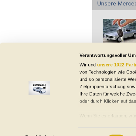
Unsere Merce
Verantwortungsvoller Um
Wir und
unsere 1022 Part
Vorbehaltlich Irrtümer,
von Technologien wie Cook
etc. beziehen sich au
Nutzungsbedingungen ke
und so personalisierte We
Zielgruppenforschung sowi
Ihre Daten für welche Zwec
oder durch Klicken auf da
Elektroautos
Gebrauchtwagen
Neuwagen
Jahreswagen
Regional
A
Wenn Sie es erlauben, wür
Informationen über Ih
Homepage
Impressum
Nutzungsbedingungen
Datenschutzerklär
Ihr Gerät durch aktiv
Einwilligungsauswahl