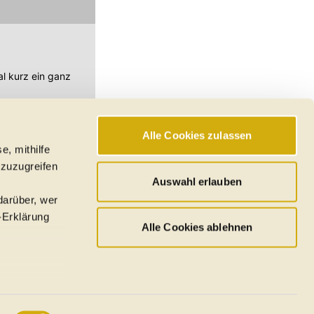
l kurz ein ganz
Alle Cookies zulassen
e, mithilfe
hswerte, Reichweiten
 zuzugreifen
den
Auswahl erlauben
darüber, wer
-Erklärung
Alle Cookies ablehnen
u sein können
ieren