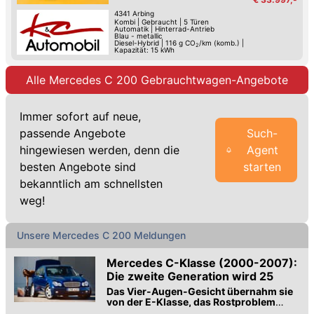
4341
Arbing
Kombi
|
Gebraucht
|
5 Türen
Automatik
|
Hinterrad-Antrieb
Blau - metallic
Diesel-Hybrid
|
116
g CO
/km (komb.)
|
2
Kapazität: 15 kWh
Alle Mercedes C 200 Gebrauchtwagen-Angebote
Immer sofort auf neue,
passende Angebote
Such-
hingewiesen werden, denn die
Agent
besten Angebote sind
starten
bekanntlich am schnellsten
weg!
Unsere Mercedes C 200 Meldungen
Mercedes C-Klasse (2000-2007):
Die zweite Generation wird 25
Das Vier-Augen-Gesicht übernahm sie
von der E-Klasse, das Rostproblem
leider auch