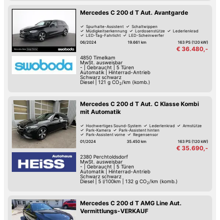
Mercedes C 200 d T Aut. Avantgarde
Spurhalte-Assistent
Schaltwippen
Müdigkeitserkennung
Lordosenstütze
Lederlenkrad
LED-Tag-Fahrlicht
LED-Scheinwerfer
Elektrische Heckklappe
06/2024
19.661 km
163 PS (120 kW)
€ 36.480,-
4850
Timelkam
MwSt. ausweisbar
-
|
Gebraucht
|
5 Türen
Automatik
|
Hinterrad-Antrieb
Schwarz schwarz
Diesel
|
121
g CO
/km (komb.)
2
Mercedes C 200 d T Aut. C Klasse Kombi
mit Automatik
Hochwertiges Sound-System
Lederlenkrad
Armstütze
Park-Kamera
Park-Assistent hinten
Park-Assistent vorne
Regensensor
Isofix Kindersitz-Befestigung
01/2024
35.450 km
163 PS (120 kW)
€ 35.690,-
2380
Perchtoldsdorf
MwSt. ausweisbar
-
|
Gebraucht
|
5 Türen
Automatik
|
Hinterrad-Antrieb
Schwarz schwarz
Diesel
|
5 l/100km
|
132
g CO
/km (komb.)
2
Mercedes C 200 d T AMG Line Aut.
Vermittlungs-VERKAUF