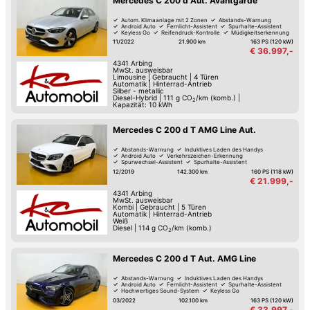
Mercedes C 200 d Aut. Avantgarde
Autom. Klimaanlage mit 2 Zonen
Abstands-Warnung
Android Auto
Fernlicht-Assistent
Spurhalte-Assistent
Keyless Go
Reifendruck-Kontrolle
Müdigkeitserkennung
11/2022
21.900 km
163 PS (120 kW)
€ 36.997,-
4341
Arbing
MwSt. ausweisbar
Limousine
|
Gebraucht
|
4 Türen
Automatik
|
Hinterrad-Antrieb
Silber - metallic
Diesel-Hybrid
|
111
g CO
/km (komb.)
|
2
Kapazität: 10 kWh
Mercedes C 200 d T AMG Line Aut.
Abstands-Warnung
Induktives Laden des Handys
Android Auto
Verkehrszeichen-Erkennung
Spurwechsel-Assistent
Spurhalte-Assistent
Hochwertiges Sound-System
Reifendruck-Kontrolle
12/2019
142.300 km
160 PS (118 kW)
€ 21.999,-
4341
Arbing
MwSt. ausweisbar
Kombi
|
Gebraucht
|
5 Türen
Automatik
|
Hinterrad-Antrieb
Weiß
Diesel
|
114
g CO
/km (komb.)
2
Mercedes C 200 d T Aut. AMG Line
Abstands-Warnung
Induktives Laden des Handys
Android Auto
Fernlicht-Assistent
Spurhalte-Assistent
Hochwertiges Sound-System
Keyless Go
Reifendruck-Kontrolle
03/2022
102.100 km
163 PS (120 kW)
€ 33.997,-