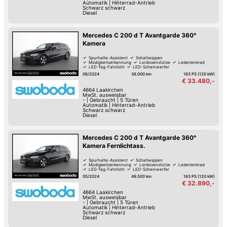
Automatik
|
Hinterrad-Antrieb
Schwarz schwarz
Diesel
Mercedes C 200 d T Avantgarde 360°
Kamera
Spurhalte-Assistent
Schaltwippen
Müdigkeitserkennung
Lordosenstütze
Lederlenkrad
LED-Tag-Fahrlicht
LED-Scheinwerfer
Elektrische Heckklappe
06/2024
38.000 km
163 PS (120 kW)
€ 33.480,-
4664
Laakirchen
MwSt. ausweisbar
-
|
Gebraucht
|
5 Türen
Automatik
|
Hinterrad-Antrieb
Schwarz schwarz
Diesel
Mercedes C 200 d T Avantgarde 360°
Kamera Fernlichtass.
Spurhalte-Assistent
Schaltwippen
Müdigkeitserkennung
Lordosenstütze
Lederlenkrad
LED-Tag-Fahrlicht
LED-Scheinwerfer
Elektrische Heckklappe
05/2024
49.500 km
163 PS (120 kW)
€ 32.890,-
4664
Laakirchen
MwSt. ausweisbar
-
|
Gebraucht
|
5 Türen
Automatik
|
Hinterrad-Antrieb
Schwarz schwarz
Diesel