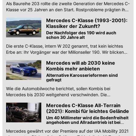
Als Baureihe 203 rollte die zweite Generation der Mercedes C-
Klasse vor 25 Jahren an den Start. Rostprobleme prägten ihr
Image nachhaltig.
Mercedes C-Klasse (1993-2001):
Klassiker der Zukunft?
Der Nachfolger des 190 wird auch
schon 30 Jahre alt
Die erste C-Klasse, intern W 202 genannt, trat kein leichtes
Erbe an: Ihr Vorgänger war der Millionseller 190. Wir blicken
zum 30. Geburtstag zurück.
Mercedes will ab 2030 keine
Kombis mehr anbieten
Alternative Karosserieformen sind
gefragt
Wie die Automobilwoche berichtet, sollen Kombis bei
Mercedes bis 2030 weitgehend verschwinden. Die
Alternativen sind ziemlich vorhersehbar.
Mercedes C-Klasse All-Terrain
(2021): Kombi für leichtes Gelände
Um 40 Millimeter wird die Bodenfreiheit
angehoben und Allradantrieb ist bei
diesem T-Modell auch serienmäßig ...
Mercedes gewährt vor der Premiere auf der IAA Mobility 2021