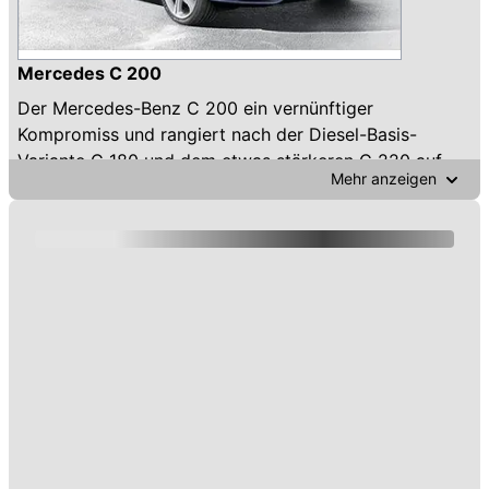
Mercedes C 200
Der Mercedes-Benz C 200 ein vernünftiger
Kompromiss und rangiert nach der Diesel-Basis-
Variante C 180 und dem etwas stärkeren C 220 auf
Mehr anzeigen
dem 3. Platz in der Beliebtheit in Österreich.
Wer den Stern oben auf dem Kühler haben möchte, wie
im Bild, muss übrigens die "Exclusive Line" wählen. Die
beliebte, abgebildete Limousine ist kaum seltener als
der praktische, aber auch life-stylige Kombi, genannt
"T-Modell".
Gebrauchte Mercedes C 200 auf automobile.at
Aktuell werden 57 Mercedes C 200 Gebrauchtwagen
auf automobile.at zu Preisen von 2.490,- bis 63.465,-
Euro angeboten.
Die Erstzulassung der angebotenen Gebrauchtwagen