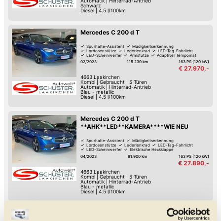
Automatik
|
Hinterrad-Antrieb
Schwarz
Diesel
|
4.5 l/100km
Mercedes C 200 d T
Spurhalte-Assistent
Müdigkeitserkennung
Lordosenstütze
Lederlenkrad
LED-Tag-Fahrlicht
LED-Scheinwerfer
Armstütze
Adaptiver Tempomat
02/2023
115.230 km
163 PS (120 kW)
€ 27.970,-
4663
Laakirchen
Kombi
|
Gebraucht
|
5 Türen
Automatik
|
Hinterrad-Antrieb
Blau - metallic
Diesel
|
4.5 l/100km
Mercedes C 200 d T
**AHK**LED**KAMERA****WIE NEU
Spurhalte-Assistent
Müdigkeitserkennung
Lordosenstütze
Lederlenkrad
LED-Tag-Fahrlicht
LED-Scheinwerfer
Elektrische Heckklappe
Hill Holder / Berg-Anfahrhilfe
04/2023
81.900 km
163 PS (120 kW)
€ 27.890,-
4663
Laakirchen
Kombi
|
Gebraucht
|
5 Türen
Automatik
|
Hinterrad-Antrieb
Blau - metallic
Diesel
|
4.5 l/100km
Mercedes C 200 4MATIC T-Modell PTS Shz