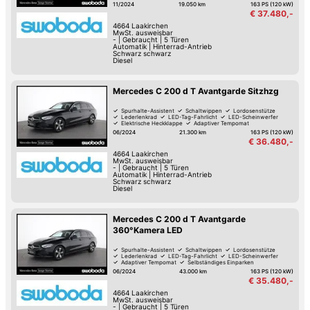
Elektrische Heckklappe
11/2024
19.050 km
163 PS (120 kW)
€ 37.480,-
4664
Laakirchen
MwSt. ausweisbar
-
|
Gebraucht
|
5 Türen
Automatik
|
Hinterrad-Antrieb
Schwarz schwarz
Diesel
Mercedes C 200 d T Avantgarde Sitzhzg
Spurhalte-Assistent
Schaltwippen
Lordosenstütze
Lederlenkrad
LED-Tag-Fahrlicht
LED-Scheinwerfer
Elektrische Heckklappe
Adaptiver Tempomat
06/2024
21.300 km
163 PS (120 kW)
€ 36.480,-
4664
Laakirchen
MwSt. ausweisbar
-
|
Gebraucht
|
5 Türen
Automatik
|
Hinterrad-Antrieb
Schwarz schwarz
Diesel
Mercedes C 200 d T Avantgarde
360°Kamera LED
Spurhalte-Assistent
Schaltwippen
Lordosenstütze
Lederlenkrad
LED-Tag-Fahrlicht
LED-Scheinwerfer
Adaptiver Tempomat
Selbständiges Einparken
06/2024
43.000 km
163 PS (120 kW)
€ 35.480,-
4664
Laakirchen
MwSt. ausweisbar
-
|
Gebraucht
|
5 Türen