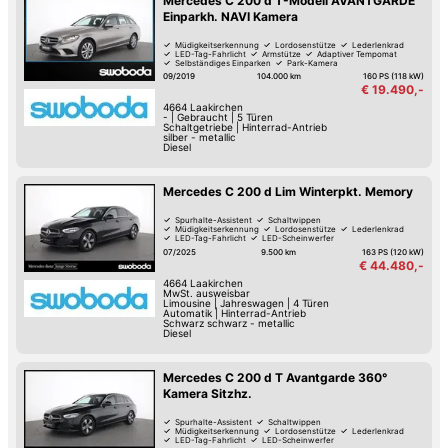
Mercedes C 200 d T-Modell AVANTGARDE
alten Gebrauchten können Sie kostenlos bei uns
Einparkh. NAVI Kamera
inserieren!
Müdigkeitserkennung
Lordosenstütze
Lederlenkrad
LED-Tag-Fahrlicht
Armstütze
Adaptiver Tempomat
Selbständiges Einparken
Park-Kamera
09/2019
104.000 km
160 PS (118 kW)
€ 19.490,-
4664
Laakirchen
-
|
Gebraucht
|
5 Türen
Schaltgetriebe
|
Hinterrad-Antrieb
silber - metallic
Diesel
Mercedes C 200 d Lim Winterpkt. Memory
Spurhalte-Assistent
Schaltwippen
Müdigkeitserkennung
Lordosenstütze
Lederlenkrad
LED-Tag-Fahrlicht
LED-Scheinwerfer
Elektrische Heckklappe
07/2025
9.500 km
163 PS (120 kW)
€ 44.480,-
4664
Laakirchen
MwSt. ausweisbar
Limousine
|
Jahreswagen
|
4 Türen
Automatik
|
Hinterrad-Antrieb
Schwarz schwarz - metallic
Diesel
Mercedes C 200 d T Avantgarde 360°
Kamera Sitzhz.
Spurhalte-Assistent
Schaltwippen
Müdigkeitserkennung
Lordosenstütze
Lederlenkrad
LED-Tag-Fahrlicht
LED-Scheinwerfer