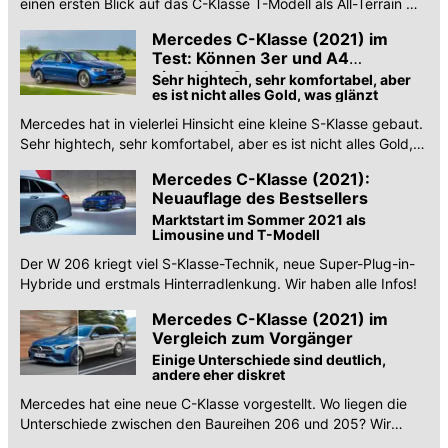
einen ersten Blick auf das C-Klasse T-Modell als All-Terrain mit
Allrad und mehr Bodenfreiheit.
Mercedes C-Klasse (2021) im
Test: Können 3er und A4
einpacken?
Sehr hightech, sehr komfortabel, aber
es ist nicht alles Gold, was glänzt
Mercedes hat in vielerlei Hinsicht eine kleine S-Klasse gebaut.
Sehr hightech, sehr komfortabel, aber es ist nicht alles Gold,
was glänzt. Überlegen: Der PHEV.
Mercedes C-Klasse (2021):
Neuauflage des Bestsellers
Marktstart im Sommer 2021 als
Limousine und T-Modell
Der W 206 kriegt viel S-Klasse-Technik, neue Super-Plug-in-
Hybride und erstmals Hinterradlenkung. Wir haben alle Infos!
Mercedes C-Klasse (2021) im
Vergleich zum Vorgänger
Einige Unterschiede sind deutlich,
andere eher diskret
Mercedes hat eine neue C-Klasse vorgestellt. Wo liegen die
Unterschiede zwischen den Baureihen 206 und 205? Wir
haben beide verglichen.