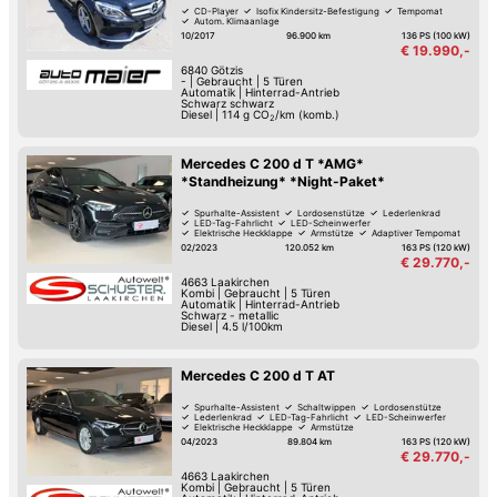
CD-Player
Isofix Kindersitz-Befestigung
Tempomat
Autom. Klimaanlage
10/2017
96.900 km
136 PS (100 kW)
€ 19.990,-
6840
Götzis
-
|
Gebraucht
|
5 Türen
Automatik
|
Hinterrad-Antrieb
Schwarz schwarz
Diesel
|
114
g CO
/km (komb.)
2
Mercedes C 200 d T *AMG*
*Standheizung* *Night-Paket*
Spurhalte-Assistent
Lordosenstütze
Lederlenkrad
LED-Tag-Fahrlicht
LED-Scheinwerfer
Elektrische Heckklappe
Armstütze
Adaptiver Tempomat
02/2023
120.052 km
163 PS (120 kW)
€ 29.770,-
4663
Laakirchen
Kombi
|
Gebraucht
|
5 Türen
Automatik
|
Hinterrad-Antrieb
Schwarz - metallic
Diesel
|
4.5 l/100km
Mercedes C 200 d T AT
Spurhalte-Assistent
Schaltwippen
Lordosenstütze
Lederlenkrad
LED-Tag-Fahrlicht
LED-Scheinwerfer
Elektrische Heckklappe
Armstütze
04/2023
89.804 km
163 PS (120 kW)
€ 29.770,-
4663
Laakirchen
Kombi
|
Gebraucht
|
5 Türen