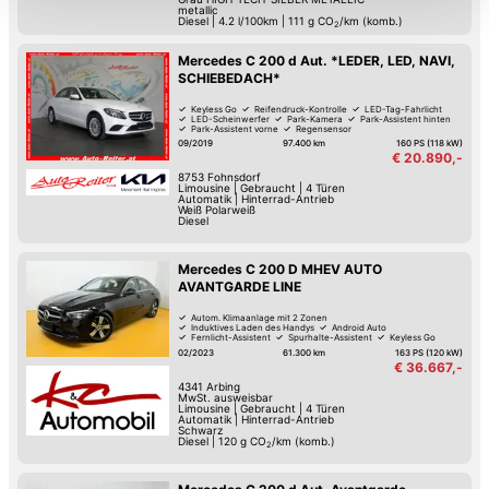
metallic
können die Einstellungen jederzeit in unserer
Diesel
|
4.2 l/100km
|
111
g CO
/km (komb.)
2
Datenschutzerklärung
anpassen.
Mercedes C 200 d Aut. *LEDER, LED, NAVI,
SCHIEBEDACH*
Keyless Go
Reifendruck-Kontrolle
LED-Tag-Fahrlicht
LED-Scheinwerfer
Park-Kamera
Park-Assistent hinten
Park-Assistent vorne
Regensensor
09/2019
97.400 km
160 PS (118 kW)
€ 20.890,-
8753
Fohnsdorf
Limousine
|
Gebraucht
|
4 Türen
Automatik
|
Hinterrad-Antrieb
Weiß Polarweiß
Diesel
Mercedes C 200 D MHEV AUTO
AVANTGARDE LINE
Autom. Klimaanlage mit 2 Zonen
Induktives Laden des Handys
Android Auto
Fernlicht-Assistent
Spurhalte-Assistent
Keyless Go
Reifendruck-Kontrolle
Müdigkeitserkennung
02/2023
61.300 km
163 PS (120 kW)
€ 36.667,-
4341
Arbing
MwSt. ausweisbar
Limousine
|
Gebraucht
|
4 Türen
Automatik
|
Hinterrad-Antrieb
Schwarz
Diesel
|
120
g CO
/km (komb.)
2