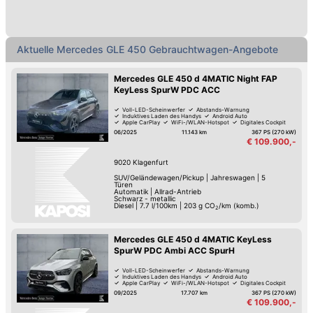
Aktuelle Mercedes GLE 450 Gebrauchtwagen-Angebote
Mercedes GLE 450 d 4MATIC Night FAP
KeyLess SpurW PDC ACC
Voll-LED-Scheinwerfer
Abstands-Warnung
Induktives Laden des Handys
Android Auto
Apple CarPlay
WiFi-/WLAN-Hotspot
Digitales Cockpit
Fernlicht-Assistent
06/2025
11.143 km
367 PS (270 kW)
€ 109.900,-
9020
Klagenfurt
SUV/Geländewagen/Pickup
|
Jahreswagen
|
5
Türen
Automatik
|
Allrad-Antrieb
Schwarz - metallic
Diesel
|
7.7 l/100km
|
203
g CO
/km (komb.)
2
Mercedes GLE 450 d 4MATIC KeyLess
SpurW PDC Ambi ACC SpurH
Voll-LED-Scheinwerfer
Abstands-Warnung
Induktives Laden des Handys
Android Auto
Apple CarPlay
WiFi-/WLAN-Hotspot
Digitales Cockpit
Fernlicht-Assistent
09/2025
17.707 km
367 PS (270 kW)
€ 109.900,-