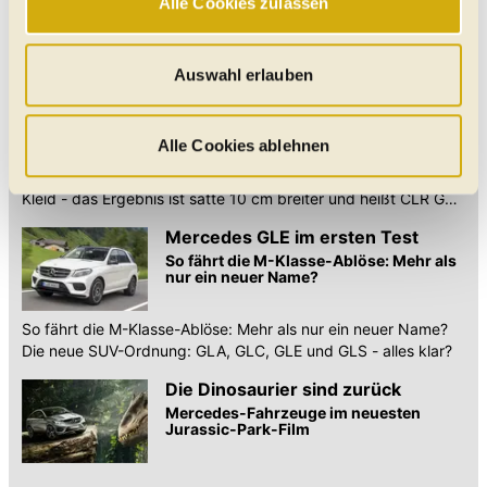
Alle Cookies zulassen
Website und sind stets aktiv. Mit Cookies für „Marketing“,
Performance-SUV light: So kommt der Mercedes GLE 450
„Statistik“ und „Präferenzen“ möchten wir Ihren Website-
AMG - mit Biturbo-V6 mit 367 PS in 5,7 Sekunden auf 100
Besuch so komfortabel wie möglich gestalten - mit Klick
km/h
Auswahl erlauben
Kohle fürs GLE Coupé
auf „Alle Cookies zulassen“ werden diese aktiviert. Unter
Tuner Lumma packt das Mercedes GLE
"Auswahl erlauben" können Sie selbst entscheiden,
Coupé in ein Carbon-Kleid
welche Kategorien Sie zulassen möchten. Es werden nur
Alle Cookies ablehnen
Daten verarbeitet, für die Sie uns Ihr Einverständnis
Tuner Lumma packt das Mercedes GLE Coupé in ein Carbon-
geben. Bitte beachten Sie, dass durch eine
Kleid - das Ergebnis ist satte 10 cm breiter und heißt CLR G
800
Einschränkung womöglich nicht mehr alle
Mercedes GLE im ersten Test
Funktionalitäten der Website zur Verfügung stehen. Sie
So fährt die M-Klasse-Ablöse: Mehr als
können die Einstellungen jederzeit in unserer
nur ein neuer Name?
Datenschutzerklärung
anpassen.
So fährt die M-Klasse-Ablöse: Mehr als nur ein neuer Name?
Die neue SUV-Ordnung: GLA, GLC, GLE und GLS - alles klar?
Die Dinosaurier sind zurück
Mercedes-Fahrzeuge im neuesten
Jurassic-Park-Film