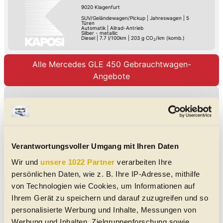
9020
Klagenfurt
SUV/Geländewagen/Pickup
|
Jahreswagen
|
5
Türen
Automatik
|
Allrad-Antrieb
Silber - metallic
Diesel
|
7.7 l/100km
|
203
g CO
/km (komb.)
2
Alle Mercedes GLE 450 Gebrauchtwagen-
Angebote
Immer sofort auf neue,
passende Angebote
Such-
hingewiesen werden, denn die
Agent
besten Angebote sind
starten
Verantwortungsvoller Umgang mit Ihren Daten
bekanntlich am schnellsten
weg!
Wir und
unsere 1022 Partner
verarbeiten Ihre
persönlichen Daten, wie z. B. Ihre IP-Adresse, mithilfe
von Technologien wie Cookies, um Informationen auf
Unsere Mercedes GLE 450 Meldungen
Ihrem Gerät zu speichern und darauf zuzugreifen und so
Mercedes AAVision im Januar
personalisierte Werbung und Inhalte, Messungen von
1996: Studie der M-Klasse
Werbung und Inhalten, Zielgruppenforschung sowie