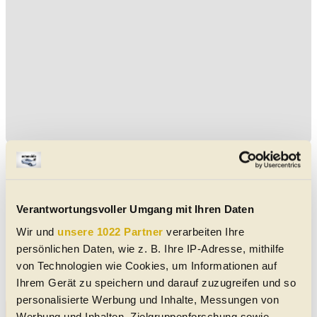
Aktuelle Mercedes SL 250 Gebrauchtwagen-Angebote
Mercedes SL 250 Pagode Ö-Auto-Original
Typenschein, Original- L...
Verantwortungsvoller Umgang mit Ihren Daten
Leichtmetall-Felgen
08/1967
120.106 km
150 PS (110 kW)
Wir und
unsere 1022 Partner
verarbeiten Ihre
€ 99.900,-
persönlichen Daten, wie z. B. Ihre IP-Adresse, mithilfe
4614
Marchtrenk
Cabrio/Roadster
|
Oldtimer
|
2 Türen
Automatik
|
Hinterrad-Antrieb
von Technologien wie Cookies, um Informationen auf
Silber Silber-Metallic - metallic
Benzin
Ihrem Gerät zu speichern und darauf zuzugreifen und so
personalisierte Werbung und Inhalte, Messungen von
Alle Mercedes SL 250 Gebrauchtwagen-Angebote
Werbung und Inhalten, Zielgruppenforschung sowie